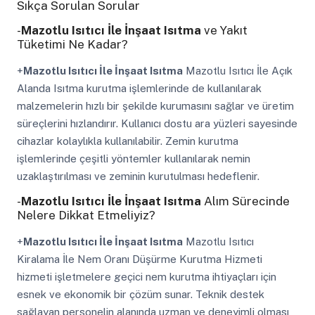
Sıkça Sorulan Sorular
-
Mazotlu Isıtıcı İle İnşaat Isıtma
ve Yakıt
Tüketimi Ne Kadar?
+
Mazotlu Isıtıcı İle İnşaat Isıtma
Mazotlu Isıtıcı İle Açık
Alanda Isıtma kurutma işlemlerinde de kullanılarak
malzemelerin hızlı bir şekilde kurumasını sağlar ve üretim
süreçlerini hızlandırır. Kullanıcı dostu ara yüzleri sayesinde
cihazlar kolaylıkla kullanılabilir. Zemin kurutma
işlemlerinde çeşitli yöntemler kullanılarak nemin
uzaklaştırılması ve zeminin kurutulması hedeflenir.
-
Mazotlu Isıtıcı İle İnşaat Isıtma
Alım Sürecinde
Nelere Dikkat Etmeliyiz?
+
Mazotlu Isıtıcı İle İnşaat Isıtma
Mazotlu Isıtıcı
Kiralama İle Nem Oranı Düşürme Kurutma Hizmeti
hizmeti işletmelere geçici nem kurutma ihtiyaçları için
esnek ve ekonomik bir çözüm sunar. Teknik destek
sağlayan personelin alanında uzman ve deneyimli olması