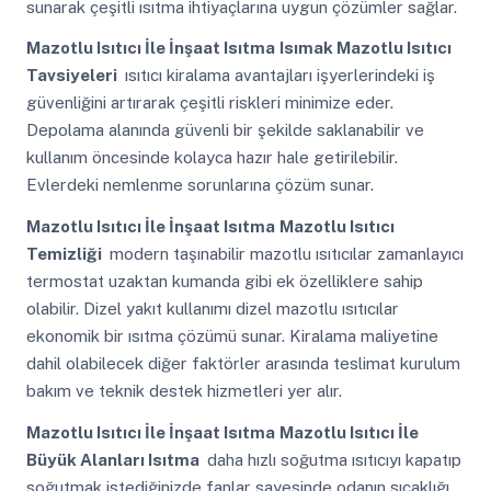
sunarak çeşitli ısıtma ihtiyaçlarına uygun çözümler sağlar.
Mazotlu Isıtıcı İle İnşaat Isıtma
Isımak Mazotlu Isıtıcı
Tavsiyeleri
ısıtıcı kiralama avantajları işyerlerindeki iş
güvenliğini artırarak çeşitli riskleri minimize eder.
Depolama alanında güvenli bir şekilde saklanabilir ve
kullanım öncesinde kolayca hazır hale getirilebilir.
Evlerdeki nemlenme sorunlarına çözüm sunar.
Mazotlu Isıtıcı İle İnşaat Isıtma
Mazotlu Isıtıcı
Temizliği
modern taşınabilir mazotlu ısıtıcılar zamanlayıcı
termostat uzaktan kumanda gibi ek özelliklere sahip
olabilir. Dizel yakıt kullanımı dizel mazotlu ısıtıcılar
ekonomik bir ısıtma çözümü sunar. Kiralama maliyetine
dahil olabilecek diğer faktörler arasında teslimat kurulum
bakım ve teknik destek hizmetleri yer alır.
Mazotlu Isıtıcı İle İnşaat Isıtma
Mazotlu Isıtıcı İle
Büyük Alanları Isıtma
daha hızlı soğutma ısıtıcıyı kapatıp
soğutmak istediğinizde fanlar sayesinde odanın sıcaklığı