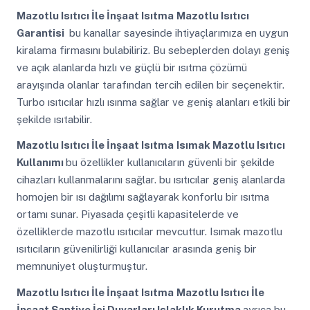
Mazotlu Isıtıcı İle İnşaat Isıtma
Mazotlu Isıtıcı
Garantisi
bu kanallar sayesinde ihtiyaçlarımıza en uygun
kiralama firmasını bulabiliriz. Bu sebeplerden dolayı geniş
ve açık alanlarda hızlı ve güçlü bir ısıtma çözümü
arayışında olanlar tarafından tercih edilen bir seçenektir.
Turbo ısıtıcılar hızlı ısınma sağlar ve geniş alanları etkili bir
şekilde ısıtabilir.
Mazotlu Isıtıcı İle İnşaat Isıtma
Isımak Mazotlu Isıtıcı
Kullanımı
bu özellikler kullanıcıların güvenli bir şekilde
cihazları kullanmalarını sağlar. bu ısıtıcılar geniş alanlarda
homojen bir ısı dağılımı sağlayarak konforlu bir ısıtma
ortamı sunar. Piyasada çeşitli kapasitelerde ve
özelliklerde mazotlu ısıtıcılar mevcuttur. Isımak mazotlu
ısıtıcıların güvenilirliği kullanıcılar arasında geniş bir
memnuniyet oluşturmuştur.
Mazotlu Isıtıcı İle İnşaat Isıtma
Mazotlu Isıtıcı İle
İnşaat Şantiye İçi Duvarları Islaklık Kurutma
ayrıca bu