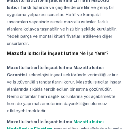
Mazotlu Isıtıcı İle İnşaat Isıtma
En Hafif Mazotlu
Isıtıcı
farklı tiplerde ve çeşitlerde üretilir ve geniş bir
uygulama yelpazesi sunarlar. Hafif ve kompakt
tasarımları sayesinde ısımak mazotlu ısıtıcılar farklı
alanlara kolayca taşınabilir ve hızlı bir şekilde kurulabilir.
Yedek parça ve montaj kitleri fiyatları etkileyen diğer
unsurlardır.
Mazotlu Isıtıcı İle İnşaat Isıtma
Ne İşe Yarar?
Mazotlu Isıtıcı İle İnşaat Isıtma
Mazotlu Isıtıcı
Garantisi
teknolojisi inşaat sektöründe verimliliği artırır
ve iş güvenliği standartlarını korur. Mazotlu ısıtıcılar inşaat
alanlarında sıklıkla tercih edilen bir ısıtma çözümüdür.
Nemli ortamlar hem sağlık sorunlarına yol açabilmekte
hem de yapı malzemelerinin dayanıklılığını olumsuz
etkileyebilmektedir.
Mazotlu Isıtıcı İle İnşaat Isıtma
Mazotlu Isıtıcı
Modelleri ve Fiyatları
mazot diğer yakıt türlerine kıyasla