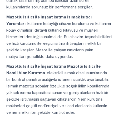
olarak tasarlanmış olan bu ısıtıcılar uzun süreli
kullanımlarda sorunsuz bir performans sergiler.
Mazotlu Isıtıcı İle İnşaat Isıtma
Isımak Isıtıcı
Yorumları
kullanım kolaylığı cihazın kurulumu ve kullanımı
kolay olmalıdır; detaylı kullanıcı kılavuzu ve müşteri
hizmetleri desteği sunulmalıdır. Bu cihazlar taşınabilirlikleri
ve hızlı kurulumu ile geçici ısıtma ihtiyaçlarını etkili bir
şekilde karşılar. Mazot ile çalışan ısıtıcıların yakıt
maliyetleri genellikle daha uygundur.
Mazotlu Isıtıcı İle İnşaat Isıtma
Mazotlu Isıtıcı İle
Nemli Alan Kurutma
elektrikli ısımak dizel ısıtıcılarında
bir kontrol paneli aracılığıyla istenen sıcaklık ayarlanabilir.
Isımak mazotlu sobalar özellikle soğuk iklim koşullarında
yüksek ısıtma kapasitesi sunan ve geniş alanların hızlı bir
şekilde ısıtılmasını sağlayan cihazlardır. Nem kurutma
makineleri çeşitli endüstriyel ve ticari alanlarda kullanılır
ve nemi etkin bir şekilde kontrol eder.