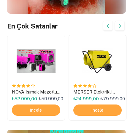
En Çok Satanlar
NOVA Isımak Mazotlu
MERSER Elektrikli
Isıtıcı N50
Isımak Isıtıcı Kiralama
0
₺52.999,00
₺59.999,00
₺24.999,00
₺79.999,00
İncele
İncele