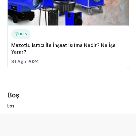
1615
1660
1797
Mazotlu Isıtıcı İle İnşaat Isıtma Nedir? Ne İşe
Mazotlu Isıtıcı İle Büyük Alanları Isıtma Nedir?
Mazotlu Isıtıcı Kiralama İle Şap Kurutma Nedir?
Yarar?
Ne İşe Yarar?
Ne İşe Yarar?
31 Ağu 2024
31 Ağu 2024
31 Ağu 2024
Boş
boş