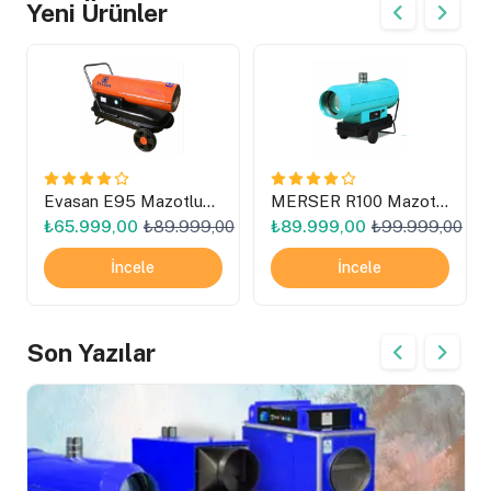
Yeni Ürünler
Evasan E95 Mazotlu
MERSER R100 Mazotlu
Isıtıcı
Isımak Isıtıcı
0
₺65.999,00
₺89.999,00
₺89.999,00
₺99.999,00
İncele
İncele
Son Yazılar