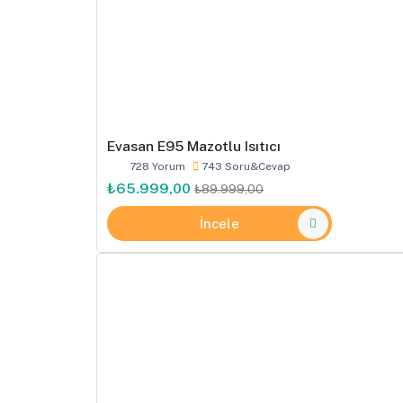
Evasan E95 Mazotlu Isıtıcı
728 Yorum
743 Soru&Cevap
₺65.999,00
₺89.999,00
İncele