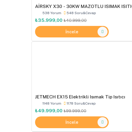
AİRSKY X30 - 30KW MAZOTLU ISIMAK ISITI
538 Yorum
548 Soru&Cevap
₺35.999,00
₺40.999,00
İncele
JETMECH EX15 Elektrikli Isımak Tip Isıtıcı
1148 Yorum
1178 Soru&Cevap
₺49.999,00
₺99.999,00
İncele