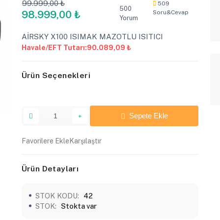
99.999,00 ₺
509
500
98.999,00 ₺
Soru&Cevap
Yorum
AİRSKY X100 ISIMAK MAZOTLU ISITICI
Havale/EFT Tutarı:
90.089,09 ₺
Ürün Seçenekleri
Sepete Ekle
Favorilere Ekle
Karşılaştır
Ürün Detayları
STOK KODU:
42
STOK:
Stokta var