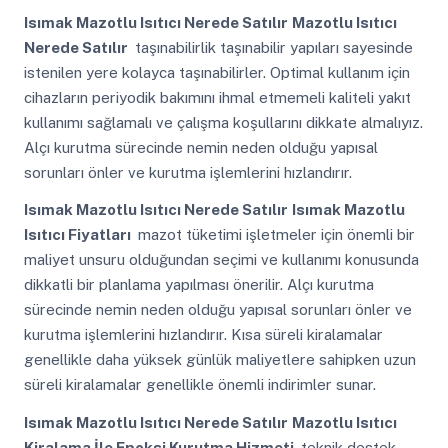
Isımak Mazotlu Isıtıcı Nerede Satılır
Mazotlu Isıtıcı
Nerede Satılır
taşınabilirlik taşınabilir yapıları sayesinde
istenilen yere kolayca taşınabilirler. Optimal kullanım için
cihazların periyodik bakımını ihmal etmemeli kaliteli yakıt
kullanımı sağlamalı ve çalışma koşullarını dikkate almalıyız.
Alçı kurutma sürecinde nemin neden olduğu yapısal
sorunları önler ve kurutma işlemlerini hızlandırır.
Isımak Mazotlu Isıtıcı Nerede Satılır
Isımak Mazotlu
Isıtıcı Fiyatları
mazot tüketimi işletmeler için önemli bir
maliyet unsuru olduğundan seçimi ve kullanımı konusunda
dikkatli bir planlama yapılması önerilir. Alçı kurutma
sürecinde nemin neden olduğu yapısal sorunları önler ve
kurutma işlemlerini hızlandırır. Kısa süreli kiralamalar
genellikle daha yüksek günlük maliyetlere sahipken uzun
süreli kiralamalar genellikle önemli indirimler sunar.
Isımak Mazotlu Isıtıcı Nerede Satılır
Mazotlu Isıtıcı
Kiralama İle Epoksi Kurutma Hizmeti
teknik destek