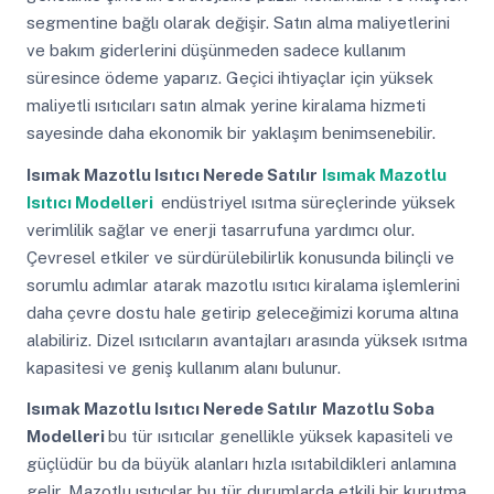
segmentine bağlı olarak değişir. Satın alma maliyetlerini
ve bakım giderlerini düşünmeden sadece kullanım
süresince ödeme yaparız. Geçici ihtiyaçlar için yüksek
maliyetli ısıtıcıları satın almak yerine kiralama hizmeti
sayesinde daha ekonomik bir yaklaşım benimsenebilir.
Isımak Mazotlu Isıtıcı Nerede Satılır
Isımak Mazotlu
Isıtıcı Modelleri
endüstriyel ısıtma süreçlerinde yüksek
verimlilik sağlar ve enerji tasarrufuna yardımcı olur.
Çevresel etkiler ve sürdürülebilirlik konusunda bilinçli ve
sorumlu adımlar atarak mazotlu ısıtıcı kiralama işlemlerini
daha çevre dostu hale getirip geleceğimizi koruma altına
alabiliriz. Dizel ısıtıcıların avantajları arasında yüksek ısıtma
kapasitesi ve geniş kullanım alanı bulunur.
Isımak Mazotlu Isıtıcı Nerede Satılır
Mazotlu Soba
Modelleri
bu tür ısıtıcılar genellikle yüksek kapasiteli ve
güçlüdür bu da büyük alanları hızla ısıtabildikleri anlamına
gelir. Mazotlu ısıtıcılar bu tür durumlarda etkili bir kurutma