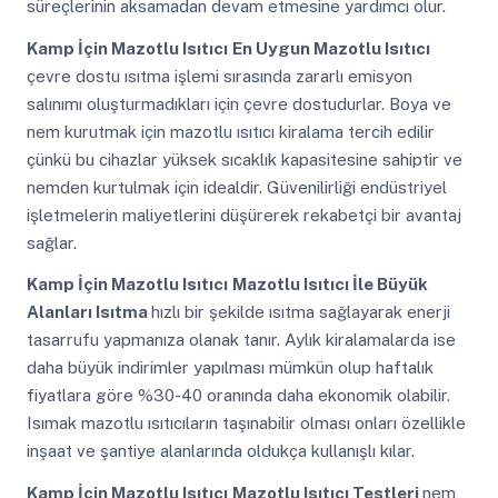
süreçlerinin aksamadan devam etmesine yardımcı olur.
Kamp İçin Mazotlu Isıtıcı
En Uygun Mazotlu Isıtıcı
çevre dostu ısıtma işlemi sırasında zararlı emisyon
salınımı oluşturmadıkları için çevre dostudurlar. Boya ve
nem kurutmak için mazotlu ısıtıcı kiralama tercih edilir
çünkü bu cihazlar yüksek sıcaklık kapasitesine sahiptir ve
nemden kurtulmak için idealdir. Güvenilirliği endüstriyel
işletmelerin maliyetlerini düşürerek rekabetçi bir avantaj
sağlar.
Kamp İçin Mazotlu Isıtıcı
Mazotlu Isıtıcı İle Büyük
Alanları Isıtma
hızlı bir şekilde ısıtma sağlayarak enerji
tasarrufu yapmanıza olanak tanır. Aylık kiralamalarda ise
daha büyük indirimler yapılması mümkün olup haftalık
fiyatlara göre %30-40 oranında daha ekonomik olabilir.
Isımak mazotlu ısıtıcıların taşınabilir olması onları özellikle
inşaat ve şantiye alanlarında oldukça kullanışlı kılar.
Kamp İçin Mazotlu Isıtıcı
Mazotlu Isıtıcı Testleri
nem