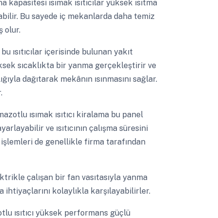
ma kapasitesi ısımak ısıtıcılar yüksek ısıtma
tabilir. Bu sayede iç mekanlarda daha temiz
 olur.
ı bu ısıtıcılar içerisinde bulunan yakıt
ek sıcaklıkta bir yanma gerçekleştirir ve
lığıyla dağıtarak mekânın ısınmasını sağlar.
.
mazotlu ısımak ısıtıcı kiralama bu panel
ayarlayabilir ve ısıtıcının çalışma süresini
 işlemleri de genellikle firma tarafından
ektrikle çalışan bir fan vasıtasıyla yanma
 ihtiyaçlarını kolaylıkla karşılayabilirler.
otlu ısıtıcı yüksek performans güçlü