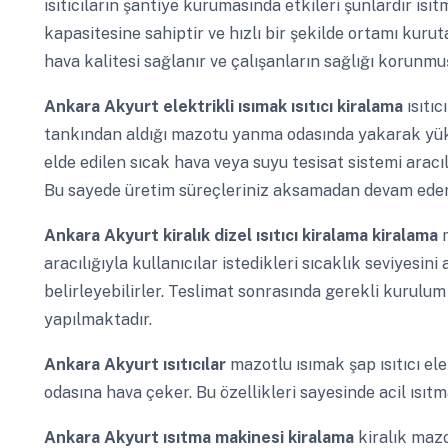
ısıtıcıların şantiye kurumasında etkileri şunlardır ısıt
kapasitesine sahiptir ve hızlı bir şekilde ortamı kuru
hava kalitesi sağlanır ve çalışanların sağlığı korunmuş
Ankara Akyurt
elektrikli ısımak ısıtıcı kiralama
ısıtıc
tankından aldığı mazotu yanma odasında yakarak yüks
elde edilen sıcak hava veya suyu tesisat sistemi aracı
Bu sayede üretim süreçleriniz aksamadan devam eder
Ankara Akyurt
kiralık dizel ısıtıcı kiralama kiralama
aracılığıyla kullanıcılar istedikleri sıcaklık seviyesini 
belirleyebilirler. Teslimat sonrasında gerekli kurulum
yapılmaktadır.
Ankara Akyurt
ısıtıcılar
mazotlu ısımak şap ısıtıcı el
odasına hava çeker. Bu özellikleri sayesinde acil ısıtma
Ankara Akyurt
ısıtma makinesi kiralama
kiralık maz