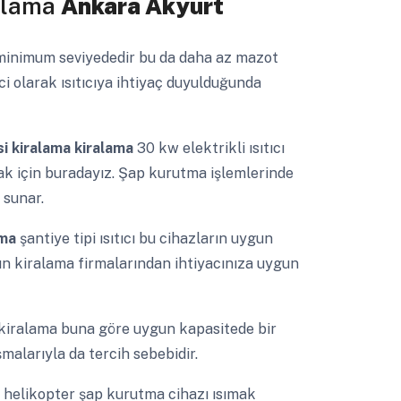
ralama
Ankara Akyurt
ı minimum seviyededir bu da daha az mazot
ici olarak ısıtıcıya ihtiyaç duyulduğunda
i kiralama kiralama
30 kw elektrikli ısıtıcı
ak için buradayız. Şap kurutma işlemlerinde
 sunar.
ama
şantiye tipi ısıtıcı bu cihazların uygun
alın kiralama firmalarından ihtiyacınıza uygun
ı kiralama buna göre uygun kapasitede bir
malarıyla da tercih sebebidir.
a
helikopter şap kurutma cihazı ısımak