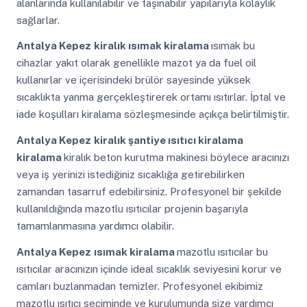
alanlarında kullanılabilir ve taşınabilir yapılarıyla kolaylık
sağlarlar.
Antalya Kepez
kiralık ısımak kiralama
ısımak bu
cihazlar yakıt olarak genellikle mazot ya da fuel oil
kullanırlar ve içerisindeki brülör sayesinde yüksek
sıcaklıkta yanma gerçekleştirerek ortamı ısıtırlar. İptal ve
iade koşulları kiralama sözleşmesinde açıkça belirtilmiştir.
Antalya Kepez
kiralık şantiye ısıtıcı kiralama
kiralama
kiralık beton kurutma makinesi böylece aracınızı
veya iş yerinizi istediğiniz sıcaklığa getirebilirken
zamandan tasarruf edebilirsiniz. Profesyonel bir şekilde
kullanıldığında mazotlu ısıtıcılar projenin başarıyla
tamamlanmasına yardımcı olabilir.
Antalya Kepez
ısımak kiralama
mazotlu ısıtıcılar bu
ısıtıcılar aracınızın içinde ideal sıcaklık seviyesini korur ve
camları buzlanmadan temizler. Profesyonel ekibimiz
mazotlu ısıtıcı seçiminde ve kurulumunda size yardımcı