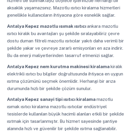
hizmeti de sunmaktayız böylece işlerinizde herhangi bir
aksaklık yaşamazsınız. Mazotlu ısıtıcı kiralama hizmetleri
genellikle kullanıcıların ihtiyacına göre esneklik sağlar.
Antalya Kepez
mazotlu ısımak ısıtıcı
ankara mazotlu
ısıtıcı kiralık bu avantajları şu şekilde sıralayabiliriz çevre
dostu duman filtreli mazotlu ısıtıcılar yakıtı daha verimli bir
şekilde yakar ve çevreye zararlı emisyonları en aza indirir.
Bu da enerji maliyetlerinden tasarruf etmenizi sağlar.
Antalya Kepez
nem kurutma makinesi kiralama
kiralık
elektrikli ısıtıcı bu bilgiler doğrultusunda ihtiyaca en uygun
ısıtma çözümünü seçmek önemlidir. Herhangi bir arıza
durumunda hızlı bir şekilde çözüm sunulur.
Antalya Kepez
sanayi tipi ısıtıcı kiralama
mazotlu
ısımak ısıtıcı kiralama mazotlu ısıtıcılar endüstriyel
tesislerde kullanılan büyük hacimli alanları etkili bir şekilde
ısıtmak için tasarlanmıştır. Bu hizmet sayesinde şantiye
alanında hızlı ve güvenilir bir şekilde ısıtma sağlanabilir.