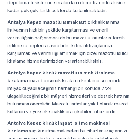
depolama tesislerine seralardan otomotiv endüstrisine
kadar pek çok farklı sektörde kullanılmaktadır.
Antalya Kepez
mazotlu ısımak ısıtıcı
kiralık ısınma
ihtiyacının hızlı bir şekilde karşılanması ve enerji
verimliliğinin sağlanması da bu mazotlu ısıtıcıların tercih
edilme sebepleri arasındadır. Isıtma ihtiyaçlarınızı
karşılamak ve verimliliği artırmak için dizel mazotlu ısıtıcı
kiralama hizmetlerimizden yararlanabilirsiniz.
Antalya Kepez
kiralık mazotlu ısımak kiralama
kiralama
mazotlu ısımak kiralama kiralama sürecinde
ihtiyaç duyabileceğimiz herhangi bir konuda 7/24
ulaşabileceğimiz bir müşteri hizmetleri ve destek hattının
bulunması önemlidir. Mazotlu ısıtıcılar yakıt olarak mazot
kullanan ve yüksek sıcaklıklara çıkabilen cihazlardır.
Antalya Kepez
kiralık inşaat ısıtma makinesi
kiralama
şap kurutma makineleri bu cihazlar araçlarınızı
veya iş yerinizi hızlı ve verimli bir şekilde ısıtabilecek