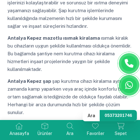
işlerinizi kolaylaştırabilir ve sorunsuz bir ısıtma deneyimi
yaşamanızı sağlayabilir. Şap kurutma işlemlerinde
kullanıldığında malzemenin hızlı bir şekilde kurumasını
sağlar ve inşaat süreçlerini hızlandırır.
Antalya Kepez
mazotlu ısımak kiralama
ısımak kiralık
bu cihazların uygun şekilde kullanılması oldukça önemlidir.
Bu bağlamda şantiye nem kurutma cihazı kiralama
hizmetleri inşaat projelerinde yaygın bir şekilde
kullanılmaktadır.
Antalya Kepez
şap
şap kurutma cihazı kiralama aynı
zamanda kamp yaparken veya araç içinde konforlu bir
ortam sağlamak istediğinizde de oldukça faydalı olabilir.
Herhangi bir arıza durumunda hızlı bir şekilde çözüm
sunulur.
Ara
05373201746
Antalya Kepez
ankara elektrikli ısıtıcı
kiralama
elektrikli ısıtıcı kiralama mazotlu ısıtıcıların
Anasayfa
Ürünler
Ara
Favoriler
Sepet
endüstriyel ısıtma sistemlerinde ne kadar etkili ve verimli