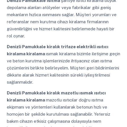
Denizli Pamukkale
ısıtma
şantiye ısıtıcı kiralama büyük
depolama alanları atölyeler veya fabrikalar gibi geniş
mekanların hızlıca ısınmasını sağlar. Müşteri yorumları ve
referanslar nem kurutma cihazı kiralama firmalarının
güvenilirliğini ve hizmet kalitesini belirlemede hayati bir
rol oynar.
Denizli Pamukkale
kiralık trifaze elektrikli ısıtıcı
kiralama kiralama
ısımak kiralama bizimle iletişime geçin
ve beton kurutma işlemlerinizde ihtiyacınız olan ısıtma
çözümlerini birlikte belirleyelim. Müşteri geri bildirimlerini
dikkate alarak hizmet kalitesinin sürekli iyileştirilmesi
sağlanmalıdır.
Denizli Pamukkale
kiralık mazotlu ısımak ısıtıcı
kiralama kiralama
mazotlu ısıtıcılar doğru ısıtma
ekipmanı ve yöntemleri kullanılarak betonun hızlı ve
homojen bir şekilde kurutulması sağlanabilir. Yetersiz
bakım cihazın etkisiz çalışmasına dolayısıyla nem