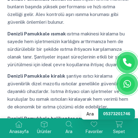
bunların başında yüksek performansı ve hızlı ısıtma
özelliği gelir. Alev kontrolü aşırı ısınma koruması gibi
güvenlik önlemleri bulunur.
Denizli Pamukkale
ısımak
ısıtma makinesi kiralama bu
sayede hem işletmenizin karlılığını arttırmanıza hem de
sürdürülebilir bir şekilde ısıtma ihtiyacını karşılamanıza
olanak tanır. Şantiyeler inşaat süreçlerinin etkili bir şekilde
yürütülmesi için ideal çevre koşullarına ihtiyaç duyar.
Denizli Pamukkale
kiralık
şantiye ısıtıcı kiralama
güvenilirlik dizel mazotlu ısıtıcılar genellikle güvenilir ve
dayanıklı cihazlardır. Isıtma ihtiyacı olan işletmeler ve
kuruluşlar bu ısımak ısıtıcıları kiralayarak hem verimli hem
de ekonomik bir ısıtma çözümü elde edebilirler.
Ara
05373201746
Denizli Pamukkale
helikopter şap kurutma
cihazı
şantiye ısıtma makinesi kiralama bu da uzun
Anasayfa
Ürünler
Ara
Favoriler
Sepet
vadede tasarruf sağlamanızı sağlar. Bunların başında