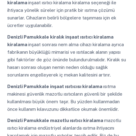
kiralama
inşaat ısıtıcı kiralama kiralama seçeneği ile
ihtiyaca yönelik süreler için pratik bir ısıtma çözümü
sunarlar. Cihazların belirli bölgelere taşınması için ek
ücretler uygulanabilir.
Denizli Pamukkale
kiralık inşaat ısıtıcı kiralama
kiralama
inşaat sonrası nem alma cihazı kiralama ayrıca
fabrikanın büyüklüğü mimarisi ve ısıtılacak alanın yapısı
gibi faktörler de göz önünde bulundurulmalıdır. Kiralık su
hasarı sonrası oluşan nemin neden olduğu sağlık
sorunlarını engelleyerek iç mekan kalitesini artırır.
Denizli Pamukkale
inşaat ısıtıcısı kiralama
ısıtma
makinesi güvenlik mazotlu ısıtıcıların güvenli bir şekilde
kullanılması büyük önem taşır. Bu yüzden kullanmadan
önce kullanım kılavuzunu dikkatlice okumak önemlidir.
Denizli Pamukkale
mazotlu ısıtıcı kiralama
mazotlu
ısıtıcı kiralama endüstriyel alanlarda ısıtma ihtiyacını
karşılamak için mazotlu ısıtıcılar tercih edilir. Biz de bu