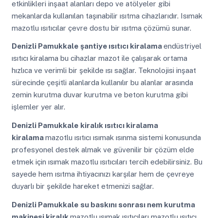
etkinlikleri inşaat alanları depo ve atölyeler gibi
mekanlarda kullanılan taşınabilir ısıtma cihazlarıdır. Isımak
mazotlu ısıtıcılar çevre dostu bir ısıtma çözümü sunar.
Denizli Pamukkale
şantiye ısıtıcı kiralama
endüstriyel
ısıtıcı kiralama bu cihazlar mazot ile çalışarak ortama
hızlıca ve verimli bir şekilde ısı sağlar. Teknolojisi inşaat
sürecinde çeşitli alanlarda kullanılır bu alanlar arasında
zemin kurutma duvar kurutma ve beton kurutma gibi
işlemler yer alır.
Denizli Pamukkale
kiralık ısıtıcı kiralama
kiralama
mazotlu ısıtıcı ısımak ısınma sistemi konusunda
profesyonel destek almak ve güvenilir bir çözüm elde
etmek için ısımak mazotlu ısıtıcıları tercih edebilirsiniz. Bu
sayede hem ısıtma ihtiyacınızı karşılar hem de çevreye
duyarlı bir şekilde hareket etmenizi sağlar.
Denizli Pamukkale
su baskını sonrası nem kurutma
makinesi kiralık
mazotlu ısımak ısıtıcıları mazotlu ısıtıcı