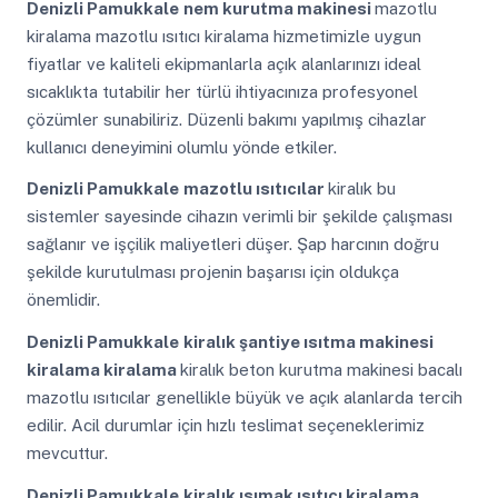
Denizli Pamukkale
nem kurutma makinesi
mazotlu
kiralama mazotlu ısıtıcı kiralama hizmetimizle uygun
fiyatlar ve kaliteli ekipmanlarla açık alanlarınızı ideal
sıcaklıkta tutabilir her türlü ihtiyacınıza profesyonel
çözümler sunabiliriz. Düzenli bakımı yapılmış cihazlar
kullanıcı deneyimini olumlu yönde etkiler.
Denizli Pamukkale
mazotlu ısıtıcılar
kiralık bu
sistemler sayesinde cihazın verimli bir şekilde çalışması
sağlanır ve işçilik maliyetleri düşer. Şap harcının doğru
şekilde kurutulması projenin başarısı için oldukça
önemlidir.
Denizli Pamukkale
kiralık şantiye ısıtma makinesi
kiralama kiralama
kiralık beton kurutma makinesi bacalı
mazotlu ısıtıcılar genellikle büyük ve açık alanlarda tercih
edilir. Acil durumlar için hızlı teslimat seçeneklerimiz
mevcuttur.
Denizli Pamukkale
kiralık ısımak ısıtıcı kiralama