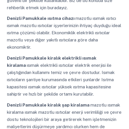
güvenli bir şekilde kullanılabilir. Biz de bu konuda size
rehberlik etmek için buradayız.
Denizli Pamukkale
ısıtma cihazı
mazotlu ısımak ısıtıcı
ısımak mazotlu ısıtıcılar işyerlerinizin ihtiyaç duyduğu ideal
ısıtma çözümü olabilir. Ekonomiklik elektrikli ısıtıcılar
mazotlu veya diğer yakıtlı ısıtıcılara göre daha
ekonomiktir.
Denizli Pamukkale
kiralık elektrikli ısımak
kiralama
ısımak elektrikli ısıtıcılar elektrik enerjisi ile
çalıştığından kullanımı temiz ve çevre dostudur. Isımak
ısıtıcıların şantiye kurumasında etkileri şunlardır Isıtma
kapasitesi ısımak ısıtıcılar yüksek ısıtma kapasitesine
sahiptir ve hızlı bir şekilde ortamı kurutabilir.
Denizli Pamukkale
kiralık şap kiralama
mazotlu ısımak
kiralama ısımak mazotlu ısıtıcılar enerji verimliliği ve çevre
dostu teknolojileri bir araya getirerek hem işletmenizin
maliyetlerini düşürmeye yardımcı olurken hem de