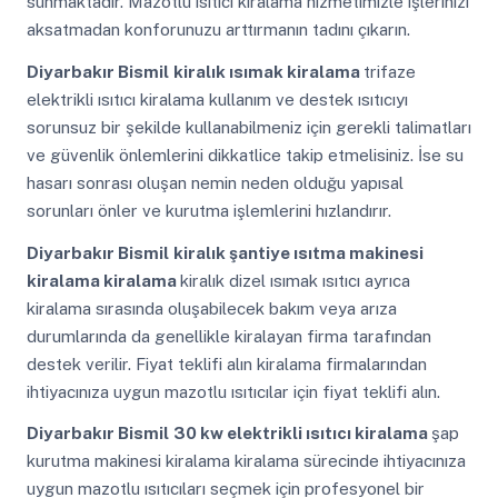
sunmaktadır. Mazotlu ısıtıcı kiralama hizmetimizle işlerinizi
aksatmadan konforunuzu arttırmanın tadını çıkarın.
Diyarbakır Bismil
kiralık ısımak kiralama
trifaze
elektrikli ısıtıcı kiralama kullanım ve destek ısıtıcıyı
sorunsuz bir şekilde kullanabilmeniz için gerekli talimatları
ve güvenlik önlemlerini dikkatlice takip etmelisiniz. İse su
hasarı sonrası oluşan nemin neden olduğu yapısal
sorunları önler ve kurutma işlemlerini hızlandırır.
Diyarbakır Bismil
kiralık şantiye ısıtma makinesi
kiralama kiralama
kiralık dizel ısımak ısıtıcı ayrıca
kiralama sırasında oluşabilecek bakım veya arıza
durumlarında da genellikle kiralayan firma tarafından
destek verilir. Fiyat teklifi alın kiralama firmalarından
ihtiyacınıza uygun mazotlu ısıtıcılar için fiyat teklifi alın.
Diyarbakır Bismil
30 kw elektrikli ısıtıcı kiralama
şap
kurutma makinesi kiralama kiralama sürecinde ihtiyacınıza
uygun mazotlu ısıtıcıları seçmek için profesyonel bir