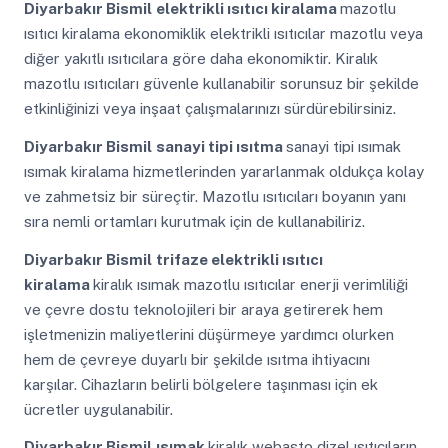
Diyarbakır Bismil
elektrikli ısıtıcı kiralama
mazotlu
ısıtıcı kiralama ekonomiklik elektrikli ısıtıcılar mazotlu veya
diğer yakıtlı ısıtıcılara göre daha ekonomiktir. Kiralık
mazotlu ısıtıcıları güvenle kullanabilir sorunsuz bir şekilde
etkinliğinizi veya inşaat çalışmalarınızı sürdürebilirsiniz.
Diyarbakır Bismil
sanayi tipi ısıtma
sanayi tipi ısımak
ısımak kiralama hizmetlerinden yararlanmak oldukça kolay
ve zahmetsiz bir süreçtir. Mazotlu ısıtıcıları boyanın yanı
sıra nemli ortamları kurutmak için de kullanabiliriz.
Diyarbakır Bismil
trifaze elektrikli ısıtıcı
kiralama
kiralık ısımak mazotlu ısıtıcılar enerji verimliliği
ve çevre dostu teknolojileri bir araya getirerek hem
işletmenizin maliyetlerini düşürmeye yardımcı olurken
hem de çevreye duyarlı bir şekilde ısıtma ihtiyacını
karşılar. Cihazların belirli bölgelere taşınması için ek
ücretler uygulanabilir.
Diyarbakır Bismil
ısımak
kiralık webasto dizel ısıtıcıların