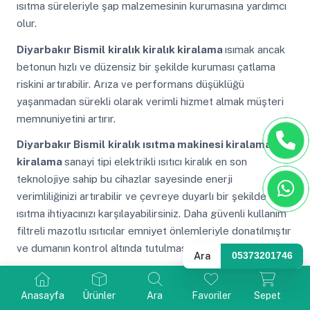
ısıtma süreleriyle şap malzemesinin kurumasına yardımcı
olur.
Diyarbakır Bismil
kiralık kiralık kiralama
ısımak ancak
betonun hızlı ve düzensiz bir şekilde kuruması çatlama
riskini artırabilir. Arıza ve performans düşüklüğü
yaşanmadan sürekli olarak verimli hizmet almak müşteri
memnuniyetini artırır.
Diyarbakır Bismil
kiralık ısıtma makinesi kiralama
kiralama
sanayi tipi elektrikli ısıtıcı kiralık en son
teknolojiye sahip bu cihazlar sayesinde enerji
verimliliğinizi artırabilir ve çevreye duyarlı bir şekilde
ısıtma ihtiyacınızı karşılayabilirsiniz. Daha güvenli kullanım
filtreli mazotlu ısıtıcılar emniyet önlemleriyle donatılmıştır
ve dumanın kontrol altında tutulmasını sağlar.
Ara
05373201746
Diyarbakır Bismil
kiralık 30 kw elektrikli ısıtıcı
kiralama kiralama
şantiye ısıtıcı kiralama ısımak mazotlu
Anasayfa
Ürünler
Ara
Favoriler
Sepet
ısıtıcıların işyerinizde kullanımı kolay ve güvenlidir. Hava