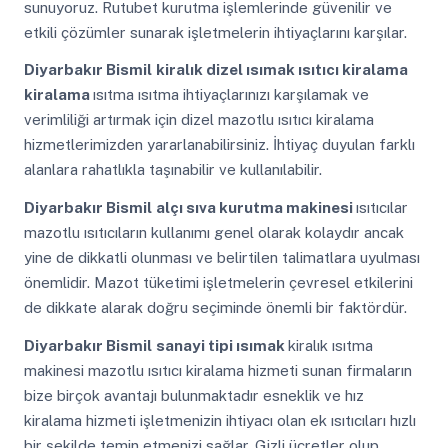
sunuyoruz. Rutubet kurutma işlemlerinde güvenilir ve
etkili çözümler sunarak işletmelerin ihtiyaçlarını karşılar.
Diyarbakır Bismil
kiralık dizel ısımak ısıtıcı kiralama
kiralama
ısıtma ısıtma ihtiyaçlarınızı karşılamak ve
verimliliği artırmak için dizel mazotlu ısıtıcı kiralama
hizmetlerimizden yararlanabilirsiniz. İhtiyaç duyulan farklı
alanlara rahatlıkla taşınabilir ve kullanılabilir.
Diyarbakır Bismil
alçı sıva kurutma makinesi
ısıtıcılar
mazotlu ısıtıcıların kullanımı genel olarak kolaydır ancak
yine de dikkatli olunması ve belirtilen talimatlara uyulması
önemlidir. Mazot tüketimi işletmelerin çevresel etkilerini
de dikkate alarak doğru seçiminde önemli bir faktördür.
Diyarbakır Bismil
sanayi tipi ısımak
kiralık ısıtma
makinesi mazotlu ısıtıcı kiralama hizmeti sunan firmaların
bize birçok avantajı bulunmaktadır esneklik ve hız
kiralama hizmeti işletmenizin ihtiyacı olan ek ısıtıcıları hızlı
bir şekilde temin etmenizi sağlar. Gizli ücretler olup