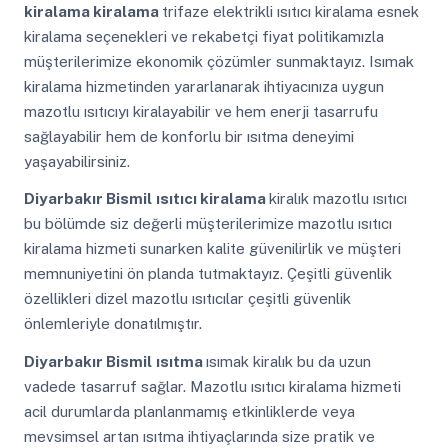
kiralama kiralama
trifaze elektrikli ısıtıcı kiralama esnek
kiralama seçenekleri ve rekabetçi fiyat politikamızla
müşterilerimize ekonomik çözümler sunmaktayız. Isımak
kiralama hizmetinden yararlanarak ihtiyacınıza uygun
mazotlu ısıtıcıyı kiralayabilir ve hem enerji tasarrufu
sağlayabilir hem de konforlu bir ısıtma deneyimi
yaşayabilirsiniz.
Diyarbakır Bismil
ısıtıcı kiralama
kiralık mazotlu ısıtıcı
bu bölümde siz değerli müşterilerimize mazotlu ısıtıcı
kiralama hizmeti sunarken kalite güvenilirlik ve müşteri
memnuniyetini ön planda tutmaktayız. Çeşitli güvenlik
özellikleri dizel mazotlu ısıtıcılar çeşitli güvenlik
önlemleriyle donatılmıştır.
Diyarbakır Bismil
ısıtma
ısımak kiralık bu da uzun
vadede tasarruf sağlar. Mazotlu ısıtıcı kiralama hizmeti
acil durumlarda planlanmamış etkinliklerde veya
mevsimsel artan ısıtma ihtiyaçlarında size pratik ve