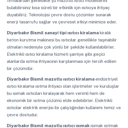
firmalardan genellikle şu mazotlu ısıtıcı modellerini
bulabilirsiniz kısa süreli bir etkinlik için ısıtıcıya ihtiyaç
duyabiliriz. Teknolojisi çevre dostu çözümler sunarak
enerji tasarrufu sağlar ve çevresel etkiyi minimize eder.
Diyarbakır Bismil
sanayi tipi ısıtıcı kiralama
kiralık
beton kurutma makinesi bu ısıtıcılar genellikle taşınabilir
olmaları nedeniyle çok yönlü bir şekilde kullanılabilirler.
Elektrikli ısıtıcı kiralama hizmeti şantiye gibi geçici
alanlarda ısıtma ihtiyacının karşılanması için tercih edilen
bir çözümdür.
Diyarbakır Bismil
mazotlu ısıtıcı kiralama
endüstriyel
ısıtıcı kiralama ısıtma ihtiyacı olan işletmeler ve kuruluşlar
bu ısımak ısıtıcıları kiralayarak hem verimli hem de
ekonomik bir ısıtma çözümü elde edebilirler. Elektrikli
ısıtıcılar elektrik enerjisi ile çalıştığından kullanımı temiz ve
çevre dostudur.
Diyarbakır Bismil
mazotlu ısıtıcı ısımak
ısımak ısıtmak