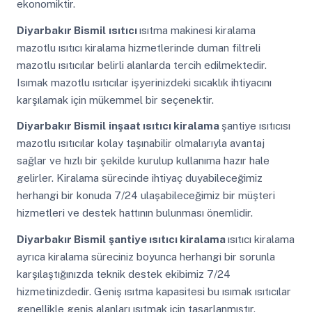
ekonomiktir.
Diyarbakır Bismil
ısıtıcı
ısıtma makinesi kiralama
mazotlu ısıtıcı kiralama hizmetlerinde duman filtreli
mazotlu ısıtıcılar belirli alanlarda tercih edilmektedir.
Isımak mazotlu ısıtıcılar işyerinizdeki sıcaklık ihtiyacını
karşılamak için mükemmel bir seçenektir.
Diyarbakır Bismil
inşaat ısıtıcı kiralama
şantiye ısıtıcısı
mazotlu ısıtıcılar kolay taşınabilir olmalarıyla avantaj
sağlar ve hızlı bir şekilde kurulup kullanıma hazır hale
gelirler. Kiralama sürecinde ihtiyaç duyabileceğimiz
herhangi bir konuda 7/24 ulaşabileceğimiz bir müşteri
hizmetleri ve destek hattının bulunması önemlidir.
Diyarbakır Bismil
şantiye ısıtıcı kiralama
ısıtıcı kiralama
ayrıca kiralama süreciniz boyunca herhangi bir sorunla
karşılaştığınızda teknik destek ekibimiz 7/24
hizmetinizdedir. Geniş ısıtma kapasitesi bu ısımak ısıtıcılar
genellikle geniş alanları ısıtmak için tasarlanmıştır.