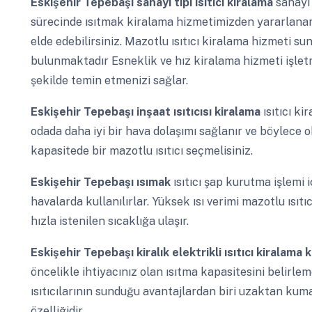
Eskişehir Tepebaşı
sanayi tipi ısıtıcı kiralama
sanayi
sürecinde ısıtmak kiralama hizmetimizden yararlanar
elde edebilirsiniz. Mazotlu ısıtıcı kiralama hizmeti su
bulunmaktadır Esneklik ve hız kiralama hizmeti işletmen
şekilde temin etmenizi sağlar.
Eskişehir Tepebaşı
inşaat ısıtıcısı kiralama
ısıtıcı k
odada daha iyi bir hava dolaşımı sağlanır ve böylece o
kapasitede bir mazotlu ısıtıcı seçmelisiniz.
Eskişehir Tepebaşı
ısımak
ısıtıcı şap kurutma işlemi
havalarda kullanılırlar. Yüksek ısı verimi mazotlu ısıtı
hızla istenilen sıcaklığa ulaşır.
Eskişehir Tepebaşı
kiralık elektrikli ısıtıcı kiralama
öncelikle ihtiyacınız olan ısıtma kapasitesini belirlem
ısıtıcılarının sunduğu avantajlardan biri uzaktan kum
özelliğidir.