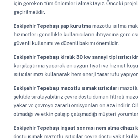
için gereken tüm önlemleri almaktayız. Önceki projel
geçirilmelidir.
Eskişehir Tepebaşı
şap kurutma
mazotlu ısıtma makin
hizmetleri genellikle kullanıcıların ihtiyacına göre es
güvenli kullanımı ve düzenli bakımı önemlidir.
Eskişehir Tepebaşı
kiralık 30 kw sanayi tipi ısıtıcı 
karşılaştırma yaparak en uygun fiyatı ve hizmet koşul
ısıtıcılarımızı kullanarak hem enerji tasarrufu yapıy
Eskişehir Tepebaşı
mazotlu ısımak ısıtıcıları
mazotlu 
şekilde sıralayabiliriz çevre dostu duman filtreli mazotl
yakar ve çevreye zararlı emisyonları en aza indirir. C
olmadığı ve etkin çalışıp çalışmadığı müşteri yorumları 
Eskişehir Tepebaşı
inşaat sonrası nem alma cihazı 
dostu ısımak mazotlu ısıtıcılar çevre dostu yakıt kull