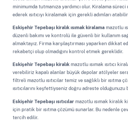
minimumda tutmanıza yardımcı olur. Kiralama süreci ı
ederek ısıtıcıyı kiralamak için gerekli adımları atabilir
Eskişehir Tepebaşı
kiralık ısımak kiralama
mazotlu ı
düzenli bakımı ve kontrolü ile güvenli bir kullanım 
almaktayız. Firma karşılaştırması yaparken dikkat edi
rekabetçi olup olmadığını kontrol etmek gereklidir.
Eskişehir Tepebaşı
kiralık
mazotlu ısımak ısıtıcı kir
verebiliriz kapalı alanlar büyük depolar atölyeler ser
filtreli mazotlu ısıtıcılar temiz ve sağlıklı bir ısıtma 
ısıtıcılarını keşfettiyseniz doğru adreste olduğunuzu b
Eskişehir Tepebaşı
ısıtıcılar
mazotlu ısımak kiralık k
için pratik bir ısıtma çözümü sunarlar. Bu nedenle çev
tercih edilir.