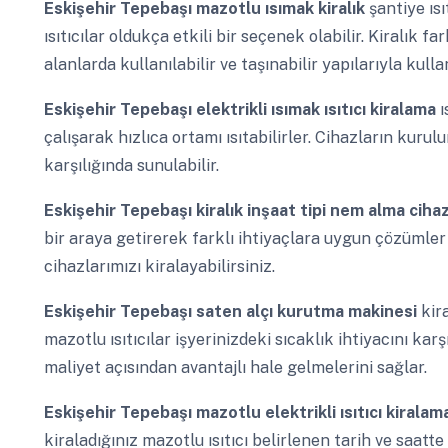
Eskişehir Tepebaşı
mazotlu ısımak kiralık
şantiye ıs
ısıtıcılar oldukça etkili bir seçenek olabilir. Kiralık f
alanlarda kullanılabilir ve taşınabilir yapılarıyla kulla
Eskişehir Tepebaşı
elektrikli ısımak ısıtıcı kiralama
ı
çalışarak hızlıca ortamı ısıtabilirler. Cihazların kuru
karşılığında sunulabilir.
Eskişehir Tepebaşı
kiralık inşaat tipi nem alma ciha
bir araya getirerek farklı ihtiyaçlara uygun çözümler
cihazlarımızı kiralayabilirsiniz.
Eskişehir Tepebaşı
saten alçı kurutma makinesi
kir
mazotlu ısıtıcılar işyerinizdeki sıcaklık ihtiyacını k
maliyet açısından avantajlı hale gelmelerini sağlar.
Eskişehir Tepebaşı
mazotlu elektrikli ısıtıcı kirala
kiraladığınız mazotlu ısıtıcı belirlenen tarih ve saatt