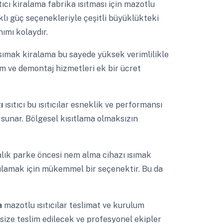
ıtıcı kiralama fabrika ısıtması için mazotlu
arklı güç seçenekleriyle çeşitli büyüklükteki
nımı kolaydır.
sımak kiralama bu sayede yüksek verimlilikle
lum ve demontaj hizmetleri ek bir ücret
zı
ısıtıcı bu ısıtıcılar esneklik ve performansı
 sunar. Bölgesel kısıtlama olmaksızın
alık parke öncesi nem alma cihazı ısımak
arşılamak için mükemmel bir seçenektir. Bu da
ma
mazotlu ısıtıcılar teslimat ve kurulum
e size teslim edilecek ve profesyonel ekipler