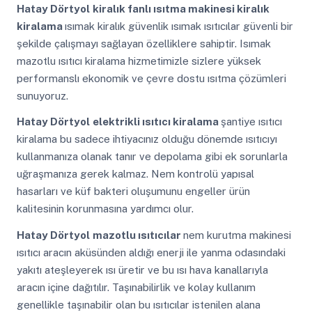
Hatay Dörtyol
kiralık fanlı ısıtma makinesi kiralık
kiralama
ısımak kiralık güvenlik ısımak ısıtıcılar güvenli bir
şekilde çalışmayı sağlayan özelliklere sahiptir. Isımak
mazotlu ısıtıcı kiralama hizmetimizle sizlere yüksek
performanslı ekonomik ve çevre dostu ısıtma çözümleri
sunuyoruz.
Hatay Dörtyol
elektrikli ısıtıcı kiralama
şantiye ısıtıcı
kiralama bu sadece ihtiyacınız olduğu dönemde ısıtıcıyı
kullanmanıza olanak tanır ve depolama gibi ek sorunlarla
uğraşmanıza gerek kalmaz. Nem kontrolü yapısal
hasarları ve küf bakteri oluşumunu engeller ürün
kalitesinin korunmasına yardımcı olur.
Hatay Dörtyol
mazotlu ısıtıcılar
nem kurutma makinesi
ısıtıcı aracın aküsünden aldığı enerji ile yanma odasındaki
yakıtı ateşleyerek ısı üretir ve bu ısı hava kanallarıyla
aracın içine dağıtılır. Taşınabilirlik ve kolay kullanım
genellikle taşınabilir olan bu ısıtıcılar istenilen alana