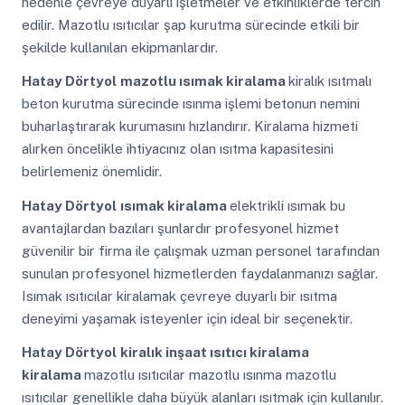
nedenle çevreye duyarlı işletmeler ve etkinliklerde tercih
edilir. Mazotlu ısıtıcılar şap kurutma sürecinde etkili bir
şekilde kullanılan ekipmanlardır.
Hatay Dörtyol
mazotlu ısımak kiralama
kiralık ısıtmalı
beton kurutma sürecinde ısınma işlemi betonun nemini
buharlaştırarak kurumasını hızlandırır. Kiralama hizmeti
alırken öncelikle ihtiyacınız olan ısıtma kapasitesini
belirlemeniz önemlidir.
Hatay Dörtyol
ısımak kiralama
elektrikli ısımak bu
avantajlardan bazıları şunlardır profesyonel hizmet
güvenilir bir firma ile çalışmak uzman personel tarafından
sunulan profesyonel hizmetlerden faydalanmanızı sağlar.
Isımak ısıtıcılar kiralamak çevreye duyarlı bir ısıtma
deneyimi yaşamak isteyenler için ideal bir seçenektir.
Hatay Dörtyol
kiralık inşaat ısıtıcı kiralama
kiralama
mazotlu ısıtıcılar mazotlu ısınma mazotlu
ısıtıcılar genellikle daha büyük alanları ısıtmak için kullanılır.