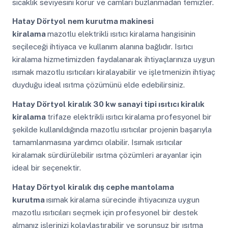
sıcaklık seviyesini korur ve camları buzlanmadan temizler.
Hatay Dörtyol
nem kurutma makinesi
kiralama
mazotlu elektrikli ısıtıcı kiralama hangisinin
seçileceği ihtiyaca ve kullanım alanına bağlıdır. Isıtıcı
kiralama hizmetimizden faydalanarak ihtiyaçlarınıza uygun
ısımak mazotlu ısıtıcıları kiralayabilir ve işletmenizin ihtiyaç
duyduğu ideal ısıtma çözümünü elde edebilirsiniz.
Hatay Dörtyol
kiralık 30 kw sanayi tipi ısıtıcı kiralık
kiralama
trifaze elektrikli ısıtıcı kiralama profesyonel bir
şekilde kullanıldığında mazotlu ısıtıcılar projenin başarıyla
tamamlanmasına yardımcı olabilir. Isımak ısıtıcılar
kiralamak sürdürülebilir ısıtma çözümleri arayanlar için
ideal bir seçenektir.
Hatay Dörtyol
kiralık dış cephe mantolama
kurutma
ısımak kiralama sürecinde ihtiyacınıza uygun
mazotlu ısıtıcıları seçmek için profesyonel bir destek
almanız işlerinizi kolaylaştırabilir ve sorunsuz bir ısıtma