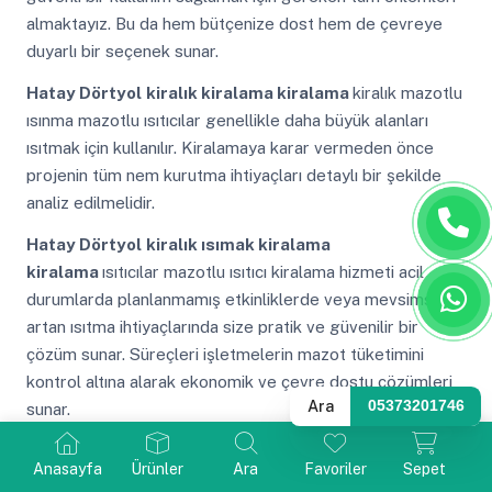
almaktayız. Bu da hem bütçenize dost hem de çevreye
duyarlı bir seçenek sunar.
Hatay Dörtyol
kiralık kiralama kiralama
kiralık mazotlu
ısınma mazotlu ısıtıcılar genellikle daha büyük alanları
ısıtmak için kullanılır. Kiralamaya karar vermeden önce
projenin tüm nem kurutma ihtiyaçları detaylı bir şekilde
analiz edilmelidir.
Hatay Dörtyol
kiralık ısımak kiralama
kiralama
ısıtıcılar mazotlu ısıtıcı kiralama hizmeti acil
durumlarda planlanmamış etkinliklerde veya mevsimsel
artan ısıtma ihtiyaçlarında size pratik ve güvenilir bir
çözüm sunar. Süreçleri işletmelerin mazot tüketimini
kontrol altına alarak ekonomik ve çevre dostu çözümleri
Ara
05373201746
sunar.
Hatay Dörtyol
kiralık helikopter şap kurutma cihazı
Anasayfa
Ürünler
Ara
Favoriler
Sepet
kiralama
ısımak aşırı ısınma durumunda otomatik