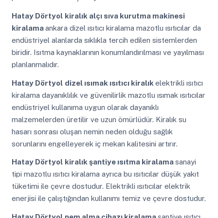
Hatay Dörtyol
kiralık alçı sıva kurutma makinesi
kiralama
ankara dizel ısıtıcı kiralama mazotlu ısıtıcılar da
endüstriyel alanlarda sıklıkla tercih edilen sistemlerden
biridir. Isıtma kaynaklarının konumlandırılması ve yayılması
planlanmalıdır.
Hatay Dörtyol
dizel ısımak ısıtıcı kiralık
elektrikli ısıtıcı
kiralama dayanıklılık ve güvenilirlik mazotlu ısımak ısıtıcılar
endüstriyel kullanıma uygun olarak dayanıklı
malzemelerden üretilir ve uzun ömürlüdür. Kiralık su
hasarı sonrası oluşan nemin neden olduğu sağlık
sorunlarını engelleyerek iç mekan kalitesini artırır.
Hatay Dörtyol
kiralık şantiye ısıtma kiralama
sanayi
tipi mazotlu ısıtıcı kiralama ayrıca bu ısıtıcılar düşük yakıt
tüketimi ile çevre dostudur. Elektrikli ısıtıcılar elektrik
enerjisi ile çalıştığından kullanımı temiz ve çevre dostudur.
Hatay Dörtyol
nem alma cihazı kiralama
şantiye ısıtıcı