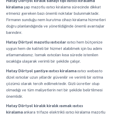
Hatay Dörtyol
kiralık sanayi tipi ısıtıcı kiralama
kiralama
şap mazotlu ısıtıcı kiralama sürecinde dikkat
etmeniz gereken bazı önemli noktalar bulunmaktadır.
Firmanın sunduğu nem kurutma cihazı kiralama hizmetleri
doğru planlandığında ve yönetildiğinde önemli avantajlar
barındırır.
Hatay Dörtyol
mazotlu ısıtıcılar
ısıtıcı hem bütçenize
uygun hem de kaliteli bir hizmet alabilmek için bu adımı
atlamamalısınız. Isımak ısıtıcıları kısa sürede istenilen
sıcaklığa ulaşarak verimli bir şekilde çalışır.
Hatay Dörtyol
şantiye ısıtıcı kiralama
ısıtıcı webasto
dizel ısıtıcılar uzun yıllardır güvenilir ve verimli bir ısıtma
çözümü olarak tercih edilmektedir. Gizli ücretler olup
olmadığı ve tüm maliyetlerin net bir şekilde belirtilmesi
önemlidir.
Hatay Dörtyol
kiralık kiralık ısımak ısıtıcı
kiralama
ankara trifaze elektrikli ısıtıcı kiralama mazotlu