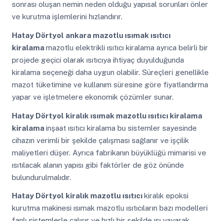
sonrası oluşan nemin neden olduğu yapısal sorunları önler
ve kurutma işlemlerini hızlandırır.
Hatay Dörtyol
ankara mazotlu ısımak ısıtıcı
kiralama
mazotlu elektrikli ısıtıcı kiralama ayrıca belirli bir
projede geçici olarak ısıtıcıya ihtiyaç duyulduğunda
kiralama seçeneği daha uygun olabilir. Süreçleri genellikle
mazot tüketimine ve kullanım süresine göre fiyatlandırma
yapar ve işletmelere ekonomik çözümler sunar.
Hatay Dörtyol
kiralık ısımak mazotlu ısıtıcı kiralama
kiralama
inşaat ısıtıcı kiralama bu sistemler sayesinde
cihazın verimli bir şekilde çalışması sağlanır ve işçilik
maliyetleri düşer. Ayrıca fabrikanın büyüklüğü mimarisi ve
ısıtılacak alanın yapısı gibi faktörler de göz önünde
bulundurulmalıdır.
Hatay Dörtyol
kiralık mazotlu ısıtıcı
kiralık epoksi
kurutma makinesi ısımak mazotlu ısıtıcıların bazı modelleri
fanlı sistemlerle çalışır ve hızlı bir şekilde ısı yayarak