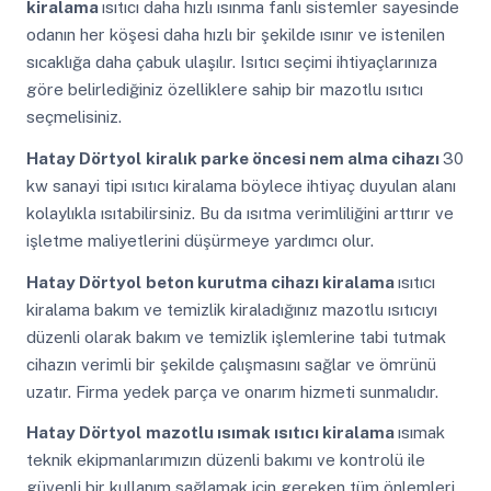
kiralama
ısıtıcı daha hızlı ısınma fanlı sistemler sayesinde
odanın her köşesi daha hızlı bir şekilde ısınır ve istenilen
sıcaklığa daha çabuk ulaşılır. Isıtıcı seçimi ihtiyaçlarınıza
göre belirlediğiniz özelliklere sahip bir mazotlu ısıtıcı
seçmelisiniz.
Hatay Dörtyol
kiralık parke öncesi nem alma cihazı
30
kw sanayi tipi ısıtıcı kiralama böylece ihtiyaç duyulan alanı
kolaylıkla ısıtabilirsiniz. Bu da ısıtma verimliliğini arttırır ve
işletme maliyetlerini düşürmeye yardımcı olur.
Hatay Dörtyol
beton kurutma cihazı kiralama
ısıtıcı
kiralama bakım ve temizlik kiraladığınız mazotlu ısıtıcıyı
düzenli olarak bakım ve temizlik işlemlerine tabi tutmak
cihazın verimli bir şekilde çalışmasını sağlar ve ömrünü
uzatır. Firma yedek parça ve onarım hizmeti sunmalıdır.
Hatay Dörtyol
mazotlu ısımak ısıtıcı kiralama
ısımak
teknik ekipmanlarımızın düzenli bakımı ve kontrolü ile
güvenli bir kullanım sağlamak için gereken tüm önlemleri