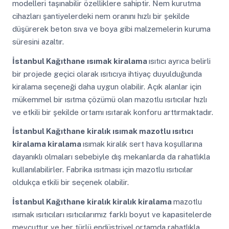
modelleri taşınabilir özelliklere sahiptir. Nem kurutma
cihazları şantiyelerdeki nem oranını hızlı bir şekilde
düşürerek beton sıva ve boya gibi malzemelerin kuruma
süresini azaltır.
İstanbul Kağıthane
ısımak kiralama
ısıtıcı ayrıca belirli
bir projede geçici olarak ısıtıcıya ihtiyaç duyulduğunda
kiralama seçeneği daha uygun olabilir. Açık alanlar için
mükemmel bir ısıtma çözümü olan mazotlu ısıtıcılar hızlı
ve etkili bir şekilde ortamı ısıtarak konforu arttırmaktadır.
İstanbul Kağıthane
kiralık ısımak mazotlu ısıtıcı
kiralama kiralama
ısımak kiralık sert hava koşullarına
dayanıklı olmaları sebebiyle dış mekanlarda da rahatlıkla
kullanılabilirler. Fabrika ısıtması için mazotlu ısıtıcılar
oldukça etkili bir seçenek olabilir.
İstanbul Kağıthane
kiralık kiralık kiralama
mazotlu
ısımak ısıtıcıları ısıtıcılarımız farklı boyut ve kapasitelerde
mevcuttur ve her türlü endüstriyel ortamda rahatlıkla