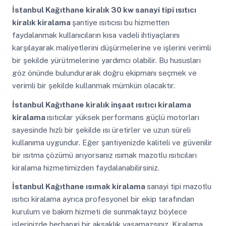
İstanbul Kağıthane
kiralık 30 kw sanayi tipi ısıtıcı
kiralık kiralama
şantiye ısıtıcısı bu hizmetten
faydalanmak kullanıcıların kısa vadeli ihtiyaçlarını
karşılayarak maliyetlerini düşürmelerine ve işlerini verimli
bir şekilde yürütmelerine yardımcı olabilir. Bu hususları
göz önünde bulundurarak doğru ekipmanı seçmek ve
verimli bir şekilde kullanmak mümkün olacaktır.
İstanbul Kağıthane
kiralık inşaat ısıtıcı kiralama
kiralama
ısıtıcılar yüksek performans güçlü motorları
sayesinde hızlı bir şekilde ısı üretirler ve uzun süreli
kullanıma uygundur. Eğer şantiyenizde kaliteli ve güvenilir
bir ısıtma çözümü arıyorsanız ısımak mazotlu ısıtıcıları
kiralama hizmetimizden faydalanabilirsiniz.
İstanbul Kağıthane
ısımak kiralama
sanayi tipi mazotlu
ısıtıcı kiralama ayrıca profesyonel bir ekip tarafından
kurulum ve bakım hizmeti de sunmaktayız böylece
işlerinizde herhangi bir aksaklık yaşamazsınız. Kiralama