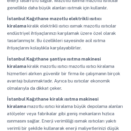
enerji tasarrufu sağlar. Mazotlu ısınma mazotlu ısıtıcılar
genellikle daha büyük alanları ısıtmak için kullanılır.
İstanbul Kağıthane
mazotlu elektrikli ısıtıcı
kiralama
kiralık elektrikli ısıtıcı ısımak mazotlu ısıtıcılar
endüstriyel ihtiyaçlarınızı karşılamak üzere özel olarak
tasarlanmıştır. Bu özellikleri sayesinde acil ısıtma
ihtiyaçlarını kolaylıkla karşılayabilirler.
İstanbul Kağıthane
şantiye ısıtma makinesi
kiralama
kiralık mazotlu ısıtıcı mazotlu ısıtıcı kiralama
hizmetleri alırken güvenilir bir firma ile çalışmanın birçok
avantajı bulunmaktadır. Ayrıca bu ısıtıcılar ekonomik
olmalarıyla da dikkat çeker.
İstanbul Kağıthane
kiralık ısıtma makinesi
kiralama
mazotlu ısıtıcı kiralama büyük depolama alanları
atölyeler veya fabrikalar gibi geniş mekanların hızlıca
ısınmasını sağlar. Enerji verimliliği ısımak ısıtıcıları yakıtı
verimli bir şekilde kullanarak enerji maliyetlerinizi düşük