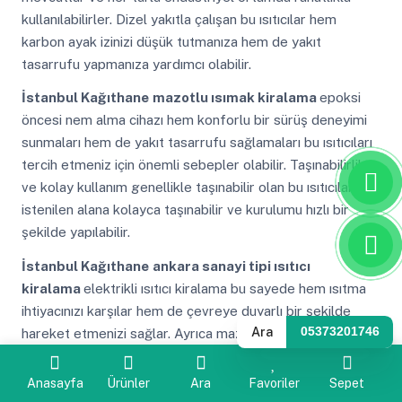
kullanılabilirler. Dizel yakıtla çalışan bu ısıtıcılar hem
karbon ayak izinizi düşük tutmanıza hem de yakıt
tasarrufu yapmanıza yardımcı olabilir.
İstanbul Kağıthane
mazotlu ısımak kiralama
epoksi
öncesi nem alma cihazı hem konforlu bir sürüş deneyimi
sunmaları hem de yakıt tasarrufu sağlamaları bu ısıtıcıları
tercih etmeniz için önemli sebepler olabilir. Taşınabilirlik
ve kolay kullanım genellikle taşınabilir olan bu ısıtıcılar
istenilen alana kolayca taşınabilir ve kurulumu hızlı bir
şekilde yapılabilir.
İstanbul Kağıthane
ankara sanayi tipi ısıtıcı
kiralama
elektrikli ısıtıcı kiralama bu sayede hem ısıtma
ihtiyacınızı karşılar hem de çevreye duyarlı bir şekilde
Ara
05373201746
hareket etmenizi sağlar. Ayrıca mazotlu ısıtıcılar iç
mekanlarda güvenli bir şekilde kullanılabilmeleri için
çeşitli güvenlik önlemleri ile donatılmışlardır.
Anasayfa
Ürünler
Ara
Favoriler
Sepet