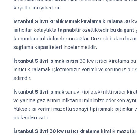
koşullarını iyileştirir.
İstanbul Silivri
kiralık ısımak kiralama kiralama
30 kw 
ısıtıcılar kolaylıkla taşınabilir özelliktedir bu da şa
konumlandırılabilmelerini sağlar. Düzenli bakım hizme
sağlama kapasiteleri incelenmelidir.
İstanbul Silivri
ısımak ısıtıcı
30 kw ısıtıcı kiralama bu d
Isıtıcı kiralamak işletmenizin verimli ve sorunsuz bir
adımdır.
İstanbul Silivri
ısımak
sanayi tipi elektrikli ısıtıcı ki
ve yanma gazlarının miktarını minimize ederken aynı
Yüksek ısı verimi mazotlu sanayi tipi ısımak ısıtıcılar y
mekânları ısıtır.
İstanbul Silivri
30 kw ısıtıcı kiralama
kiralık mazotlu 