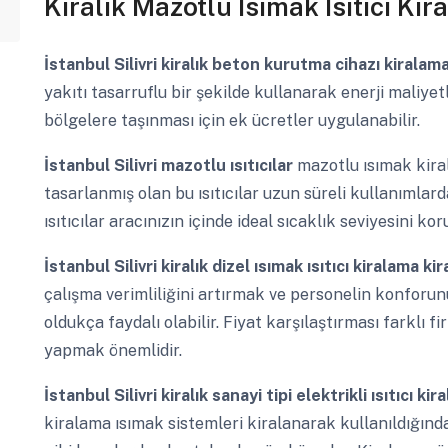
Kiralık Mazotlu Isımak Isıtıcı Ki
İstanbul Silivri
kiralık beton kurutma cihazı kiralam
yakıtı tasarruflu bir şekilde kullanarak enerji maliyet
bölgelere taşınması için ek ücretler uygulanabilir.
İstanbul Silivri
mazotlu ısıtıcılar
mazotlu ısımak kira
tasarlanmış olan bu ısıtıcılar uzun süreli kullanımlar
ısıtıcılar aracınızın içinde ideal sıcaklık seviyesini 
İstanbul Silivri
kiralık dizel ısımak ısıtıcı kiralama k
çalışma verimliliğini artırmak ve personelin konforunu
oldukça faydalı olabilir. Fiyat karşılaştırması farklı f
yapmak önemlidir.
İstanbul Silivri
kiralık sanayi tipi elektrikli ısıtıcı ki
kiralama ısımak sistemleri kiralanarak kullanıldığı