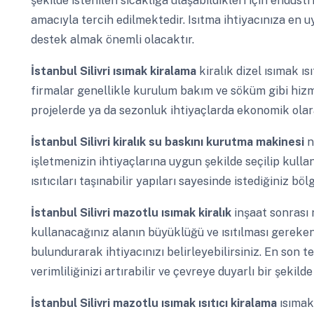
şekilde istenilen sıcaklığa ulaşabildikleri için endüstr
amacıyla tercih edilmektedir. Isıtma ihtiyacınıza en 
destek almak önemli olacaktır.
İstanbul Silivri
ısımak kiralama
kiralık dizel ısımak ıs
firmalar genellikle kurulum bakım ve söküm gibi hizmet
projelerde ya da sezonluk ihtiyaçlarda ekonomik olara
İstanbul Silivri
kiralık su baskını kurutma makinesi
n
işletmenizin ihtiyaçlarına uygun şekilde seçilip kullan
ısıtıcıları taşınabilir yapıları sayesinde istediğiniz bö
İstanbul Silivri
mazotlu ısımak kiralık
inşaat sonrası 
kullanacağınız alanın büyüklüğü ve ısıtılması gereke
bulundurarak ihtiyacınızı belirleyebilirsiniz. En son t
verimliliğinizi artırabilir ve çevreye duyarlı bir şekilde
İstanbul Silivri
mazotlu ısımak ısıtıcı kiralama
ısımak