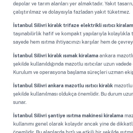
depolar ve tarım alanları yer almaktadır. Yakıt tasa
çalıştırılmaz ve dolayısıyla fazladan yakıt tüketmez.
İstanbul Silivri
kiralık trifaze elektrikli ısıtıcı kiral
taşınabilirlik hafif ve kompakt yapılarıyla kolaylıkla ta
sayede hem ısıtma ihtiyacınızı karşılar hem de çevreye
İstanbul Silivri
kiralık ısımak kiralama
ankara mazotlu
şekilde kullanıldığında mazotlu ısıtıcılar uzun vadede 
Kurulum ve operasyona başlama süreçleri uzman ekiple
İstanbul Silivri
ankara mazotlu ısıtıcı kiralık
mazotlu 
şekilde kullanılması oldukça önemlidir. Bu durum uzun
sunar.
İstanbul Silivri
şantiye ısıtma makinesi kiralama
mazo
kullanımı genel olarak kolaydır ancak yine de dikkatl
önemlidir. Bu alanlarda hızlı ve etkili bir şekilde ısıtm