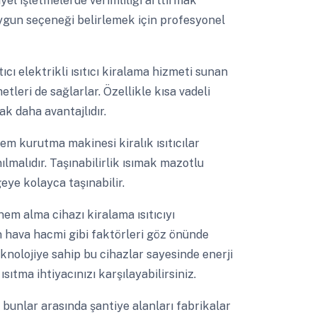
iyel işletmelerde verimliliği arttırmak
uygun seçeneği belirlemek için profesyonel
ıtıcı elektrikli ısıtıcı kiralama hizmeti sunan
leri de sağlarlar. Özellikle kısa vadeli
k daha avantajlıdır.
em kurutma makinesi kiralık ısıtıcılar
ılmalıdır. Taşınabilirlik ısımak mazotlu
lgeye kolayca taşınabilir.
nem alma cihazı kiralama ısıtıcıyı
n hava hacmi gibi faktörleri göz önünde
eknolojiye sahip bu cihazlar sayesinde enerji
 ısıtma ihtiyacınızı karşılayabilirsiniz.
 bunlar arasında şantiye alanları fabrikalar