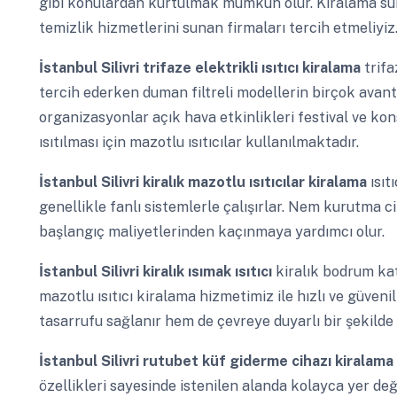
gibi konulardan kurtulmak mümkün olur. Kiralama süre
temizlik hizmetlerini sunan firmaları tercih etmeliyiz
İstanbul Silivri
trifaze elektrikli ısıtıcı kiralama
trifa
tercih ederken duman filtreli modellerin birçok avant
organizasyonlar açık hava etkinlikleri festival ve k
ısıtılması için mazotlu ısıtıcılar kullanılmaktadır.
İstanbul Silivri
kiralık mazotlu ısıtıcılar kiralama
ısıt
genellikle fanlı sistemlerle çalışırlar. Nem kurutma 
başlangıç maliyetlerinden kaçınmaya yardımcı olur.
İstanbul Silivri
kiralık ısımak ısıtıcı
kiralık bodrum kat
mazotlu ısıtıcı kiralama hizmetimiz ile hızlı ve güve
tasarrufu sağlanır hem de çevreye duyarlı bir şekilde
İstanbul Silivri
rutubet küf giderme cihazı kiralama
özellikleri sayesinde istenilen alanda kolayca yer değ