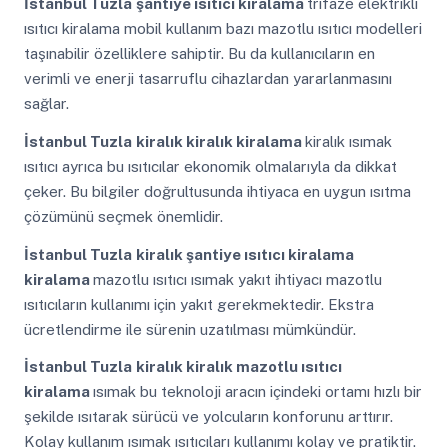
İstanbul Tuzla
şantiye ısıtıcı kiralama
trifaze elektrikli
ısıtıcı kiralama mobil kullanım bazı mazotlu ısıtıcı modelleri
taşınabilir özelliklere sahiptir. Bu da kullanıcıların en
verimli ve enerji tasarruflu cihazlardan yararlanmasını
sağlar.
İstanbul Tuzla
kiralık kiralık kiralama
kiralık ısımak
ısıtıcı ayrıca bu ısıtıcılar ekonomik olmalarıyla da dikkat
çeker. Bu bilgiler doğrultusunda ihtiyaca en uygun ısıtma
çözümünü seçmek önemlidir.
İstanbul Tuzla
kiralık şantiye ısıtıcı kiralama
kiralama
mazotlu ısıtıcı ısımak yakıt ihtiyacı mazotlu
ısıtıcıların kullanımı için yakıt gerekmektedir. Ekstra
ücretlendirme ile sürenin uzatılması mümkündür.
İstanbul Tuzla
kiralık kiralık mazotlu ısıtıcı
kiralama
ısımak bu teknoloji aracın içindeki ortamı hızlı bir
şekilde ısıtarak sürücü ve yolcuların konforunu arttırır.
Kolay kullanım ısımak ısıtıcıları kullanımı kolay ve pratiktir.