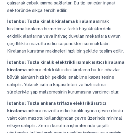
çalışarak çabuk ısınma sağlarlar. Bu tip ısıtıcılar inşaat
sektöründe sıkça tercih edilir.
İstanbul Tuzla
kiralık kiralama kiralama
ısımak
kiralama kiralama hizmetimiz farklı büyüklüklerdeki
etkinlik alanlarına veya ihtiyaç duyulan mekanlara uygun
çeşitlilikte mazotlu ısıtıcı seçenekleri sunmaktadır.
Kiralanan kurutma makineleri hızlı bir şekilde teslim edilir.
İstanbul Tuzla
kiralık elektrikli ısımak ısıtıcı kiralama
kiralama
ankara elektrikli ısıtıcı kiralama bu tür cihazlar
büyük alanları hızlı bir şekilde ısıtabilme kapasitesine
sahiptir. Yüksek ısıtma kapasiteleri ve hızlı ısıtma
süreleriyle şap malzemesinin kurumasına yardımcı olur.
İstanbul Tuzla
ankara trifaze elektrikli ısıtıcı
kiralama
ankara mazotlu ısıtıcı kiralık ayrıca çevre dostu
yakıt olan mazotu kullandığından çevre üzerinde minimal
etkiye sahiptir. Zemin kurutma işlemlerinde çeşitli
yöntemler kullanılarak nemin uzaklaştırılması ve zeminin