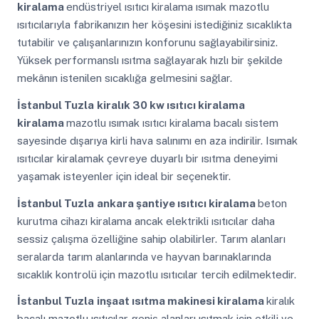
kiralama
endüstriyel ısıtıcı kiralama ısımak mazotlu
ısıtıcılarıyla fabrikanızın her köşesini istediğiniz sıcaklıkta
tutabilir ve çalışanlarınızın konforunu sağlayabilirsiniz.
Yüksek performanslı ısıtma sağlayarak hızlı bir şekilde
mekânın istenilen sıcaklığa gelmesini sağlar.
İstanbul Tuzla
kiralık 30 kw ısıtıcı kiralama
kiralama
mazotlu ısımak ısıtıcı kiralama bacalı sistem
sayesinde dışarıya kirli hava salınımı en aza indirilir. Isımak
ısıtıcılar kiralamak çevreye duyarlı bir ısıtma deneyimi
yaşamak isteyenler için ideal bir seçenektir.
İstanbul Tuzla
ankara şantiye ısıtıcı kiralama
beton
kurutma cihazı kiralama ancak elektrikli ısıtıcılar daha
sessiz çalışma özelliğine sahip olabilirler. Tarım alanları
seralarda tarım alanlarında ve hayvan barınaklarında
sıcaklık kontrolü için mazotlu ısıtıcılar tercih edilmektedir.
İstanbul Tuzla
inşaat ısıtma makinesi kiralama
kiralık
bacalı mazotlu ısıtıcılar geniş alanları ısıtmak için etkili ve