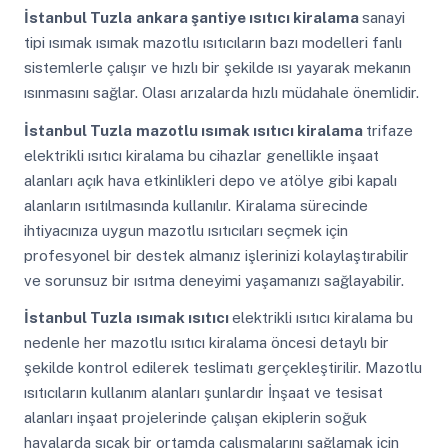
İstanbul Tuzla
ankara şantiye ısıtıcı kiralama
sanayi
tipi ısımak ısımak mazotlu ısıtıcıların bazı modelleri fanlı
sistemlerle çalışır ve hızlı bir şekilde ısı yayarak mekanın
ısınmasını sağlar. Olası arızalarda hızlı müdahale önemlidir.
İstanbul Tuzla
mazotlu ısımak ısıtıcı kiralama
trifaze
elektrikli ısıtıcı kiralama bu cihazlar genellikle inşaat
alanları açık hava etkinlikleri depo ve atölye gibi kapalı
alanların ısıtılmasında kullanılır. Kiralama sürecinde
ihtiyacınıza uygun mazotlu ısıtıcıları seçmek için
profesyonel bir destek almanız işlerinizi kolaylaştırabilir
ve sorunsuz bir ısıtma deneyimi yaşamanızı sağlayabilir.
İstanbul Tuzla
ısımak ısıtıcı
elektrikli ısıtıcı kiralama bu
nedenle her mazotlu ısıtıcı kiralama öncesi detaylı bir
şekilde kontrol edilerek teslimatı gerçekleştirilir. Mazotlu
ısıtıcıların kullanım alanları şunlardır İnşaat ve tesisat
alanları inşaat projelerinde çalışan ekiplerin soğuk
havalarda sıcak bir ortamda çalışmalarını sağlamak için