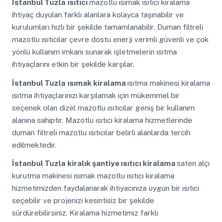
İstanbul Tuzla
ısıtıcı
mazotlu ısımak ısıtıcı kiralama
ihtiyaç duyulan farklı alanlara kolayca taşınabilir ve
kurulumları hızlı bir şekilde tamamlanabilir. Duman filtreli
mazotlu ısıtıcılar çevre dostu enerji verimli güvenli ve çok
yönlü kullanım imkanı sunarak işletmelerin ısıtma
ihtiyaçlarını etkin bir şekilde karşılar.
İstanbul Tuzla
ısımak kiralama
ısıtma makinesi kiralama
ısıtma ihtiyaçlarınızı karşılamak için mükemmel bir
seçenek olan dizel mazotlu ısıtıcılar geniş bir kullanım
alanına sahiptir. Mazotlu ısıtıcı kiralama hizmetlerinde
duman filtreli mazotlu ısıtıcılar belirli alanlarda tercih
edilmektedir.
İstanbul Tuzla
kiralık şantiye ısıtıcı kiralama
saten alçı
kurutma makinesi ısımak mazotlu ısıtıcı kiralama
hizmetimizden faydalanarak ihtiyacınıza uygun bir ısıtıcı
seçebilir ve projenizi kesintisiz bir şekilde
sürdürebilirsiniz. Kiralama hizmetimiz farklı