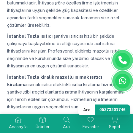
bulunmaktadır. İhtiyaca göre özelleştirme işletmenizin
ihtiyaçlarına uygun şekilde güç kapasitesi ve özellikler
açısından farklı seçenekler sunarak tamamen size özel
çözümler üretebiliriz.
İstanbul Tuzla
ısıtıcı
şantiye ısıtıcısı hızlı bir şekilde
çalışmaya başlayabilme özelliği sayesinde acil ısıtma
ihtiyaçlarını karşılar. Profesyonel ekibimiz mazotlu ısıtıcı
seçiminde ve kurulumunda size yardımcı olacak ve
ihtiyacınıza en uygun çözümü sunacaktır.
İstanbul Tuzla
kiralık mazotlu ısımak ısıtıcı
kiralama
ısımak ısıtıcı elektrikli ısıtıcı kiralama hizmeti
şantiye gibi geçici alanlarda ısıtma ihtiyacının karşılanması
için tercih edilen bir çözümdür. Hizmetleri işletmelerin
ihtiyaçlarına uygun seçenekleri sunarak esneklik sağlar.
Ara
05373201746
İstanbul Tuzla
kiralık trifaze elektrikli ısıtıcı kiralama
kiralama
kiralama mazotlu ısıtıcıların ısıtma gücü
Anasayfa
Ürünler
Ara
Favoriler
Sepet
genellikle elektrikli ısıtıcılardan daha fazladır. Yüksek ısı