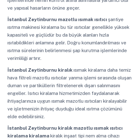
işlemlerinde nemin kontrol altına alınmasına yardımcı olur
ve yapısal hasarların önüne geçer.
İstanbul Zeytinburnu
mazotlu ısımak ısıtıcı
şantiye
ısıtma makinesi kiralama bu tür ısıtıcılar genellikle yüksek
kapasiteli ve güçlüdür bu da büyük alanları hızla
ısıtabildikleri anlamına gelir. Doğru konumlandırılması ve
ısıtma sürelerinin belirlenmesi şap kurutma işlemlerinde
verimliliği artırır.
İstanbul Zeytinburnu
kiralık
ısımak kiralama daha temiz
hava filtreli mazotlu ısıtıcılar yanma işlemi sırasında oluşan
duman ve partiküllerin filtrelenerek dışarı salınmasını
engeller. Isıtıcı kiralama hizmetimizden faydalanarak
ihtiyaçlarınıza uygun ısımak mazotlu ısıtıcıları kiralayabilir
ve işletmenizin ihtiyaç duyduğu ideal ısıtma çözümünü
elde edebilirsiniz.
İstanbul Zeytinburnu
kiralık mazotlu ısımak ısıtıcı
kiralama kiralama
kiralık inşaat tipi nem alma cihazı