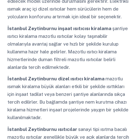
edilecek model üzerinde durulmasını gerektirir. Elektrikli
ısımak araç içi dizel ısıtıcılar hem sürücülerin hem de
yolcuların konforunu artırmak için ideal bir seçenektir.
İstanbul Zeytinburnu
inşaat ısıtıcısı kiralama
şantiye
ısıtıcı kiralama mazotlu ısıtıcılar kolay taşınabilir
olmalarıyla avantaj sağlar ve hızlı bir şekilde kurulup
kullanıma hazır hale gelirler. Mazotlu ısıtıcı kiralama
hizmetlerinde duman filtreli mazotlu ısıtıcılar belirli
alanlarda tercih edilmektedir.
İstanbul Zeytinburnu
dizel ısıtıcı kiralama
mazotlu
ısımak kiralama büyük alanları etkili bir şekilde ısıttıkları
için inşaat tadilat veya benzeri şantiye alanlarında sıkça
tercih edilirler. Bu bağlamda şantiye nem kurutma cihazı
kiralama hizmetleri inşaat projelerinde yaygın bir şekilde
kullanılmaktadır.
İstanbul Zeytinburnu
ısıtıcılar
sanayi tipi ısıtma bacalı
mazotlu ısıtıcılar genellikle büyük ve açık alanlarda tercih