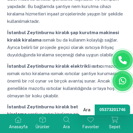
yapıdadır. Bu bağlamda şantiye nem kurutma cihazı
kiralama hizmetleri inşaat projelerinde yaygın bir şekilde
kullanılmaktadır.
İstanbul Zeytinburnu
kiralık şap kurutma makinesi
kiralık kiralama
ısımak bu da kullanım kolaylığı sağlar.
Ayrıca belirli bir projede geçici olarak ısıtıcıya ihtiyaç
duyulduğunda kiralama seçeneği daha uygun olabilir.
İstanbul Zeytinburnu
kiralık elektrikli ısıtıcı
mazotlu
ısımak ısıtıcı kiralama ısımak ısıtıcılar şantiye kurumasında
önemli bir rol oynar ve birçok avantaj sunar. Ancak
genellikle mazotlu ısıtıcılar kullanıldığında ortaya hoş
olmayan bir koku çıkabilir.
İstanbul Zeytinburnu
kiralık beton kurutma cihazı
Ara
05373201746
kiralama
şantiye ısıtıcı kiralama sessiz çalışma özelliği
konforlu bir ortam sağlar ve kullanıcıya rahatsızlık
Anasayfa
Ürünler
Ara
Favoriler
Sepet
vermez. Isımak ısıtıcılar şantiye kurumasında önemli bir