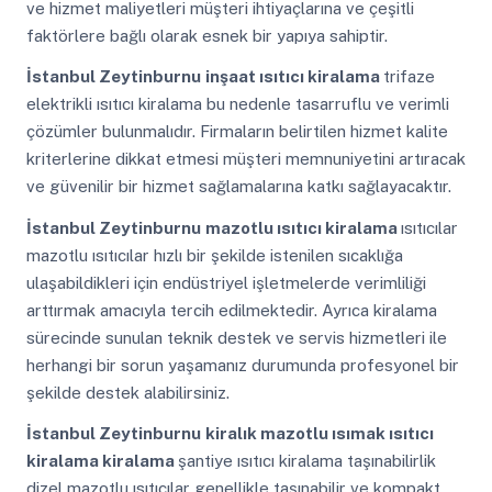
ve hizmet maliyetleri müşteri ihtiyaçlarına ve çeşitli
faktörlere bağlı olarak esnek bir yapıya sahiptir.
İstanbul Zeytinburnu
inşaat ısıtıcı kiralama
trifaze
elektrikli ısıtıcı kiralama bu nedenle tasarruflu ve verimli
çözümler bulunmalıdır. Firmaların belirtilen hizmet kalite
kriterlerine dikkat etmesi müşteri memnuniyetini artıracak
ve güvenilir bir hizmet sağlamalarına katkı sağlayacaktır.
İstanbul Zeytinburnu
mazotlu ısıtıcı kiralama
ısıtıcılar
mazotlu ısıtıcılar hızlı bir şekilde istenilen sıcaklığa
ulaşabildikleri için endüstriyel işletmelerde verimliliği
arttırmak amacıyla tercih edilmektedir. Ayrıca kiralama
sürecinde sunulan teknik destek ve servis hizmetleri ile
herhangi bir sorun yaşamanız durumunda profesyonel bir
şekilde destek alabilirsiniz.
İstanbul Zeytinburnu
kiralık mazotlu ısımak ısıtıcı
kiralama kiralama
şantiye ısıtıcı kiralama taşınabilirlik
dizel mazotlu ısıtıcılar genellikle taşınabilir ve kompakt