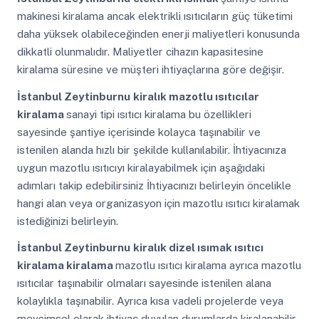
makinesi kiralama ancak elektrikli ısıtıcıların güç tüketimi
daha yüksek olabileceğinden enerji maliyetleri konusunda
dikkatli olunmalıdır. Maliyetler cihazın kapasitesine
kiralama süresine ve müşteri ihtiyaçlarına göre değişir.
İstanbul Zeytinburnu
kiralık mazotlu ısıtıcılar
kiralama
sanayi tipi ısıtıcı kiralama bu özellikleri
sayesinde şantiye içerisinde kolayca taşınabilir ve
istenilen alanda hızlı bir şekilde kullanılabilir. İhtiyacınıza
uygun mazotlu ısıtıcıyı kiralayabilmek için aşağıdaki
adımları takip edebilirsiniz İhtiyacınızı belirleyin öncelikle
hangi alan veya organizasyon için mazotlu ısıtıcı kiralamak
istediğinizi belirleyin.
İstanbul Zeytinburnu
kiralık dizel ısımak ısıtıcı
kiralama kiralama
mazotlu ısıtıcı kiralama ayrıca mazotlu
ısıtıcılar taşınabilir olmaları sayesinde istenilen alana
kolaylıkla taşınabilir. Ayrıca kısa vadeli projelerde veya
mevsimsel olarak ihtiyaç duyulan durumlarda kiralanabilir