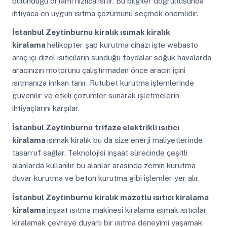
bulunduğu ortamı hızlıca ısıtır. Bu bilgiler doğrultusunda
ihtiyaca en uygun ısıtma çözümünü seçmek önemlidir.
İstanbul Zeytinburnu
kiralık ısımak kiralık
kiralama
helikopter şap kurutma cihazı işte webasto
araç içi dizel ısıtıcıların sunduğu faydalar soğuk havalarda
aracınızın motorunu çalıştırmadan önce aracın içini
ısıtmanıza imkan tanır. Rutubet kurutma işlemlerinde
güvenilir ve etkili çözümler sunarak işletmelerin
ihtiyaçlarını karşılar.
İstanbul Zeytinburnu
trifaze elektrikli ısıtıcı
kiralama
ısımak kiralık bu da size enerji maliyetlerinde
tasarruf sağlar. Teknolojisi inşaat sürecinde çeşitli
alanlarda kullanılır bu alanlar arasında zemin kurutma
duvar kurutma ve beton kurutma gibi işlemler yer alır.
İstanbul Zeytinburnu
kiralık mazotlu ısıtıcı kiralama
kiralama
inşaat ısıtma makinesi kiralama ısımak ısıtıcılar
kiralamak çevreye duyarlı bir ısıtma deneyimi yaşamak