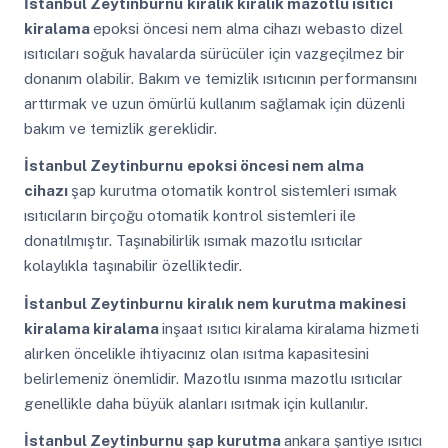
İstanbul Zeytinburnu
kiralık kiralık mazotlu ısıtıcı
kiralama
epoksi öncesi nem alma cihazı webasto dizel
ısıtıcıları soğuk havalarda sürücüler için vazgeçilmez bir
donanım olabilir. Bakım ve temizlik ısıtıcının performansını
arttırmak ve uzun ömürlü kullanım sağlamak için düzenli
bakım ve temizlik gereklidir.
İstanbul Zeytinburnu
epoksi öncesi nem alma
cihazı
şap kurutma otomatik kontrol sistemleri ısımak
ısıtıcıların birçoğu otomatik kontrol sistemleri ile
donatılmıştır. Taşınabilirlik ısımak mazotlu ısıtıcılar
kolaylıkla taşınabilir özelliktedir.
İstanbul Zeytinburnu
kiralık nem kurutma makinesi
kiralama kiralama
inşaat ısıtıcı kiralama kiralama hizmeti
alırken öncelikle ihtiyacınız olan ısıtma kapasitesini
belirlemeniz önemlidir. Mazotlu ısınma mazotlu ısıtıcılar
genellikle daha büyük alanları ısıtmak için kullanılır.
İstanbul Zeytinburnu
şap kurutma
ankara şantiye ısıtıcı