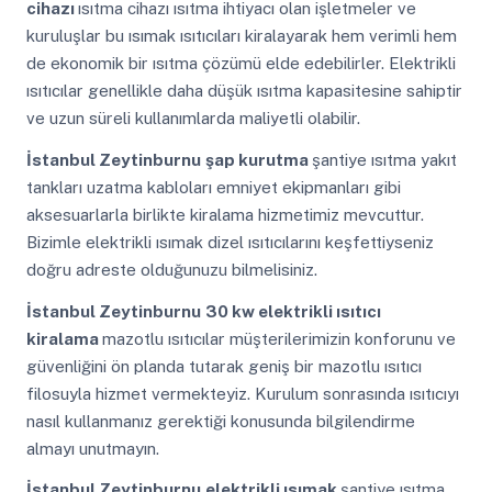
cihazı
ısıtma cihazı ısıtma ihtiyacı olan işletmeler ve
kuruluşlar bu ısımak ısıtıcıları kiralayarak hem verimli hem
de ekonomik bir ısıtma çözümü elde edebilirler. Elektrikli
ısıtıcılar genellikle daha düşük ısıtma kapasitesine sahiptir
ve uzun süreli kullanımlarda maliyetli olabilir.
İstanbul Zeytinburnu
şap kurutma
şantiye ısıtma yakıt
tankları uzatma kabloları emniyet ekipmanları gibi
aksesuarlarla birlikte kiralama hizmetimiz mevcuttur.
Bizimle elektrikli ısımak dizel ısıtıcılarını keşfettiyseniz
doğru adreste olduğunuzu bilmelisiniz.
İstanbul Zeytinburnu
30 kw elektrikli ısıtıcı
kiralama
mazotlu ısıtıcılar müşterilerimizin konforunu ve
güvenliğini ön planda tutarak geniş bir mazotlu ısıtıcı
filosuyla hizmet vermekteyiz. Kurulum sonrasında ısıtıcıyı
nasıl kullanmanız gerektiği konusunda bilgilendirme
almayı unutmayın.
İstanbul Zeytinburnu
elektrikli ısımak
şantiye ısıtma