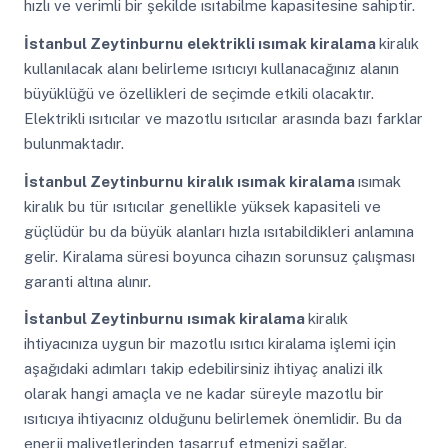
hızlı ve verimli bir şekilde ısıtabilme kapasitesine sahiptir.
İstanbul Zeytinburnu
elektrikli ısımak kiralama
kiralık
kullanılacak alanı belirleme ısıtıcıyı kullanacağınız alanın
büyüklüğü ve özellikleri de seçimde etkili olacaktır.
Elektrikli ısıtıcılar ve mazotlu ısıtıcılar arasında bazı farklar
bulunmaktadır.
İstanbul Zeytinburnu
kiralık ısımak kiralama
ısımak
kiralık bu tür ısıtıcılar genellikle yüksek kapasiteli ve
güçlüdür bu da büyük alanları hızla ısıtabildikleri anlamına
gelir. Kiralama süresi boyunca cihazın sorunsuz çalışması
garanti altına alınır.
İstanbul Zeytinburnu
ısımak kiralama
kiralık
ihtiyacınıza uygun bir mazotlu ısıtıcı kiralama işlemi için
aşağıdaki adımları takip edebilirsiniz ihtiyaç analizi ilk
olarak hangi amaçla ve ne kadar süreyle mazotlu bir
ısıtıcıya ihtiyacınız olduğunu belirlemek önemlidir. Bu da
enerji maliyetlerinden tasarruf etmenizi sağlar.