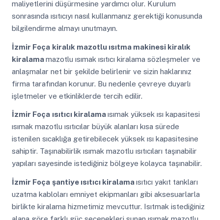
maliyetlerini düşürmesine yardımcı olur. Kurulum
sonrasında ısıtıcıyı nasıl kullanmanız gerektiği konusunda
bilgilendirme almayı unutmayın.
İzmir Foça
kiralık mazotlu ısıtma makinesi kiralık
kiralama
mazotlu ısımak ısıtıcı kiralama sözleşmeler ve
anlaşmalar net bir şekilde belirlenir ve sizin haklarınız
firma tarafından korunur. Bu nedenle çevreye duyarlı
işletmeler ve etkinliklerde tercih edilir.
İzmir Foça
ısıtıcı kiralama
ısımak yüksek ısı kapasitesi
ısımak mazotlu ısıtıcılar büyük alanları kısa sürede
istenilen sıcaklığa getirebilecek yüksek ısı kapasitesine
sahiptir. Taşınabilirlik ısımak mazotlu ısıtıcıları taşınabilir
yapıları sayesinde istediğiniz bölgeye kolayca taşınabilir.
İzmir Foça
şantiye ısıtıcı kiralama
ısıtıcı yakıt tankları
uzatma kabloları emniyet ekipmanları gibi aksesuarlarla
birlikte kiralama hizmetimiz mevcuttur. Isıtmak istediğiniz
alana göre farklı güç seçenekleri sunan ısımak mazotlu