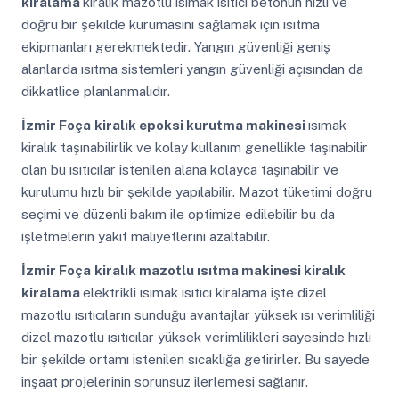
kiralama
kiralık mazotlu ısımak ısıtıcı betonun hızlı ve
doğru bir şekilde kurumasını sağlamak için ısıtma
ekipmanları gerekmektedir. Yangın güvenliği geniş
alanlarda ısıtma sistemleri yangın güvenliği açısından da
dikkatlice planlanmalıdır.
İzmir Foça
kiralık epoksi kurutma makinesi
ısımak
kiralık taşınabilirlik ve kolay kullanım genellikle taşınabilir
olan bu ısıtıcılar istenilen alana kolayca taşınabilir ve
kurulumu hızlı bir şekilde yapılabilir. Mazot tüketimi doğru
seçimi ve düzenli bakım ile optimize edilebilir bu da
işletmelerin yakıt maliyetlerini azaltabilir.
İzmir Foça
kiralık mazotlu ısıtma makinesi kiralık
kiralama
elektrikli ısımak ısıtıcı kiralama işte dizel
mazotlu ısıtıcıların sunduğu avantajlar yüksek ısı verimliliği
dizel mazotlu ısıtıcılar yüksek verimlilikleri sayesinde hızlı
bir şekilde ortamı istenilen sıcaklığa getirirler. Bu sayede
inşaat projelerinin sorunsuz ilerlemesi sağlanır.