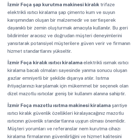
İzmir Foça
şap kurutma makinesi kiralık
trifaze
elektrikli ısıtıcı kiralama şap çimento kum ve suyun
karışımından oluşan bir malzemedir ve sertleşerek
dayanıklı bir zemin oluşturmak amacıyla kullanılır. Bu geri
bildirimler aracısız ve doğrudan müşteri deneyimlerini
yansıtarak potansiyel müşterilere güven verir ve firmanın
hizmet standartlarını yükseltir.
İzmir Foça
kiralık ısıtıcı kiralama
elektrikli ısımak ısıtıcı
kiralama bacalı olmaları sayesinde yanma sonucu oluşan
gazlar emniyetli bir şekilde dışarıya atılır. Isıtma
ihtiyaçlarınızı karşılamak için mükemmel bir seçenek olan
dizel mazotlu ısıtıcılar geniş bir kullanım alanına sahiptir.
İzmir Foça
mazotlu ısıtma makinesi kiralama
şantiye
ısıtıcı kiralık güvenlik özellikleri kiralayacağınız mazotlu
ısıtıcının güvenlik standartlarına uygun olması önemlidir.
Müşteri yorumları ve referanslar nem kurutma cihazı
kiralama firmalarının güvenilirliğini ve hizmet kalitesini