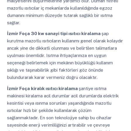
maliyetlerini düşürmelerine yardımcı olur. Duman filtreli
mazotlu ısıtıcılar iç mekanlarda kullanıldığında egzoz
dumanını minimum düzeyde tutarak sağlıklı bir ısıtma
sağlar.
İzmir Foça
30 kw sanayi tipi ısıtıcı kiralama
şap
kurutma mazotlu ısıtıcıların kullanımı genel olarak kolaydır
ancak yine de dikkatli olunması ve belirtilen talimatlara
uyulması önemlidir. Isıtma ihtiyaçlarınıza en uygun
seçeneği belirlemek için mekânın büyüklüğü kullanım
sıklığı ve taşınabilirlik gibi faktörleri göz önünde
bulundurarak karar vermeniz doğru olacaktır.
İzmir Foça
kiralık ısıtıcı kiralama
şantiye ısıtma
makinesi kiralama acil durumlar acil durumlarda elektrik
kesintisi veya ısınma sorunları yaşandığında mazotlu
ısıtıcılar hızlı bir şekilde kullanılarak çözüm
sağlanmaktadır. En son teknolojiye sahip bu cihazlar
sayesinde enerji verimliliğinizi artırabilir ve çevreye