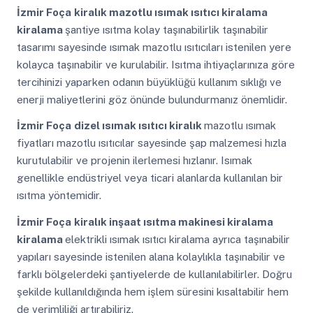
İzmir Foça
kiralık mazotlu ısımak ısıtıcı kiralama
kiralama
şantiye ısıtma kolay taşınabilirlik taşınabilir
tasarımı sayesinde ısımak mazotlu ısıtıcıları istenilen yere
kolayca taşınabilir ve kurulabilir. Isıtma ihtiyaçlarınıza göre
tercihinizi yaparken odanın büyüklüğü kullanım sıklığı ve
enerji maliyetlerini göz önünde bulundurmanız önemlidir.
İzmir Foça
dizel ısımak ısıtıcı kiralık
mazotlu ısımak
fiyatları mazotlu ısıtıcılar sayesinde şap malzemesi hızla
kurutulabilir ve projenin ilerlemesi hızlanır. Isımak
genellikle endüstriyel veya ticari alanlarda kullanılan bir
ısıtma yöntemidir.
İzmir Foça
kiralık inşaat ısıtma makinesi kiralama
kiralama
elektrikli ısımak ısıtıcı kiralama ayrıca taşınabilir
yapıları sayesinde istenilen alana kolaylıkla taşınabilir ve
farklı bölgelerdeki şantiyelerde de kullanılabilirler. Doğru
şekilde kullanıldığında hem işlem süresini kısaltabilir hem
de verimliliği artırabiliriz.