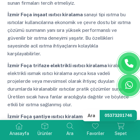
sunan firmaları tercih etmeliyiz.
İzmir Foça
inşaat ısıtıcı kiralama
sanayi tipi ısıtma bu
ısıtıcılar kullanıcılarına ekonomik ve çevre dostu bir ısıtma
çözümü sunmanın yanı sıra yüksek performanslı ve
güvenilir bir ısıtma deneyimi yaşatır. Bu özellikleri
sayesinde acil ısıtma ihtiyaçlarını kolaylıkla
karşılayabilirler.
İzmir Foça
trifaze elektrikli ısıtıcı kiralama
kiralık
elektrikli ısımak ısıtıcı kiralama ayrıca kısa vadeli
projelerde veya mevsimsel olarak ihtiyaç duyulan
durumlarda kiralanabilir ısıtıcılar pratik çözümler sunar.
Üretilen sıcak hava fanlar aracılığıyla dağıtılır ve böylece
etkili bir ısıtma sağlanmış olur.
Ara
05373201746
İzmir Foça
şantiye ısıtıcı kiralama
dizel ısımak ısıtıcı
kiralık mazotlu ısıtıcı kiralama hizmetimiz çeşitli açık hava
etkinlikleri organizasyonlar veya inşaat alanları gibi ihtiyaç
Anasayfa
Ürünler
Ara
Favoriler
Sepet
duyulan mekanlarda etkili bir ısıtma çözümü sunmaktadır.