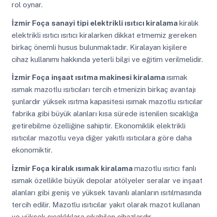
rol oynar.
İzmir Foça
sanayi tipi elektrikli ısıtıcı kiralama
kiralık
elektrikli ısıtıcı ısıtıcı kiralarken dikkat etmemiz gereken
birkaç önemli husus bulunmaktadır. Kiralayan kişilere
cihaz kullanımı hakkında yeterli bilgi ve eğitim verilmelidir.
İzmir Foça
inşaat ısıtma makinesi kiralama
ısımak
ısımak mazotlu ısıtıcıları tercih etmenizin birkaç avantajı
şunlardır yüksek ısıtma kapasitesi ısımak mazotlu ısıtıcılar
fabrika gibi büyük alanları kısa sürede istenilen sıcaklığa
getirebilme özelliğine sahiptir. Ekonomiklik elektrikli
ısıtıcılar mazotlu veya diğer yakıtlı ısıtıcılara göre daha
ekonomiktir.
İzmir Foça
kiralık ısımak kiralama
mazotlu ısıtıcı fanlı
ısımak özellikle büyük depolar atölyeler seralar ve inşaat
alanları gibi geniş ve yüksek tavanlı alanların ısıtılmasında
tercih edilir. Mazotlu ısıtıcılar yakıt olarak mazot kullanan
ve yüksek sıcaklıklara çıkabilen cihazlardır.