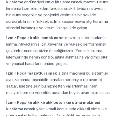
kiralama
endüstriyel ısıtıcı kiralama ısımak mazotlu ısıtıcı
kiralama hizmetimizden faydalanarak ihtiyacınıza uygun
bir ısıtıcı seçebilir ve projenizi kesintisiz bir şekilde
sürdürebilirsiniz. Yüksek ısıtma kapasitesiyle alçı kurutma
sürecini hızlandırır ve verimli bir şekilde çalışır.
İzmir Foça
kiralık ısımak ısıtıcı
mazotlu ısıtıcı kiralama
ısıtma ihtiyaçlarınız için güvenilir ve yüksek performanslı
çözümler sunmak bizim önceliğimizdir. Zemin kurutma
işlemlerinde nemin kontrol altına alınmasına yardımcı olur
ve yapısal hasarların önüne geçer.
İzmir Foça
mazotlu ısımak
ısıtma makinesi bu sistemler
aynı zamanda taşınabilir olmaları nedeniyle de avantaj
sağlar. İşletmelerin bu hizmetten yararlanması hem
maliyet hem de verimlilik açısından büyük avantajlar sunar.
İzmir Foça
kiralık kiralık beton kurutma makinesi
kiralama
ısımak yakıt ikmali konusunda dikkatli olmalı ve
doğru yakıtı kullanmalısınız. Dayanıklılık ve güvenilirlik