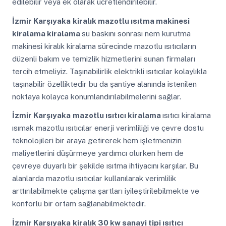
edilebilir veya ek olarak ücretlendirilebilir.
İzmir Karşıyaka
kiralık mazotlu ısıtma makinesi
kiralama kiralama
su baskını sonrası nem kurutma
makinesi kiralık kiralama sürecinde mazotlu ısıtıcıların
düzenli bakım ve temizlik hizmetlerini sunan firmaları
tercih etmeliyiz. Taşınabilirlik elektrikli ısıtıcılar kolaylıkla
taşınabilir özelliktedir bu da şantiye alanında istenilen
noktaya kolayca konumlandırılabilmelerini sağlar.
İzmir Karşıyaka
mazotlu ısıtıcı kiralama
ısıtıcı kiralama
ısımak mazotlu ısıtıcılar enerji verimliliği ve çevre dostu
teknolojileri bir araya getirerek hem işletmenizin
maliyetlerini düşürmeye yardımcı olurken hem de
çevreye duyarlı bir şekilde ısıtma ihtiyacını karşılar. Bu
alanlarda mazotlu ısıtıcılar kullanılarak verimlilik
arttırılabilmekte çalışma şartları iyileştirilebilmekte ve
konforlu bir ortam sağlanabilmektedir.
İzmir Karşıyaka
kiralık 30 kw sanayi tipi ısıtıcı