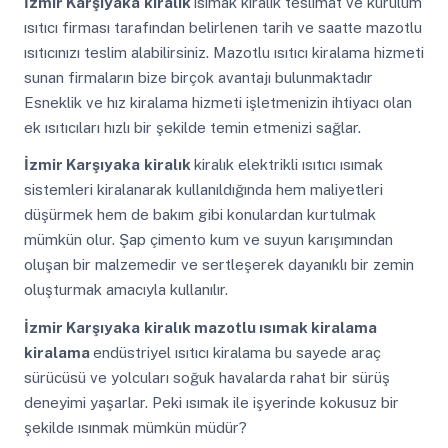
İzmir Karşıyaka
kiralık
ısımak kiralık teslimat ve kurulum
ısıtıcı firması tarafından belirlenen tarih ve saatte mazotlu
ısıtıcınızı teslim alabilirsiniz. Mazotlu ısıtıcı kiralama hizmeti
sunan firmaların bize birçok avantajı bulunmaktadır
Esneklik ve hız kiralama hizmeti işletmenizin ihtiyacı olan
ek ısıtıcıları hızlı bir şekilde temin etmenizi sağlar.
İzmir Karşıyaka
kiralık
kiralık elektrikli ısıtıcı ısımak
sistemleri kiralanarak kullanıldığında hem maliyetleri
düşürmek hem de bakım gibi konulardan kurtulmak
mümkün olur. Şap çimento kum ve suyun karışımından
oluşan bir malzemedir ve sertleşerek dayanıklı bir zemin
oluşturmak amacıyla kullanılır.
İzmir Karşıyaka
kiralık mazotlu ısımak kiralama
kiralama
endüstriyel ısıtıcı kiralama bu sayede araç
sürücüsü ve yolcuları soğuk havalarda rahat bir sürüş
deneyimi yaşarlar. Peki ısımak ile işyerinde kokusuz bir
şekilde ısınmak mümkün müdür?