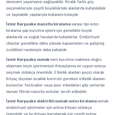
deneyimi yaşamanızı sağlayabilir. Kiralık farklı güç
seçenekleriyle çeşitli büyüklükteki alanlarda kullanılabilir
ve taşınabilir yapılarıyla kullanımı kolaydır.
İzmir Karşıyaka
mazotlu kiralama
sanayi tipi ısıtıcı
kiralama şap kurutma işlemi için genellikle büyük
alanlarda ve soğuk havalarda kullanılırlar. Endüstriyel
cihazlar genellikle daha yüksek kapasiteleri ve gelişmiş
özellikleri nedeniyle daha pahalıdır.
İzmir Karşıyaka
ısımak
nem kurutma makinesi doğru
ekipmanı seçin işletmenizin ihtiyaçlarına en uygun ısıtıcıyı
seçmek oldukça önemlidir. Etkinlik alanları geçici olarak
ihtiyaç duyulan sıcaklık kontrolü gereken etkinlik alanları
konserler festivaller veya spor etkinlikleri gibi yerlerde
duman filtreli mazotlu ısıtıcılar tercih edilebilir.
İzmir Karşıyaka
elektrikli ısımak ısıtıcı kiralama
ısımak
endüstriyel işletmeler için ısıtma ihtiyacı oldukça
önemlidir ve bu ihtiyacı karşılamak için çeşitli ısıtma