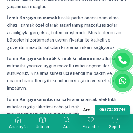
yaşanmasını sağlar.
İzmir Karşıyaka
ısımak
kiralık parke öncesi nem alma
cihazı ısıtmak özel olarak tasarlanmış mazotlu ısıtıcılar
aracılığıyla gerçekleştirilen bir işlemdir. Müşterilerimizin
bütçelerini zorlamadan uygun fiyatlar ile kaliteli ve
güvenilir mazotlu ısıtıcıları kiralama imkanı sağlıyoruz.
İzmir Karşıyaka
kiralık kiralık kiralama
mazotlu ısıtıcı
ısıtma ihtiyacınıza uygun mazotlu ısıtıcı seçenekleri
sunuyoruz. Kiralama süresi ücretlendirme bakım ve
onarım hizmetleri gibi konuları netleştirin ve sözleşmeyi
imzalayın.
İzmir Karşıyaka
ısıtıcı
ısıtıcı kiralama ancak elektrikli
ısıtıcıların güç tüketimi daha yüksek olabileceğinden enerji
Ara
05373201746
maliyetleri konusunda dikkatli olunmalıdır. Hizmetin hangi
bölgede verileceği de fiyat üzerinde etkilidir.
Anasayfa
Ürünler
Ara
Favoriler
Sepet
İzmir Karşıyaka
kiralık elektrikli ısıtıcı
ısımak kiralık