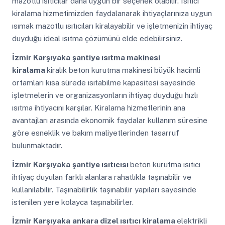
mazotlu ısıtıcılar daha uygun bir seçenek olabilir. Isıtıcı
kiralama hizmetimizden faydalanarak ihtiyaçlarınıza uygun
ısımak mazotlu ısıtıcıları kiralayabilir ve işletmenizin ihtiyaç
duyduğu ideal ısıtma çözümünü elde edebilirsiniz.
İzmir Karşıyaka
şantiye ısıtma makinesi
kiralama
kiralık beton kurutma makinesi büyük hacimli
ortamları kısa sürede ısıtabilme kapasitesi sayesinde
işletmelerin ve organizasyonların ihtiyaç duyduğu hızlı
ısıtma ihtiyacını karşılar. Kiralama hizmetlerinin ana
avantajları arasında ekonomik faydalar kullanım süresine
göre esneklik ve bakım maliyetlerinden tasarruf
bulunmaktadır.
İzmir Karşıyaka
şantiye ısıtıcısı
beton kurutma ısıtıcı
ihtiyaç duyulan farklı alanlara rahatlıkla taşınabilir ve
kullanılabilir. Taşınabilirlik taşınabilir yapıları sayesinde
istenilen yere kolayca taşınabilirler.
İzmir Karşıyaka
ankara dizel ısıtıcı kiralama
elektrikli