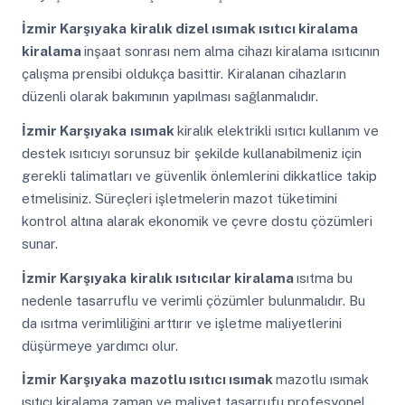
İzmir Karşıyaka
kiralık dizel ısımak ısıtıcı kiralama
kiralama
inşaat sonrası nem alma cihazı kiralama ısıtıcının
çalışma prensibi oldukça basittir. Kiralanan cihazların
düzenli olarak bakımının yapılması sağlanmalıdır.
İzmir Karşıyaka
ısımak
kiralık elektrikli ısıtıcı kullanım ve
destek ısıtıcıyı sorunsuz bir şekilde kullanabilmeniz için
gerekli talimatları ve güvenlik önlemlerini dikkatlice takip
etmelisiniz. Süreçleri işletmelerin mazot tüketimini
kontrol altına alarak ekonomik ve çevre dostu çözümleri
sunar.
İzmir Karşıyaka
kiralık ısıtıcılar kiralama
ısıtma bu
nedenle tasarruflu ve verimli çözümler bulunmalıdır. Bu
da ısıtma verimliliğini arttırır ve işletme maliyetlerini
düşürmeye yardımcı olur.
İzmir Karşıyaka
mazotlu ısıtıcı ısımak
mazotlu ısımak
ısıtıcı kiralama zaman ve maliyet tasarrufu profesyonel