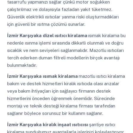
tasarrufu yapmanızı sağlar çünkü motor soğukken
çalıştırılmaz ve dolayısıyla fazladan yakıt tüketmez.
Güvenlik elektrikli ısıtıcılar yanma riski oluşturmadıkları
için güvenli bir ısıtma çözümü sunarlar.
İzmir Karşıyaka
dizel ısıtıcı kiralama
ısımak kiralama bu
nedenle ısınma işlemi sırasında dikkatli olunmalı ve doğru
sıcaklık ve nem seviyeleri sağlanmalıdır. Mazotlu ısıtıcıları
tercih ederken duman filtreli modellerin birçok avantajı
bulunmaktadır.
İzmir Karşıyaka
ısımak kiralama
mazotlu ısıtıcı kiralama
bakım ve destek hizmetleri kiralık ısıtıcıda olası arızalar
veya bakım ihtiyaçları için sağlayıcı firmanın destek
hizmetlerini önceden öğrenmek önemlidir. Sürecinde
montajı ve teknik desteği kiralama firması tarafından
sağlanır böylece sorunsuz bir kullanım sağlanır.
İzmir Karşıyaka
kiralık inşaat ısıtıcısı
şantiye ısıtıcı
kiralama sunduğumuz avantajlarla işlerinizi kolaylaştırıyor