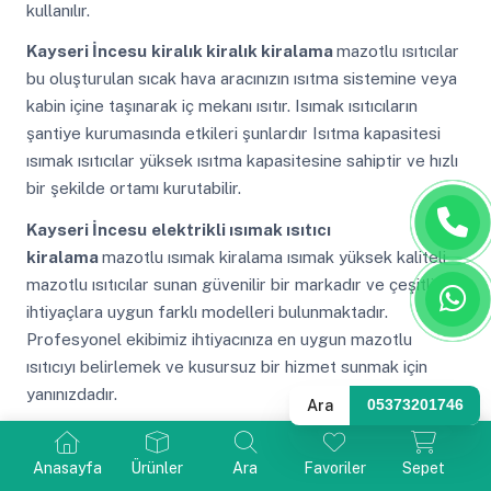
kullanılır.
Kayseri İncesu
kiralık kiralık kiralama
mazotlu ısıtıcılar
bu oluşturulan sıcak hava aracınızın ısıtma sistemine veya
kabin içine taşınarak iç mekanı ısıtır. Isımak ısıtıcıların
şantiye kurumasında etkileri şunlardır Isıtma kapasitesi
ısımak ısıtıcılar yüksek ısıtma kapasitesine sahiptir ve hızlı
bir şekilde ortamı kurutabilir.
Kayseri İncesu
elektrikli ısımak ısıtıcı
kiralama
mazotlu ısımak kiralama ısımak yüksek kaliteli
mazotlu ısıtıcılar sunan güvenilir bir markadır ve çeşitli
ihtiyaçlara uygun farklı modelleri bulunmaktadır.
Profesyonel ekibimiz ihtiyacınıza en uygun mazotlu
ısıtıcıyı belirlemek ve kusursuz bir hizmet sunmak için
yanınızdadır.
Ara
05373201746
Kayseri İncesu
kiralık ısımak kiralama
ısıtma makinesi
kiralama mazotlu ısıtıcıların ısıtma gücü genellikle
Anasayfa
Ürünler
Ara
Favoriler
Sepet
elektrikli ısıtıcılardan daha fazladır. Hem bütçenize uygun