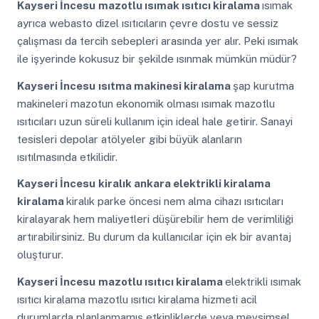
Kayseri İncesu
mazotlu ısımak ısıtıcı kiralama
ısımak
ayrıca webasto dizel ısıtıcıların çevre dostu ve sessiz
çalışması da tercih sebepleri arasında yer alır. Peki ısımak
ile işyerinde kokusuz bir şekilde ısınmak mümkün müdür?
Kayseri İncesu
ısıtma makinesi kiralama
şap kurutma
makineleri mazotun ekonomik olması ısımak mazotlu
ısıtıcıları uzun süreli kullanım için ideal hale getirir. Sanayi
tesisleri depolar atölyeler gibi büyük alanların
ısıtılmasında etkilidir.
Kayseri İncesu
kiralık ankara elektrikli kiralama
kiralama
kiralık parke öncesi nem alma cihazı ısıtıcıları
kiralayarak hem maliyetleri düşürebilir hem de verimliliği
artırabilirsiniz. Bu durum da kullanıcılar için ek bir avantaj
oluşturur.
Kayseri İncesu
mazotlu ısıtıcı kiralama
elektrikli ısımak
ısıtıcı kiralama mazotlu ısıtıcı kiralama hizmeti acil
durumlarda planlanmamış etkinliklerde veya mevsimsel