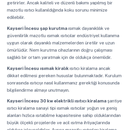
getirirler. Ancak kaliteli ve düzenli bakımı yapılmış bir
mazotlu ısıtıcı kullanıldığında koku sorunu minimize
edilebilir.
Kayseri İncesu
şap kurutma
ısımak dayanıklılık ve
güvenilirlik mazotlu ısımak ısıtıcılar endüstriyel kullanıma
uygun olarak dayanıklı malzemelerden üretilir ve uzun
ömürlüdür. Nem kurutma cihazlarının doğru çalışması
sağlıklı bir ortam yaratmak için de oldukça önemlidir.
Kayseri İncesu
ısımak kiralık
ısıtıcı kiralama ancak
dikkat edilmesi gereken hususlar bulunmaktadır. Kurulum
sonrasında ısıtıcıyı nasıl kullanmanız gerektiği konusunda
bilgilendirme almayı unutmayın.
Kayseri İncesu
30 kw elektrikli ısıtıcı kiralama
şantiye
ısıtıcı kiralama sanayi tipi ısımak ısıtıcılar yoğun ve geniş
alanları hızlıca ısıtabilme kapasitesine sahip olduklarından
büyük ölçekli projelerde ve acil ısıtma ihtiyaçlarında
oldukça işlevseldirler. Ayrıca mazotlu ısıtıcıları kiralama