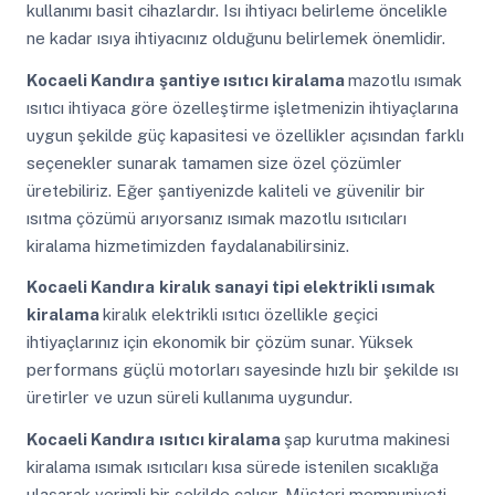
kullanımı basit cihazlardır. Isı ihtiyacı belirleme öncelikle
ne kadar ısıya ihtiyacınız olduğunu belirlemek önemlidir.
Kocaeli Kandıra
şantiye ısıtıcı kiralama
mazotlu ısımak
ısıtıcı ihtiyaca göre özelleştirme işletmenizin ihtiyaçlarına
uygun şekilde güç kapasitesi ve özellikler açısından farklı
seçenekler sunarak tamamen size özel çözümler
üretebiliriz. Eğer şantiyenizde kaliteli ve güvenilir bir
ısıtma çözümü arıyorsanız ısımak mazotlu ısıtıcıları
kiralama hizmetimizden faydalanabilirsiniz.
Kocaeli Kandıra
kiralık sanayi tipi elektrikli ısımak
kiralama
kiralık elektrikli ısıtıcı özellikle geçici
ihtiyaçlarınız için ekonomik bir çözüm sunar. Yüksek
performans güçlü motorları sayesinde hızlı bir şekilde ısı
üretirler ve uzun süreli kullanıma uygundur.
Kocaeli Kandıra
ısıtıcı kiralama
şap kurutma makinesi
kiralama ısımak ısıtıcıları kısa sürede istenilen sıcaklığa
ulaşarak verimli bir şekilde çalışır. Müşteri memnuniyeti