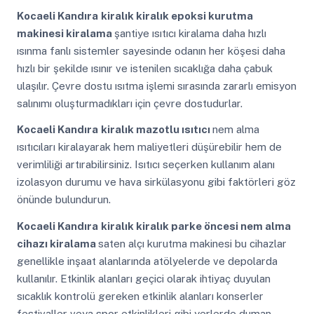
Kocaeli Kandıra
kiralık kiralık epoksi kurutma
makinesi kiralama
şantiye ısıtıcı kiralama daha hızlı
ısınma fanlı sistemler sayesinde odanın her köşesi daha
hızlı bir şekilde ısınır ve istenilen sıcaklığa daha çabuk
ulaşılır. Çevre dostu ısıtma işlemi sırasında zararlı emisyon
salınımı oluşturmadıkları için çevre dostudurlar.
Kocaeli Kandıra
kiralık mazotlu ısıtıcı
nem alma
ısıtıcıları kiralayarak hem maliyetleri düşürebilir hem de
verimliliği artırabilirsiniz. Isıtıcı seçerken kullanım alanı
izolasyon durumu ve hava sirkülasyonu gibi faktörleri göz
önünde bulundurun.
Kocaeli Kandıra
kiralık kiralık parke öncesi nem alma
cihazı kiralama
saten alçı kurutma makinesi bu cihazlar
genellikle inşaat alanlarında atölyelerde ve depolarda
kullanılır. Etkinlik alanları geçici olarak ihtiyaç duyulan
sıcaklık kontrolü gereken etkinlik alanları konserler
festivaller veya spor etkinlikleri gibi yerlerde duman