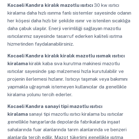
Kocaeli Kandıra
kiralık mazotlu ısıtıcı
30 kw ısıtıcı
kiralama daha hızlı ısınma fanlı sistemler sayesinde odanın
her köşesi daha hızlı bir şekilde ısınır ve istenilen sıcaklığa
daha çabuk ulaşılır. Enerji verimliliği sağlayan mazotlu
ısıtıcılarımız sayesinde tasarruf ederken kaliteli ısıtma
hizmetinden faydalanabilirsiniz.
Kocaeli Kandıra
kiralık kiralık mazotlu ısımak ısıtıcı
kiralama
kiralık kaba sıva kurutma makinesi mazotlu
ısıtıcılar sayesinde şap malzemesi hızla kurutulabilir ve
projenin ilerlemesi hızlanır. Isıtıcıyı taşımak veya bakımını
yapmakla uğraşmak istemeyen kullanıcılar da genellikle
kiralama yolunu tercih ederler.
Kocaeli Kandıra
sanayi tipi mazotlu ısıtıcı
kiralama
sanayi tipi mazotlu ısıtıcı kiralama bu ısıtıcılar
genellikle hangarlarda depolarda fabrikalarda inşaat
sahalarında fuar alanlarında tarım alanlarında ve benzeri
alanlarda tercih edilir. Mazot tüketimi genellikle ısıtma