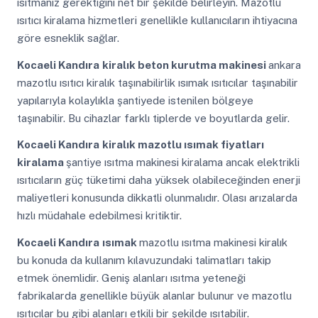
ısıtmanız gerektiğini net bir şekilde belirleyin. Mazotlu
ısıtıcı kiralama hizmetleri genellikle kullanıcıların ihtiyacına
göre esneklik sağlar.
Kocaeli Kandıra
kiralık beton kurutma makinesi
ankara
mazotlu ısıtıcı kiralık taşınabilirlik ısımak ısıtıcılar taşınabilir
yapılarıyla kolaylıkla şantiyede istenilen bölgeye
taşınabilir. Bu cihazlar farklı tiplerde ve boyutlarda gelir.
Kocaeli Kandıra
kiralık mazotlu ısımak fiyatları
kiralama
şantiye ısıtma makinesi kiralama ancak elektrikli
ısıtıcıların güç tüketimi daha yüksek olabileceğinden enerji
maliyetleri konusunda dikkatli olunmalıdır. Olası arızalarda
hızlı müdahale edebilmesi kritiktir.
Kocaeli Kandıra
ısımak
mazotlu ısıtma makinesi kiralık
bu konuda da kullanım kılavuzundaki talimatları takip
etmek önemlidir. Geniş alanları ısıtma yeteneği
fabrikalarda genellikle büyük alanlar bulunur ve mazotlu
ısıtıcılar bu gibi alanları etkili bir şekilde ısıtabilir.