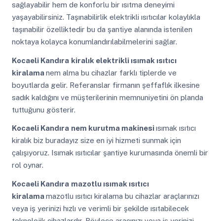
sağlayabilir hem de konforlu bir ısıtma deneyimi
yaşayabilirsiniz. Taşınabilirlik elektrikli ısıtıcılar kolaylıkla
taşınabilir özelliktedir bu da şantiye alanında istenilen
noktaya kolayca konumlandırılabilmelerini sağlar.
Kocaeli Kandıra
kiralık elektrikli ısımak ısıtıcı
kiralama
nem alma bu cihazlar farklı tiplerde ve
boyutlarda gelir. Referanslar firmanın şeffaflık ilkesine
sadık kaldığını ve müşterilerinin memnuniyetini ön planda
tuttuğunu gösterir.
Kocaeli Kandıra
nem kurutma makinesi
ısımak ısıtıcı
kiralık biz buradayız size en iyi hizmeti sunmak için
çalışıyoruz. Isımak ısıtıcılar şantiye kurumasında önemli bir
rol oynar.
Kocaeli Kandıra
mazotlu ısımak ısıtıcı
kiralama
mazotlu ısıtıcı kiralama bu cihazlar araçlarınızı
veya iş yerinizi hızlı ve verimli bir şekilde ısıtabilecek
teknolojik cihazlardır. Böylece aracınızı veya iş yerinizi