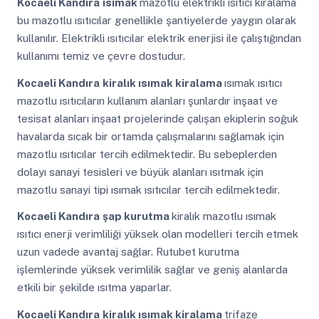
Kocaeli Kandıra
ısımak
mazotlu elektrikli ısıtıcı kiralama
bu mazotlu ısıtıcılar genellikle şantiyelerde yaygın olarak
kullanılır. Elektrikli ısıtıcılar elektrik enerjisi ile çalıştığından
kullanımı temiz ve çevre dostudur.
Kocaeli Kandıra
kiralık ısımak kiralama
ısımak ısıtıcı
mazotlu ısıtıcıların kullanım alanları şunlardır inşaat ve
tesisat alanları inşaat projelerinde çalışan ekiplerin soğuk
havalarda sıcak bir ortamda çalışmalarını sağlamak için
mazotlu ısıtıcılar tercih edilmektedir. Bu sebeplerden
dolayı sanayi tesisleri ve büyük alanları ısıtmak için
mazotlu sanayi tipi ısımak ısıtıcılar tercih edilmektedir.
Kocaeli Kandıra
şap kurutma
kiralık mazotlu ısımak
ısıtıcı enerji verimliliği yüksek olan modelleri tercih etmek
uzun vadede avantaj sağlar. Rutubet kurutma
işlemlerinde yüksek verimlilik sağlar ve geniş alanlarda
etkili bir şekilde ısıtma yaparlar.
Kocaeli Kandıra
kiralık ısımak kiralama
trifaze