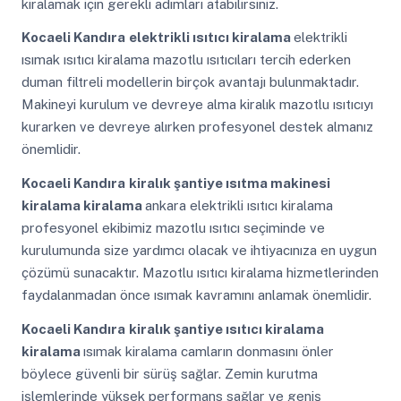
kiralamak için gerekli adımları atabilirsiniz.
Kocaeli Kandıra
elektrikli ısıtıcı kiralama
elektrikli
ısımak ısıtıcı kiralama mazotlu ısıtıcıları tercih ederken
duman filtreli modellerin birçok avantajı bulunmaktadır.
Makineyi kurulum ve devreye alma kiralık mazotlu ısıtıcıyı
kurarken ve devreye alırken profesyonel destek almanız
önemlidir.
Kocaeli Kandıra
kiralık şantiye ısıtma makinesi
kiralama kiralama
ankara elektrikli ısıtıcı kiralama
profesyonel ekibimiz mazotlu ısıtıcı seçiminde ve
kurulumunda size yardımcı olacak ve ihtiyacınıza en uygun
çözümü sunacaktır. Mazotlu ısıtıcı kiralama hizmetlerinden
faydalanmadan önce ısımak kavramını anlamak önemlidir.
Kocaeli Kandıra
kiralık şantiye ısıtıcı kiralama
kiralama
ısımak kiralama camların donmasını önler
böylece güvenli bir sürüş sağlar. Zemin kurutma
işlemlerinde yüksek performans sağlar ve geniş