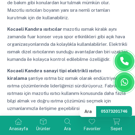
de bakım gibi konulardan kurtulmak mümkün olur.
Mazotlu ısıtıcıları boyanın yanı sıra nemli ortamları
kurutmak için de kullanabiliriz.
Kocaeli Kandıra
ısıtıcılar
mazotlu ısımak kiralık aynı
zamanda fuar konser veya spor etkinlikleri gibi açık hava
organizasyonlarında da kolaylıkla kullanılabilirler. Elektrikli
ısımak dizel ısıtıcılarının sunduğu avantajlardan biri uzaktan
kumanda ile kolayca kontrol edilebilme özelliğidir.
Kocaeli Kandıra
sanayi tipi elektrikli ısıtıcı
kiralama
şantiye ısıtma biz ısımak olarak endüstriyel
ısıtma çözümlerinde liderliğimizi sürdürüyoruz. Fabrika
ısıtması için mazotlu ısıtıcı kullanımı konusunda daha fazla
bilgi almak ve doğru ısıtma çözümünü seçmek için
uzmanlarımızla iletişime geçebilirsiniz.
Ara
05373201746
Kocaeli Kandıra
ısımak kiralık
mazotlu ısımak kiralık
alev koruması aşırı ısınma emniyeti gibi güvenlik
Anasayfa
Ürünler
Ara
Favoriler
Sepet
özelliklerine sahip olan cihazlar tercih etmek can ve mal