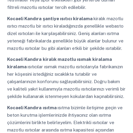
filtreli mazotlu ısıtıcılar tercih edilebilir.
Kocaeli Kandıra
şantiye ısıtıcı kiralama
kiralık mazotlu
ısıtıcı mazotlu bir ısıtıcı kiraladığınızda genellikle webasto
dizel ısıtıcıları ile karşılaşabilirsiniz. Geniş alanları ısıtma
yeteneği fabrikalarda genellikle büyük alanlar bulunur ve
mazotlu ısıtıcılar bu gibi alanları etkili bir şekilde ısıtabilir.
Kocaeli Kandıra
kiralık mazotlu ısımak kiralama
kiralama
ısıtıcılar ısımak mazotlu ısıtıcılarıyla fabrikanızın
her köşesini istediğiniz sıcaklıkta tutabilir ve
çalışanlarınızın konforunu sağlayabilirsiniz. Doğru bakım
ve kaliteli yakıt kullanımıyla mazotlu ısıtıcılarınızı verimli bir
şekilde kullanarak istenmeyen kokulardan kaçınabilirsiniz.
Kocaeli Kandıra
ısıtma
ısıtma bizimle iletişime geçin ve
beton kurutma işlemlerinizde ihtiyacınız olan ısıtma
çözümlerini birlikte belirleyelim. Elektrikli ısıtıcılar ve
mazotlu ısıtıcılar arasında ısıtma kapasitesi açısından