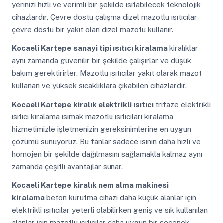
yerinizi hızlı ve verimli bir şekilde ısıtabilecek teknolojik
cihazlardır. Çevre dostu çalışma dizel mazotlu ısıtıcılar
çevre dostu bir yakıt olan dizel mazotu kullanır.
Kocaeli Kartepe
sanayi tipi ısıtıcı kiralama
kiralıklar
aynı zamanda güvenilir bir şekilde çalışırlar ve düşük
bakım gerektirirler. Mazotlu ısıtıcılar yakıt olarak mazot
kullanan ve yüksek sıcaklıklara çıkabilen cihazlardır.
Kocaeli Kartepe
kiralık elektrikli ısıtıcı
trifaze elektrikli
ısıtıcı kiralama ısımak mazotlu ısıtıcıları kiralama
hizmetimizle işletmenizin gereksinimlerine en uygun
çözümü sunuyoruz. Bu fanlar sadece ısının daha hızlı ve
homojen bir şekilde dağılmasını sağlamakla kalmaz aynı
zamanda çeşitli avantajlar sunar.
Kocaeli Kartepe
kiralık nem alma makinesi
kiralama
beton kurutma cihazı daha küçük alanlar için
elektrikli ısıtıcılar yeterli olabilirken geniş ve sık kullanılan
alanlar için mazotlu ısıtıcılar daha uygun bir seçenek