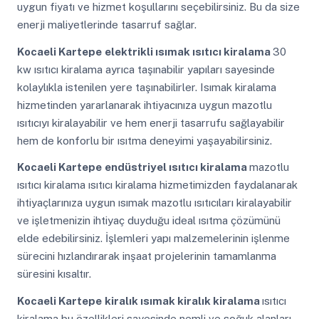
uygun fiyatı ve hizmet koşullarını seçebilirsiniz. Bu da size
enerji maliyetlerinde tasarruf sağlar.
Kocaeli Kartepe
elektrikli ısımak ısıtıcı kiralama
30
kw ısıtıcı kiralama ayrıca taşınabilir yapıları sayesinde
kolaylıkla istenilen yere taşınabilirler. Isımak kiralama
hizmetinden yararlanarak ihtiyacınıza uygun mazotlu
ısıtıcıyı kiralayabilir ve hem enerji tasarrufu sağlayabilir
hem de konforlu bir ısıtma deneyimi yaşayabilirsiniz.
Kocaeli Kartepe
endüstriyel ısıtıcı kiralama
mazotlu
ısıtıcı kiralama ısıtıcı kiralama hizmetimizden faydalanarak
ihtiyaçlarınıza uygun ısımak mazotlu ısıtıcıları kiralayabilir
ve işletmenizin ihtiyaç duyduğu ideal ısıtma çözümünü
elde edebilirsiniz. İşlemleri yapı malzemelerinin işlenme
sürecini hızlandırarak inşaat projelerinin tamamlanma
süresini kısaltır.
Kocaeli Kartepe
kiralık ısımak kiralık kiralama
ısıtıcı
kiralama bu özellikleri sayesinde nemli ve soğuk alanları