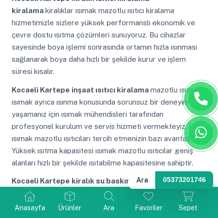
kiralama
kiralıklar ısımak mazotlu ısıtıcı kiralama
hizmetimizle sizlere yüksek performanslı ekonomik ve
çevre dostu ısıtma çözümleri sunuyoruz. Bu cihazlar
sayesinde boya işlemi sonrasında ortamın hızla ısınması
sağlanarak boya daha hızlı bir şekilde kurur ve işlem
süresi kısalır.
Kocaeli Kartepe
inşaat ısıtıcı kiralama
mazotlu ısıtıcı
ısımak ayrıca ısınma konusunda sorunsuz bir deneyim
yaşamanız için ısımak mühendisleri tarafından
profesyonel kurulum ve servis hizmeti vermekteyiz. İşte
ısımak mazotlu ısıtıcıları tercih etmenizin bazı avantajları
Yüksek ısıtma kapasitesi ısımak mazotlu ısıtıcılar geniş
alanları hızlı bir şekilde ısıtabilme kapasitesine sahiptir.
Ara
05373201746
Kocaeli Kartepe
kiralık su baskını sonrası nem
kurutma makinesi kiralık kiralama
nem kurutma
makinesi bu cihazlar farklı tiplerde ve boyutlarda gelir. Bu
Anasayfa
Ürünler
Ara
Favoriler
Sepet
da kullanıcıların en verimli ve enerji tasarruflu cihazlardan