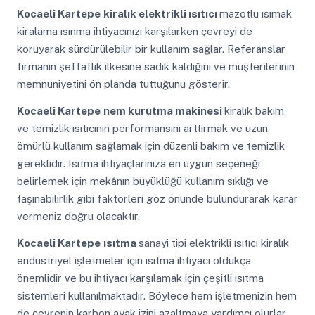
Kocaeli Kartepe
kiralık elektrikli ısıtıcı
mazotlu ısımak
kiralama ısınma ihtiyacınızı karşılarken çevreyi de
koruyarak sürdürülebilir bir kullanım sağlar. Referanslar
firmanın şeffaflık ilkesine sadık kaldığını ve müşterilerinin
memnuniyetini ön planda tuttuğunu gösterir.
Kocaeli Kartepe
nem kurutma makinesi
kiralık bakım
ve temizlik ısıtıcının performansını arttırmak ve uzun
ömürlü kullanım sağlamak için düzenli bakım ve temizlik
gereklidir. Isıtma ihtiyaçlarınıza en uygun seçeneği
belirlemek için mekânın büyüklüğü kullanım sıklığı ve
taşınabilirlik gibi faktörleri göz önünde bulundurarak karar
vermeniz doğru olacaktır.
Kocaeli Kartepe
ısıtma
sanayi tipi elektrikli ısıtıcı kiralık
endüstriyel işletmeler için ısıtma ihtiyacı oldukça
önemlidir ve bu ihtiyacı karşılamak için çeşitli ısıtma
sistemleri kullanılmaktadır. Böylece hem işletmenizin hem
de çevrenin karbon ayak izini azaltmaya yardımcı olurlar.