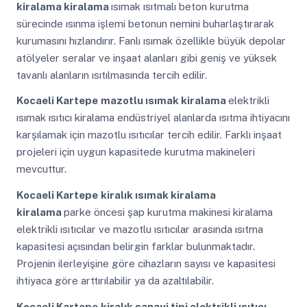
kiralama kiralama
ısımak ısıtmalı beton kurutma
sürecinde ısınma işlemi betonun nemini buharlaştırarak
kurumasını hızlandırır. Fanlı ısımak özellikle büyük depolar
atölyeler seralar ve inşaat alanları gibi geniş ve yüksek
tavanlı alanların ısıtılmasında tercih edilir.
Kocaeli Kartepe
mazotlu ısımak kiralama
elektrikli
ısımak ısıtıcı kiralama endüstriyel alanlarda ısıtma ihtiyacını
karşılamak için mazotlu ısıtıcılar tercih edilir. Farklı inşaat
projeleri için uygun kapasitede kurutma makineleri
mevcuttur.
Kocaeli Kartepe
kiralık ısımak kiralama
kiralama
parke öncesi şap kurutma makinesi kiralama
elektrikli ısıtıcılar ve mazotlu ısıtıcılar arasında ısıtma
kapasitesi açısından belirgin farklar bulunmaktadır.
Projenin ilerleyişine göre cihazların sayısı ve kapasitesi
ihtiyaca göre arttırılabilir ya da azaltılabilir.
Kocaeli Kartepe
kiralık sanayi tipi elektrikli ısıtıcı