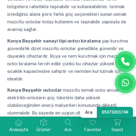
bölgelere rahatlıkla taşınabilir ve kullanılabilirler. Isıtmak
istediğiniz alana göre farklı güç seçenekleri sunan ısımak
mazotlu ısıtıcılar kolay kullanımı ve taşınabilir yapısıyla da
avantaj sağlar.
Konya Beyşehir
sanayi tipi ısıtıcı kiralama
şap kurutma
güvenilirlik dizel mazotlu ısıtıcılar genellikle güvenilir ve
dayanıklı cihazlardır. Boya ve nem kurutmak için mazotlu
ısıtıcı kiralama tercih edilir çünkü bu cihazlar yüksek
sıcaklık kapasitesine sahiptir ve nemden kurtulmak için
idealdir.
Konya Beyşehir
ısıtıcılar
mazotlu ısımak ısıtıcı ancak
elektrikli ısıtıcıların güç tüketimi daha yüksek
olabileceğinden enerji maliyetleri konusunda dikkatli
Ara
05373201746
olunmalıdır. Bu sayede en uygun cihaz seçimi yapılabilir.
Konya Beyşehir
kiralık
ankara sanayi tipi ısıtıcı kiralama
Anasayfa
Ürünler
Ara
Favoriler
Sepet
ısıtma ihtiyacınıza uygun mazotlu ısıtıcı seçenekleri