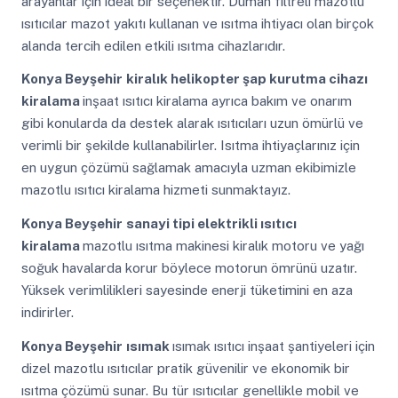
arayanlar için ideal bir seçenektir. Duman filtreli mazotlu
ısıtıcılar mazot yakıtı kullanan ve ısıtma ihtiyacı olan birçok
alanda tercih edilen etkili ısıtma cihazlarıdır.
Konya Beyşehir
kiralık helikopter şap kurutma cihazı
kiralama
inşaat ısıtıcı kiralama ayrıca bakım ve onarım
gibi konularda da destek alarak ısıtıcıları uzun ömürlü ve
verimli bir şekilde kullanabilirler. Isıtma ihtiyaçlarınız için
en uygun çözümü sağlamak amacıyla uzman ekibimizle
mazotlu ısıtıcı kiralama hizmeti sunmaktayız.
Konya Beyşehir
sanayi tipi elektrikli ısıtıcı
kiralama
mazotlu ısıtma makinesi kiralık motoru ve yağı
soğuk havalarda korur böylece motorun ömrünü uzatır.
Yüksek verimlilikleri sayesinde enerji tüketimini en aza
indirirler.
Konya Beyşehir
ısımak
ısımak ısıtıcı inşaat şantiyeleri için
dizel mazotlu ısıtıcılar pratik güvenilir ve ekonomik bir
ısıtma çözümü sunar. Bu tür ısıtıcılar genellikle mobil ve