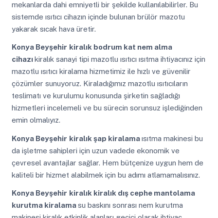
mekanlarda dahi emniyetli bir şekilde kullanılabilirler. Bu
sistemde ısıtıcı cihazın içinde bulunan brülör mazotu
yakarak sıcak hava üretir.
Konya Beyşehir
kiralık bodrum kat nem alma
cihazı
kiralık sanayi tipi mazotlu ısıtıcı ısıtma ihtiyacınız için
mazotlu ısıtıcı kiralama hizmetimiz ile hızlı ve güvenilir
çözümler sunuyoruz. Kiraladığımız mazotlu ısıtıcıların
teslimatı ve kurulumu konusunda şirketin sağladığı
hizmetleri incelemeli ve bu sürecin sorunsuz işlediğinden
emin olmalıyız.
Konya Beyşehir
kiralık şap kiralama
ısıtma makinesi bu
da işletme sahipleri için uzun vadede ekonomik ve
çevresel avantajlar sağlar. Hem bütçenize uygun hem de
kaliteli bir hizmet alabilmek için bu adımı atlamamalısınız.
Konya Beyşehir
kiralık kiralık dış cephe mantolama
kurutma kiralama
su baskını sonrası nem kurutma
makinesi kiralık etkinlik alanları geçici olarak ihtiyaç