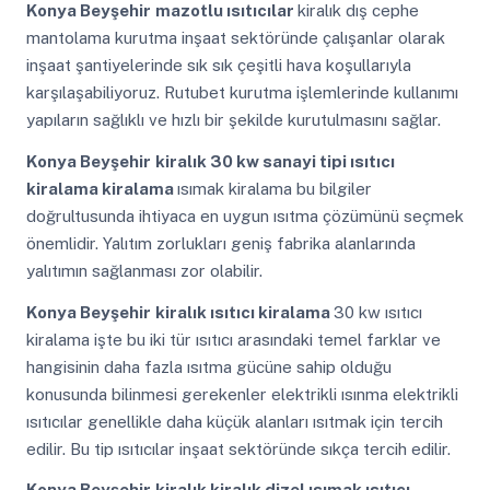
Konya Beyşehir
mazotlu ısıtıcılar
kiralık dış cephe
mantolama kurutma inşaat sektöründe çalışanlar olarak
inşaat şantiyelerinde sık sık çeşitli hava koşullarıyla
karşılaşabiliyoruz. Rutubet kurutma işlemlerinde kullanımı
yapıların sağlıklı ve hızlı bir şekilde kurutulmasını sağlar.
Konya Beyşehir
kiralık 30 kw sanayi tipi ısıtıcı
kiralama kiralama
ısımak kiralama bu bilgiler
doğrultusunda ihtiyaca en uygun ısıtma çözümünü seçmek
önemlidir. Yalıtım zorlukları geniş fabrika alanlarında
yalıtımın sağlanması zor olabilir.
Konya Beyşehir
kiralık ısıtıcı kiralama
30 kw ısıtıcı
kiralama işte bu iki tür ısıtıcı arasındaki temel farklar ve
hangisinin daha fazla ısıtma gücüne sahip olduğu
konusunda bilinmesi gerekenler elektrikli ısınma elektrikli
ısıtıcılar genellikle daha küçük alanları ısıtmak için tercih
edilir. Bu tip ısıtıcılar inşaat sektöründe sıkça tercih edilir.
Konya Beyşehir
kiralık kiralık dizel ısımak ısıtıcı