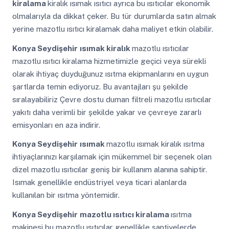
kiralama
kiralık ısımak ısıtıcı ayrıca bu ısıtıcılar ekonomik
olmalarıyla da dikkat çeker. Bu tür durumlarda satın almak
yerine mazotlu ısıtıcı kiralamak daha maliyet etkin olabilir.
Konya Seydişehir
ısımak kiralık
mazotlu ısıtıcılar
mazotlu ısıtıcı kiralama hizmetimizle geçici veya sürekli
olarak ihtiyaç duyduğunuz ısıtma ekipmanlarını en uygun
şartlarda temin ediyoruz. Bu avantajları şu şekilde
sıralayabiliriz Çevre dostu duman filtreli mazotlu ısıtıcılar
yakıtı daha verimli bir şekilde yakar ve çevreye zararlı
emisyonları en aza indirir.
Konya Seydişehir
ısımak
mazotlu ısımak kiralık ısıtma
ihtiyaçlarınızı karşılamak için mükemmel bir seçenek olan
dizel mazotlu ısıtıcılar geniş bir kullanım alanına sahiptir.
Isımak genellikle endüstriyel veya ticari alanlarda
kullanılan bir ısıtma yöntemidir.
Konya Seydişehir
mazotlu ısıtıcı kiralama
ısıtma
makinesi bu mazotlu ısıtıcılar genellikle şantiyelerde