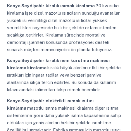
Konya Seydişehir
kiralık ısımak kiralama
30 kw ısıtıcı
kiralama işte dizel mazotlu ısıtıcıların sunduğu avantajlar
yüksek ısı verimliliği dizel mazotlu ısıtıcılar yüksek
verimlilikleri sayesinde hızlı bir şekilde ortamı istenilen
sıcaklığa getirirler. Kiralama sürecinde montaj ve
demontaj işlemleri konusunda profesyonel destek
sunarak müşteri memnuniyetini ön planda tutuyoruz.
Konya Seydişehir
kiralık nem kurutma makinesi
kiralama kiralama
kiralık büyük alanları etkili bir şekilde
ısıttıkları için inşaat tadilat veya benzeri şantiye
alanlarında sıkça tercih edilirler. Bu konuda da kullanım
kılavuzundaki talimatları takip etmek önemlidir.
Konya Seydişehir
elektrikli ısımak ısıtıcı
kiralama
mazotlu ısıtma makinesi kiralama diğer ısıtma
sistemlerine göre daha yüksek ısıtma kapasitesine sahip
oldukları için geniş alanları hızlı bir şekilde ısıtabilme
özelliği bulunmaktadır. Fabrika ısıtması için mazotlu ısıtıcı