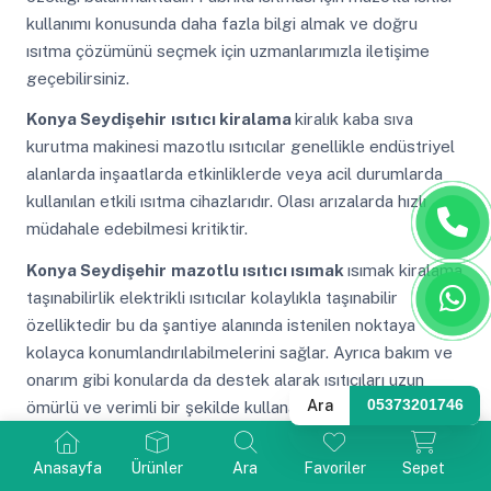
kullanımı konusunda daha fazla bilgi almak ve doğru
ısıtma çözümünü seçmek için uzmanlarımızla iletişime
geçebilirsiniz.
Konya Seydişehir
ısıtıcı kiralama
kiralık kaba sıva
kurutma makinesi mazotlu ısıtıcılar genellikle endüstriyel
alanlarda inşaatlarda etkinliklerde veya acil durumlarda
kullanılan etkili ısıtma cihazlarıdır. Olası arızalarda hızlı
müdahale edebilmesi kritiktir.
Konya Seydişehir
mazotlu ısıtıcı ısımak
ısımak kiralama
taşınabilirlik elektrikli ısıtıcılar kolaylıkla taşınabilir
özelliktedir bu da şantiye alanında istenilen noktaya
kolayca konumlandırılabilmelerini sağlar. Ayrıca bakım ve
onarım gibi konularda da destek alarak ısıtıcıları uzun
Ara
05373201746
ömürlü ve verimli bir şekilde kullanabilirler.
Konya Seydişehir
mazotlu ısımak ısıtıcı
Anasayfa
Ürünler
Ara
Favoriler
Sepet
kiralama
mazotlu ısıtıcı kiralama farklı güç seçenekleri