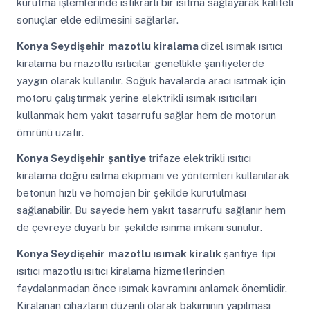
kurutma işlemlerinde istikrarlı bir ısıtma sağlayarak kaliteli
sonuçlar elde edilmesini sağlarlar.
Konya Seydişehir
mazotlu kiralama
dizel ısımak ısıtıcı
kiralama bu mazotlu ısıtıcılar genellikle şantiyelerde
yaygın olarak kullanılır. Soğuk havalarda aracı ısıtmak için
motoru çalıştırmak yerine elektrikli ısımak ısıtıcıları
kullanmak hem yakıt tasarrufu sağlar hem de motorun
ömrünü uzatır.
Konya Seydişehir
şantiye
trifaze elektrikli ısıtıcı
kiralama doğru ısıtma ekipmanı ve yöntemleri kullanılarak
betonun hızlı ve homojen bir şekilde kurutulması
sağlanabilir. Bu sayede hem yakıt tasarrufu sağlanır hem
de çevreye duyarlı bir şekilde ısınma imkanı sunulur.
Konya Seydişehir
mazotlu ısımak kiralık
şantiye tipi
ısıtıcı mazotlu ısıtıcı kiralama hizmetlerinden
faydalanmadan önce ısımak kavramını anlamak önemlidir.
Kiralanan cihazların düzenli olarak bakımının yapılması