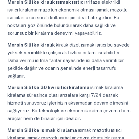
Mersin Silifke
kiralık ısımak ısıtıcı
trifaze elektrikli
ısıtıcı kiralama mazotun ekonomik olması ısımak mazotlu
ısıtıcıları uzun süreli kullanım için ideal hale getirir. Bu
noktaları göz önünde bulundurarak daha sağlıklı ve
sorunsuz bir kiralama deneyimi yaşayabiliriz.
Mersin Silifke
kiralık
kiralık dizel ısımak ısıtıcı bu sayede
yüksek verimlilikle çalışarak hızlıca ortamı ısıtabilirler.
Daha verimli ısıtma fanlar sayesinde ısı daha verimli bir
şekilde dağılır ve odanın genelinde enerji tasarrufu
sağlanır.
Mersin Silifke
30 kw ısıtıcı kiralama
ısımak kiralama
kiralama süresince olası arızalara karşı 7/24 destek
hizmeti sunuyoruz işlerinizin aksamadan devam etmesini
sağlıyoruz. Bu teknolojik ve ekonomik ısıtma çözümü hem
araçlar hem de binalar için idealdir.
Mersin Silifke
ısımak kiralama
ısımak mazotlu ısıtıcı
kiralama ısımak mazotlu ısıtıcılar çevre dostu bir ısıtma