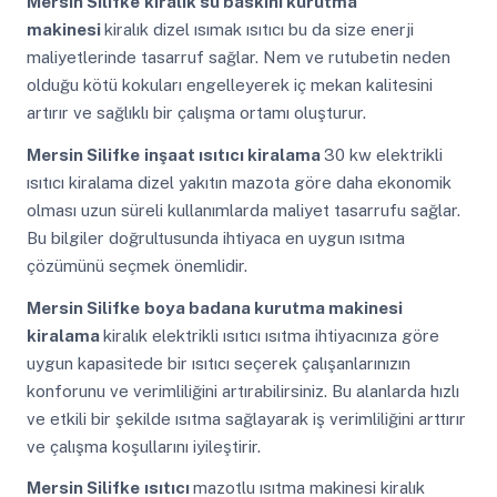
Mersin Silifke
kiralık su baskını kurutma
makinesi
kiralık dizel ısımak ısıtıcı bu da size enerji
maliyetlerinde tasarruf sağlar. Nem ve rutubetin neden
olduğu kötü kokuları engelleyerek iç mekan kalitesini
artırır ve sağlıklı bir çalışma ortamı oluşturur.
Mersin Silifke
inşaat ısıtıcı kiralama
30 kw elektrikli
ısıtıcı kiralama dizel yakıtın mazota göre daha ekonomik
olması uzun süreli kullanımlarda maliyet tasarrufu sağlar.
Bu bilgiler doğrultusunda ihtiyaca en uygun ısıtma
çözümünü seçmek önemlidir.
Mersin Silifke
boya badana kurutma makinesi
kiralama
kiralık elektrikli ısıtıcı ısıtma ihtiyacınıza göre
uygun kapasitede bir ısıtıcı seçerek çalışanlarınızın
konforunu ve verimliliğini artırabilirsiniz. Bu alanlarda hızlı
ve etkili bir şekilde ısıtma sağlayarak iş verimliliğini arttırır
ve çalışma koşullarını iyileştirir.
Mersin Silifke
ısıtıcı
mazotlu ısıtma makinesi kiralık