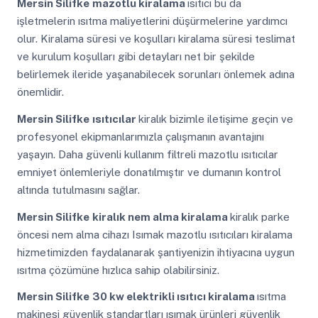
Mersin Silifke
mazotlu kiralama
ısıtıcı bu da
işletmelerin ısıtma maliyetlerini düşürmelerine yardımcı
olur. Kiralama süresi ve koşulları kiralama süresi teslimat
ve kurulum koşulları gibi detayları net bir şekilde
belirlemek ileride yaşanabilecek sorunları önlemek adına
önemlidir.
Mersin Silifke
ısıtıcılar
kiralık bizimle iletişime geçin ve
profesyonel ekipmanlarımızla çalışmanın avantajını
yaşayın. Daha güvenli kullanım filtreli mazotlu ısıtıcılar
emniyet önlemleriyle donatılmıştır ve dumanın kontrol
altında tutulmasını sağlar.
Mersin Silifke
kiralık nem alma kiralama
kiralık parke
öncesi nem alma cihazı Isımak mazotlu ısıtıcıları kiralama
hizmetimizden faydalanarak şantiyenizin ihtiyacına uygun
ısıtma çözümüne hızlıca sahip olabilirsiniz.
Mersin Silifke
30 kw elektrikli ısıtıcı kiralama
ısıtma
makinesi güvenlik standartları ısımak ürünleri güvenlik