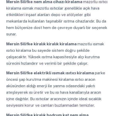
Mersin Silifke
nem alma cihazı kiralama
mazotlu ısıtıcı
kiralama ısımak mazotlu ısıtıcılar genellikle açık hava
etkinlikleri inşaat alanları depo ve atölyeler gibi
mekanlarda kullanılan taşınabilir ısıtma cihazlarıdır. Bu da
hem bütçenize dost hem de çevreye duyarlı bir seçenek
sunar.
Mersin Silifke
kiralık kiralık kiralama
mazotlu ısımak
ısıtıcı kiralama bu sayede sistem doğru şekilde
çalışacaktır. Yüksek ısıtma kapasitesiyle alçı kurutma
sürecini hızlandırır ve verimli bir şekilde çalışır.
Mersin Silifke
elektrikli ısımak ısıtıcı kiralama
parke
öncesi şap kurutma makinesi kiralama ısıtıcı aracın
aküsünden aldığı enerji ile yanma odasındaki yakıtı
ateşleyerek ısı üretir ve bu ısı hava kanallarıyla aracın
içine dağıtılır. Bu ısıtıcılar aracınızın içinde ideal sıcaklık
seviyesini korur ve camları buzlanmadan temizler.
Mersin Silifke
kiralık bodrum kat nem alma