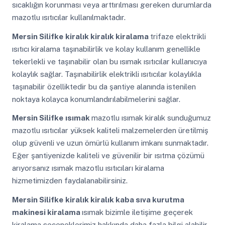
sıcaklığın korunması veya arttırılması gereken durumlarda
mazotlu ısıtıcılar kullanılmaktadır.
Mersin Silifke
kiralık kiralık kiralama
trifaze elektrikli
ısıtıcı kiralama taşınabilirlik ve kolay kullanım genellikle
tekerlekli ve taşınabilir olan bu ısımak ısıtıcılar kullanıcıya
kolaylık sağlar. Taşınabilirlik elektrikli ısıtıcılar kolaylıkla
taşınabilir özelliktedir bu da şantiye alanında istenilen
noktaya kolayca konumlandırılabilmelerini sağlar.
Mersin Silifke
ısımak
mazotlu ısımak kiralık sunduğumuz
mazotlu ısıtıcılar yüksek kaliteli malzemelerden üretilmiş
olup güvenli ve uzun ömürlü kullanım imkanı sunmaktadır.
Eğer şantiyenizde kaliteli ve güvenilir bir ısıtma çözümü
arıyorsanız ısımak mazotlu ısıtıcıları kiralama
hizmetimizden faydalanabilirsiniz.
Mersin Silifke
kiralık kiralık kaba sıva kurutma
makinesi kiralama
ısımak bizimle iletişime geçerek
kiralama seçeneklerimiz hakkında daha fazla bilgi alabilir