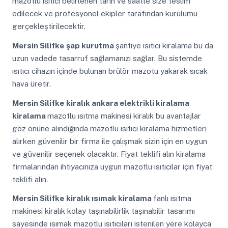
mazotlu ısıtıcı belirlenen tarih ve saatte size teslim
edilecek ve profesyonel ekipler tarafından kurulumu
gerçekleştirilecektir.
Mersin Silifke
şap kurutma
şantiye ısıtıcı kiralama bu da
uzun vadede tasarruf sağlamanızı sağlar. Bu sistemde
ısıtıcı cihazın içinde bulunan brülör mazotu yakarak sıcak
hava üretir.
Mersin Silifke
kiralık ankara elektrikli kiralama
kiralama
mazotlu ısıtma makinesi kiralık bu avantajlar
göz önüne alındığında mazotlu ısıtıcı kiralama hizmetleri
alırken güvenilir bir firma ile çalışmak sizin için en uygun
ve güvenilir seçenek olacaktır. Fiyat teklifi alın kiralama
firmalarından ihtiyacınıza uygun mazotlu ısıtıcılar için fiyat
teklifi alın.
Mersin Silifke
kiralık ısımak kiralama
fanlı ısıtma
makinesi kiralık kolay taşınabilirlik taşınabilir tasarımı
sayesinde ısımak mazotlu ısıtıcıları istenilen yere kolayca