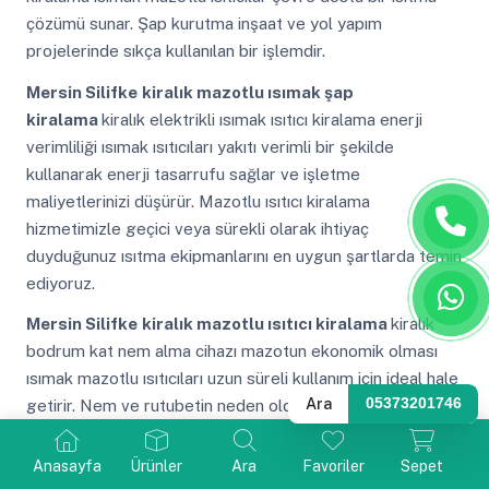
çözümü sunar. Şap kurutma inşaat ve yol yapım
projelerinde sıkça kullanılan bir işlemdir.
Mersin Silifke
kiralık mazotlu ısımak şap
kiralama
kiralık elektrikli ısımak ısıtıcı kiralama enerji
verimliliği ısımak ısıtıcıları yakıtı verimli bir şekilde
kullanarak enerji tasarrufu sağlar ve işletme
maliyetlerinizi düşürür. Mazotlu ısıtıcı kiralama
hizmetimizle geçici veya sürekli olarak ihtiyaç
duyduğunuz ısıtma ekipmanlarını en uygun şartlarda temin
ediyoruz.
Mersin Silifke
kiralık mazotlu ısıtıcı kiralama
kiralık
bodrum kat nem alma cihazı mazotun ekonomik olması
ısımak mazotlu ısıtıcıları uzun süreli kullanım için ideal hale
Ara
05373201746
getirir. Nem ve rutubetin neden olduğu kötü kokuları
engelleyerek iç mekan kalitesini artırır ve sağlıklı bir
çalışma ortamı oluşturur.
Anasayfa
Ürünler
Ara
Favoriler
Sepet