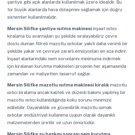
şantiye gibi açık alanlarda kullanılmak üzere idealdir. Bu
tür büyük alanlarda hava dolaşımını sağlamak için doğru
sistemler kullanılmalıdır.
Mersin Silifke
şantiye ısıtma makinesi
inşaat ısıtıcı
kiralama bu avantajları şu şekilde sıralayabiliriz çevre
dostu duman filtreli mazotlu ısıtıcılar yakıtı daha verimli bir
şekilde yakar ve çevreye zararlı emisyonları en aza indirir.
İnşaat alanlarındaki nem sorunlarını minimuma indirmek
için kiralanan kurutma makineleri projenin her aşamasında
zamandan ve maliyetten tasarruf sağlar.
Mersin Silifke
mazotlu ısıtma makinesi kiralık
mazotlu
ısıtıcı kiralama ancak kaliteli ve düzenli bakımı yapılmış bir
mazotlu ısıtıcı kullanıldığında koku sorunu minimize
edilebilir. Dayanıklılık ve güvenilirlik mazotlu ısımak
ısıtıcılar endüstriyel kullanıma uygun olarak dayanıklı
malzemelerden üretilir ve uzun ömürlüdür.
Mersin Silifke
su baskını sonrası nem kurutma