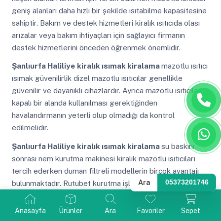
geniş alanları daha hızlı bir şekilde ısıtabilme kapasitesine
sahiptir. Bakım ve destek hizmetleri kiralık ısıtıcıda olası
arızalar veya bakım ihtiyaçları için sağlayıcı firmanın
destek hizmetlerini önceden öğrenmek önemlidir.
Şanlıurfa Haliliye
kiralık ısımak kiralama
mazotlu ısıtıcı
ısımak güvenilirlik dizel mazotlu ısıtıcılar genellikle
güvenilir ve dayanıklı cihazlardır. Ayrıca mazotlu ısıtıcıların
kapalı bir alanda kullanılması gerektiğinden
havalandırmanın yeterli olup olmadığı da kontrol
edilmelidir.
Şanlıurfa Haliliye
kiralık ısımak kiralama
su baskını
sonrası nem kurutma makinesi kiralık mazotlu ısıtıcıları
tercih ederken duman filtreli modellerin birçok avantajı
Ara
05373201746
bulunmaktadır. Rutubet kurutma işlemlerinde yüksek
verimlilik sağlar ve geniş alanlarda etkili bir şekilde ısıtma
yaparlar.
Anasayfa
Ürünler
Ara
Favoriler
Sepet