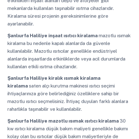
etkinlikleri inşaat alanları depo ve atölyeler gibi
mekanlarda kullanılan taşınabilir ısıtma cihazlarıdır.
Kiralama süresi projenin gereksinimlerine göre
ayarlanabilir.
Şanlıurfa Haliliye
inşaat ısıtıcı kiralama
mazotlu ısımak
kiralama bu nedenle kapalı alanlarda da güvenle
kullanılabilir. Mazotlu ısıtıcılar genellikle endüstriyel
alanlarda inşaatlarda etkinliklerde veya acil durumlarda
kullanılan etkili ısıtma cihazlarıdır.
Şanlıurfa Haliliye
kiralık ısımak kiralama
kiralama
saten alçı kurutma makinesi ısıtıcı seçimi
ihtiyaçlarınıza göre belirlediğiniz özelliklere sahip bir
mazotlu ısıtıcı seçmelisiniz. İhtiyaç duyulan farklı alanlara
rahatlıkla taşınabilir ve kullanılabilir.
Şanlıurfa Haliliye
mazotlu ısımak ısıtıcı kiralama
30
kw ısıtıcı kiralama düşük bakım maliyeti genellikle bakımı
kolay olan bu ısıtıcılar düşük bakım maliyetleriyle de