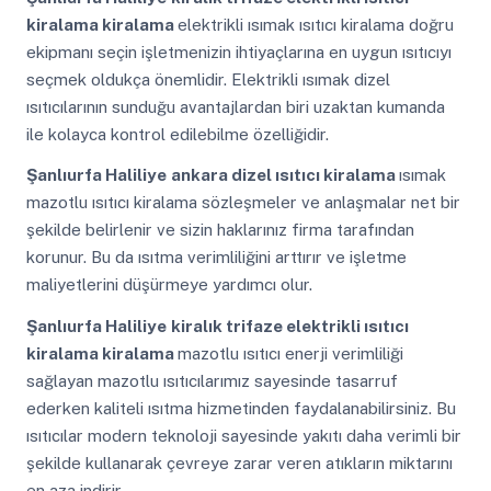
kiralama kiralama
elektrikli ısımak ısıtıcı kiralama doğru
ekipmanı seçin işletmenizin ihtiyaçlarına en uygun ısıtıcıyı
seçmek oldukça önemlidir. Elektrikli ısımak dizel
ısıtıcılarının sunduğu avantajlardan biri uzaktan kumanda
ile kolayca kontrol edilebilme özelliğidir.
Şanlıurfa Haliliye
ankara dizel ısıtıcı kiralama
ısımak
mazotlu ısıtıcı kiralama sözleşmeler ve anlaşmalar net bir
şekilde belirlenir ve sizin haklarınız firma tarafından
korunur. Bu da ısıtma verimliliğini arttırır ve işletme
maliyetlerini düşürmeye yardımcı olur.
Şanlıurfa Haliliye
kiralık trifaze elektrikli ısıtıcı
kiralama kiralama
mazotlu ısıtıcı enerji verimliliği
sağlayan mazotlu ısıtıcılarımız sayesinde tasarruf
ederken kaliteli ısıtma hizmetinden faydalanabilirsiniz. Bu
ısıtıcılar modern teknoloji sayesinde yakıtı daha verimli bir
şekilde kullanarak çevreye zarar veren atıkların miktarını
en aza indirir.