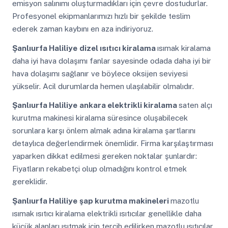
emisyon salınımı oluşturmadıkları için çevre dostudurlar.
Profesyonel ekipmanlarımızı hızlı bir şekilde teslim
ederek zaman kaybını en aza indiriyoruz.
Şanlıurfa Haliliye
dizel ısıtıcı kiralama
ısımak kiralama
daha iyi hava dolaşımı fanlar sayesinde odada daha iyi bir
hava dolaşımı sağlanır ve böylece oksijen seviyesi
yükselir. Acil durumlarda hemen ulaşılabilir olmalıdır.
Şanlıurfa Haliliye
ankara elektrikli kiralama
saten alçı
kurutma makinesi kiralama süresince oluşabilecek
sorunlara karşı önlem almak adına kiralama şartlarını
detaylıca değerlendirmek önemlidir. Firma karşılaştırması
yaparken dikkat edilmesi gereken noktalar şunlardır:
Fiyatların rekabetçi olup olmadığını kontrol etmek
gereklidir.
Şanlıurfa Haliliye
şap kurutma makineleri
mazotlu
ısımak ısıtıcı kiralama elektrikli ısıtıcılar genellikle daha
küçük alanları ısıtmak için tercih edilirken mazotlu ısıtıcılar