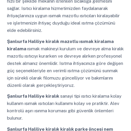
hızlı bir şekilde mekânın istenilen sıcaklığa gelmesini
sağlar. Isıtıcı kiralama hizmetimizden faydalanarak
ihtiyaçlarınıza uygun ısımak mazotlu ısıtıcıları kiralayabilir
ve işletmenizin ihtiyaç duyduğu ideal ısıtma çözümünü
elde edebilirsiniz.
Şanlıurfa Haliliye
kiralık mazotlu ısımak kiralama
kiralama
ısımak makineyi kurulum ve devreye alma kiralık
mazotlu ısıtıcıyı kurarken ve devreye alırken profesyonel
destek almanız önemlidir. Isıtma ihtiyacınıza göre değişen
güç seçenekleriyle en verimli ısıtma çözümünü sunmak
için sürekli olarak filomuzu güncelliyor ve bakımlarını
düzenli olarak gerçekleştiriyoruz.
Şanlıurfa Haliliye
kiralık
sanayi tipi ısıtıcı kiralama kolay
kullanım ısımak ısıtıcıları kullanımı kolay ve pratiktir. Alev
kontrolü aşırı ısınma koruması gibi güvenlik önlemleri
bulunur.
Şanlıurfa Haliliye
kiralık kiralık parke öncesi nem