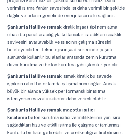
projenizi kesintisiz bir şekilde sürdürebilirsiniz. Daha
verimli ısıtma fanlar sayesinde ısı daha verimli bir şekilde
dağılır ve odanın genelinde enerji tasarrufu sağlanır.
Şanlıurfa Haliliye
ısımak
kiralık inşaat tipi nem alma
cihazı bu panel aracılığıyla kullanıcılar istedikleri sıcaklık
seviyesini ayarlayabilir ve ısıtıcının çalışma süresini
belirleyebilirler. Teknolojisi inşaat sürecinde çeşitli
alanlarda kullanılır bu alanlar arasında zemin kurutma
duvar kurutma ve beton kurutma gibi işlemler yer alır.
Şanlıurfa Haliliye
ısımak
ısımak kiralık bu sayede
işçilerin rahat bir ortamda çalışmalarını sağlar. Ancak
büyük bir alanda yüksek performanslı bir ısıtma
isteniyorsa mazotlu ısıtıcılar daha verimli olabilir.
Şanlıurfa Haliliye
ısımak mazotlu ısıtıcı
kiralama
beton kurutma ısıtıcı verimliliklerinin yanı sıra
sağladıkları hızlı ve etkili ısıtma ile çalışma ortamlarınızı
konforlu bir hale getirebilir ve üretkenliği artırabilirsiniz.