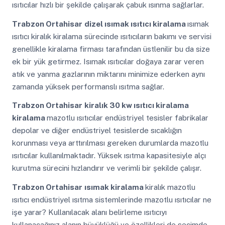
ısıtıcılar hızlı bir şekilde çalışarak çabuk ısınma sağlarlar.
Trabzon Ortahisar
dizel ısımak ısıtıcı kiralama
ısımak
ısıtıcı kiralık kiralama sürecinde ısıtıcıların bakımı ve servisi
genellikle kiralama firması tarafından üstlenilir bu da size
ek bir yük getirmez. Isımak ısıtıcılar doğaya zarar veren
atık ve yanma gazlarının miktarını minimize ederken aynı
zamanda yüksek performanslı ısıtma sağlar.
Trabzon Ortahisar
kiralık 30 kw ısıtıcı kiralama
kiralama
mazotlu ısıtıcılar endüstriyel tesisler fabrikalar
depolar ve diğer endüstriyel tesislerde sıcaklığın
korunması veya arttırılması gereken durumlarda mazotlu
ısıtıcılar kullanılmaktadır. Yüksek ısıtma kapasitesiyle alçı
kurutma sürecini hızlandırır ve verimli bir şekilde çalışır.
Trabzon Ortahisar
ısımak kiralama
kiralık mazotlu
ısıtıcı endüstriyel ısıtma sistemlerinde mazotlu ısıtıcılar ne
işe yarar? Kullanılacak alanı belirleme ısıtıcıyı
kullanacağınız alanın büyüklüğü ve özellikleri de seçimde