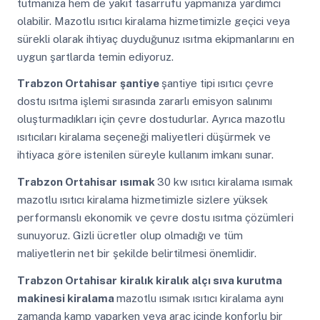
tutmanıza hem de yakıt tasarrufu yapmanıza yardımcı
olabilir. Mazotlu ısıtıcı kiralama hizmetimizle geçici veya
sürekli olarak ihtiyaç duyduğunuz ısıtma ekipmanlarını en
uygun şartlarda temin ediyoruz.
Trabzon Ortahisar
şantiye
şantiye tipi ısıtıcı çevre
dostu ısıtma işlemi sırasında zararlı emisyon salınımı
oluşturmadıkları için çevre dostudurlar. Ayrıca mazotlu
ısıtıcıları kiralama seçeneği maliyetleri düşürmek ve
ihtiyaca göre istenilen süreyle kullanım imkanı sunar.
Trabzon Ortahisar
ısımak
30 kw ısıtıcı kiralama ısımak
mazotlu ısıtıcı kiralama hizmetimizle sizlere yüksek
performanslı ekonomik ve çevre dostu ısıtma çözümleri
sunuyoruz. Gizli ücretler olup olmadığı ve tüm
maliyetlerin net bir şekilde belirtilmesi önemlidir.
Trabzon Ortahisar
kiralık kiralık alçı sıva kurutma
makinesi kiralama
mazotlu ısımak ısıtıcı kiralama aynı
zamanda kamp yaparken veya araç içinde konforlu bir