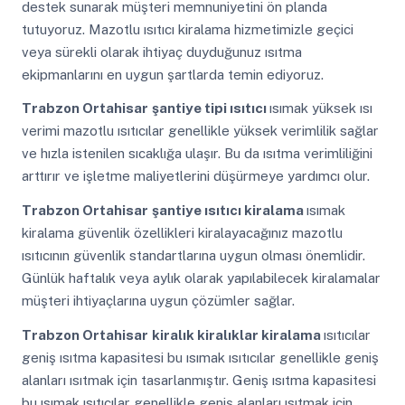
destek sunarak müşteri memnuniyetini ön planda
tutuyoruz. Mazotlu ısıtıcı kiralama hizmetimizle geçici
veya sürekli olarak ihtiyaç duyduğunuz ısıtma
ekipmanlarını en uygun şartlarda temin ediyoruz.
Trabzon Ortahisar
şantiye tipi ısıtıcı
ısımak yüksek ısı
verimi mazotlu ısıtıcılar genellikle yüksek verimlilik sağlar
ve hızla istenilen sıcaklığa ulaşır. Bu da ısıtma verimliliğini
arttırır ve işletme maliyetlerini düşürmeye yardımcı olur.
Trabzon Ortahisar
şantiye ısıtıcı kiralama
ısımak
kiralama güvenlik özellikleri kiralayacağınız mazotlu
ısıtıcının güvenlik standartlarına uygun olması önemlidir.
Günlük haftalık veya aylık olarak yapılabilecek kiralamalar
müşteri ihtiyaçlarına uygun çözümler sağlar.
Trabzon Ortahisar
kiralık kiralıklar kiralama
ısıtıcılar
geniş ısıtma kapasitesi bu ısımak ısıtıcılar genellikle geniş
alanları ısıtmak için tasarlanmıştır. Geniş ısıtma kapasitesi
bu ısımak ısıtıcılar genellikle geniş alanları ısıtmak için