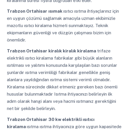
kiralanma süresi fiyata doğrudan etki eder.
Trabzon Ortahisar
ısımak
ısıtıcı ısıtma ihtiyaçlarınız için
en uygun çözümü sağlamak amacıyla uzman ekibimizle
mazotlu ısıtıcı kiralama hizmeti sunmaktayız. Teknik
ekipmanların güvenliği ve düzgün çalışması bizim için
önemlidir.
Trabzon Ortahisar
kiralık kiralık kiralama
trifaze
elektrikli ısıtıcı kiralama fabrikalar gibi büyük alanların
ısıtılması ve yalıtımı konusunda karşılaşılan bazı sorunlar
şunlardır ısıtma verimliliği fabrikalar genellikle geniş
alanlara yayıldığından ısıtma sistemi verimli olmalıdır.
Kiralama sürecinde dikkat etmeniz gereken bazı önemli
hususlar bulunmaktadır Isıtma ihtiyacınızı belirleyin ilk
adım olarak hangi alanı veya hacmi ısıtmanız gerektiğini
net bir şekilde belirleyin.
Trabzon Ortahisar
30 kw elektrikli ısıtıcı
kiralama
ısıtma ısıtma ihtiyacınıza göre uygun kapasitede