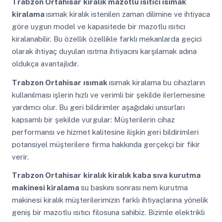
Trabzon Ortahisar
kiralık mazotlu ısıtıcı ısımak
kiralama
ısımak kiralık istenilen zaman dilimine ve ihtiyaca
göre uygun model ve kapasitede bir mazotlu ısıtıcı
kiralanabilir. Bu özellik özellikle farklı mekanlarda geçici
olarak ihtiyaç duyulan ısıtma ihtiyacını karşılamak adına
oldukça avantajlıdır.
Trabzon Ortahisar
ısımak
ısımak kiralama bu cihazların
kullanılması işlerin hızlı ve verimli bir şekilde ilerlemesine
yardımcı olur. Bu geri bildirimler aşağıdaki unsurları
kapsamlı bir şekilde vurgular: Müşterilerin cihaz
performansı ve hizmet kalitesine ilişkin geri bildirimleri
potansiyel müşterilere firma hakkında gerçekçi bir fikir
verir.
Trabzon Ortahisar
kiralık kiralık kaba sıva kurutma
makinesi kiralama
su baskını sonrası nem kurutma
makinesi kiralık müşterilerimizin farklı ihtiyaçlarına yönelik
geniş bir mazotlu ısıtıcı filosuna sahibiz. Bizimle elektrikli