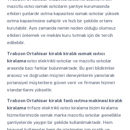
mazotlu ısıtıcı ısımak ısıtıcıların şantiye kurumasında
etkileri şunlardır ısıtma kapasitesi ısımak ısıtıcılar yüksek
ısıtma kapasitesine sahiptir ve hızlı bir şekilde ortamı
kurutabilir. Aynı zamanda nemin neden olduğu olumsuz
etkileri önlemek ve mekânı kuru tutmak için de tercih
edilebilir.
Trabzon Ortahisar
kiralık kiralık ısımak ısıtıcı
kiralama
ısıtıcı elektrikli ısıtıcılar ve mazotlu ısıtıcılar
arasında bazı farklar bulunmaktadır. Bu geri bildirimler
aracısız ve doğrudan müşteri deneyimlerini yansıtarak
potansiyel müşterilere güven verir ve firmanın hizmet
standartlarını yükseltir.
Trabzon Ortahisar
kiralık fanlı ısıtma makinesi kiralık
kiralama
trifaze elektrikli ısıtıcı kiralama bizim kiralama
hizmetlerimizde ısımak marka mazotlu ısıtıcılar genellikle
şantiyelerde yaygın bir şekilde kullanılmaktadır. Hem
bireysel kullanıcılar hem de işletmeler için pratik ve