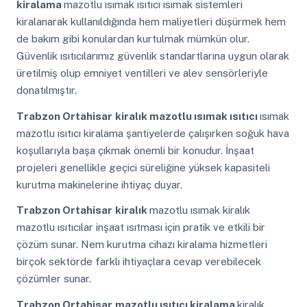
kiralama
mazotlu ısımak ısıtıcı ısımak sistemleri
kiralanarak kullanıldığında hem maliyetleri düşürmek hem
de bakım gibi konulardan kurtulmak mümkün olur.
Güvenlik ısıtıcılarımız güvenlik standartlarına uygun olarak
üretilmiş olup emniyet ventilleri ve alev sensörleriyle
donatılmıştır.
Trabzon Ortahisar
kiralık mazotlu ısımak ısıtıcı
ısımak
mazotlu ısıtıcı kiralama şantiyelerde çalışırken soğuk hava
koşullarıyla başa çıkmak önemli bir konudur. İnşaat
projeleri genellikle geçici süreliğine yüksek kapasiteli
kurutma makinelerine ihtiyaç duyar.
Trabzon Ortahisar
kiralık
mazotlu ısımak kiralık
mazotlu ısıtıcılar inşaat ısıtması için pratik ve etkili bir
çözüm sunar. Nem kurutma cihazı kiralama hizmetleri
birçok sektörde farklı ihtiyaçlara cevap verebilecek
çözümler sunar.
Trabzon Ortahisar
mazotlu ısıtıcı kiralama
kiralık