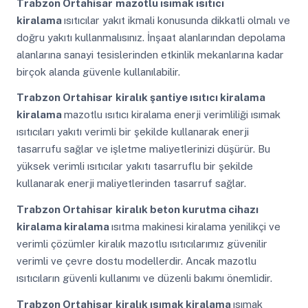
Trabzon Ortahisar
mazotlu ısımak ısıtıcı
kiralama
ısıtıcılar yakıt ikmali konusunda dikkatli olmalı ve
doğru yakıtı kullanmalısınız. İnşaat alanlarından depolama
alanlarına sanayi tesislerinden etkinlik mekanlarına kadar
birçok alanda güvenle kullanılabilir.
Trabzon Ortahisar
kiralık şantiye ısıtıcı kiralama
kiralama
mazotlu ısıtıcı kiralama enerji verimliliği ısımak
ısıtıcıları yakıtı verimli bir şekilde kullanarak enerji
tasarrufu sağlar ve işletme maliyetlerinizi düşürür. Bu
yüksek verimli ısıtıcılar yakıtı tasarruflu bir şekilde
kullanarak enerji maliyetlerinden tasarruf sağlar.
Trabzon Ortahisar
kiralık beton kurutma cihazı
kiralama kiralama
ısıtma makinesi kiralama yenilikçi ve
verimli çözümler kiralık mazotlu ısıtıcılarımız güvenilir
verimli ve çevre dostu modellerdir. Ancak mazotlu
ısıtıcıların güvenli kullanımı ve düzenli bakımı önemlidir.
Trabzon Ortahisar
kiralık ısımak kiralama
ısımak