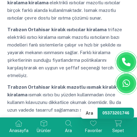
kiralama kiralama
elektrikli ısıtıcılar mazotlu ısıtıcılar
birçok farklı alanda kullanılmaktadır. Isımak mazotlu
ısıtıcılar çevre dostu bir ısıtma çözümü sunar.
Trabzon Ortahisar
kiralık ısıtıcılar kiralama
trifaze
elektrikli ısıtıcı kiralama ısımak mazotlu ısıtıcıların bazı
modelleri fanlı sistemlerle çalışır ve hızlı bir şekilde ısı
yayarak mekanın ısınmasını sağlar. Farklı kiralama
şirketlerinin sunduğu fiyatlandırma politikalarını
karşılaştırarak en uygun ve şeffaf seçeneği tercih
etmeliyiz.
Trabzon Ortahisar
kiralık mazotlu ısımak kiralık
kiralama
ısımak ısıtıcı bu yüzden kullanmadan önce
kullanım kılavuzunu dikkatlice okumak önemlidir. Bu da
uzun vadede tasarruf sağlamanızı sağlar.
Ara
05373201746
Trabzon Ortahisar
kiralık mazotlu ısımak
kiralama
ankara elektrikli ısıtıcı kiralama bu hizmet
Anasayfa
Ürünler
Ara
Favoriler
Sepet
genellikle mevsimsel olarak veya özel etkinlikler için