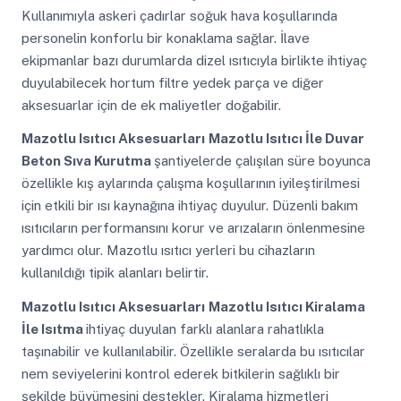
Kullanımıyla askeri çadırlar soğuk hava koşullarında
personelin konforlu bir konaklama sağlar. İlave
ekipmanlar bazı durumlarda dizel ısıtıcıyla birlikte ihtiyaç
duyulabilecek hortum filtre yedek parça ve diğer
aksesuarlar için de ek maliyetler doğabilir.
Mazotlu Isıtıcı Aksesuarları
Mazotlu Isıtıcı İle Duvar
Beton Sıva Kurutma
şantiyelerde çalışılan süre boyunca
özellikle kış aylarında çalışma koşullarının iyileştirilmesi
için etkili bir ısı kaynağına ihtiyaç duyulur. Düzenli bakım
ısıtıcıların performansını korur ve arızaların önlenmesine
yardımcı olur. Mazotlu ısıtıcı yerleri bu cihazların
kullanıldığı tipik alanları belirtir.
Mazotlu Isıtıcı Aksesuarları
Mazotlu Isıtıcı Kiralama
İle Isıtma
ihtiyaç duyulan farklı alanlara rahatlıkla
taşınabilir ve kullanılabilir. Özellikle seralarda bu ısıtıcılar
nem seviyelerini kontrol ederek bitkilerin sağlıklı bir
şekilde büyümesini destekler. Kiralama hizmetleri