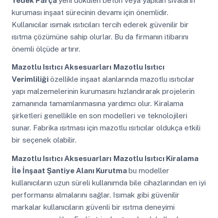
Yedek Parça
yeni dökülen beton veya yapılan sıvaların
kuruması inşaat sürecinin devamı için önemlidir.
Kullanıcılar ısımak ısıtıcıları tercih ederek güvenilir bir
ısıtma çözümüne sahip olurlar. Bu da firmanın itibarını
önemli ölçüde artırır.
Mazotlu Isıtıcı Aksesuarları
Mazotlu Isıtıcı
Verimliliği
özellikle inşaat alanlarında mazotlu ısıtıcılar
yapı malzemelerinin kurumasını hızlandırarak projelerin
zamanında tamamlanmasına yardımcı olur. Kiralama
şirketleri genellikle en son modelleri ve teknolojileri
sunar. Fabrika ısıtması için mazotlu ısıtıcılar oldukça etkili
bir seçenek olabilir.
Mazotlu Isıtıcı Aksesuarları
Mazotlu Isıtıcı Kiralama
İle İnşaat Şantiye Alanı Kurutma
bu modeller
kullanıcıların uzun süreli kullanımda bile cihazlarından en iyi
performansı almalarını sağlar. Isımak gibi güvenilir
markalar kullanıcıların güvenli bir ısıtma deneyimi