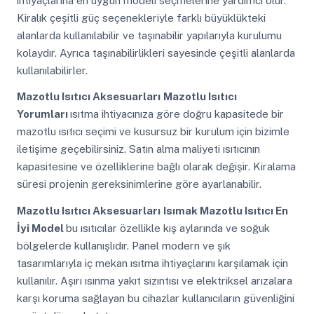
ihtiyaçlarına en uygun modeli seçmelerine yardımcı olur.
Kiralık çeşitli güç seçenekleriyle farklı büyüklükteki
alanlarda kullanılabilir ve taşınabilir yapılarıyla kurulumu
kolaydır. Ayrıca taşınabilirlikleri sayesinde çeşitli alanlarda
kullanılabilirler.
Mazotlu Isıtıcı Aksesuarları
Mazotlu Isıtıcı
Yorumları
ısıtma ihtiyacınıza göre doğru kapasitede bir
mazotlu ısıtıcı seçimi ve kusursuz bir kurulum için bizimle
iletişime geçebilirsiniz. Satın alma maliyeti ısıtıcının
kapasitesine ve özelliklerine bağlı olarak değişir. Kiralama
süresi projenin gereksinimlerine göre ayarlanabilir.
Mazotlu Isıtıcı Aksesuarları
Isımak Mazotlu Isıtıcı En
İyi Model
bu ısıtıcılar özellikle kış aylarında ve soğuk
bölgelerde kullanışlıdır. Panel modern ve şık
tasarımlarıyla iç mekan ısıtma ihtiyaçlarını karşılamak için
kullanılır. Aşırı ısınma yakıt sızıntısı ve elektriksel arızalara
karşı koruma sağlayan bu cihazlar kullanıcıların güvenliğini