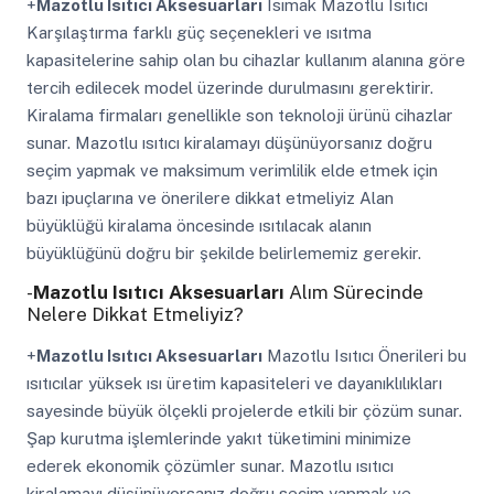
+
Mazotlu Isıtıcı Aksesuarları
Isımak Mazotlu Isıtıcı
Karşılaştırma farklı güç seçenekleri ve ısıtma
kapasitelerine sahip olan bu cihazlar kullanım alanına göre
tercih edilecek model üzerinde durulmasını gerektirir.
Kiralama firmaları genellikle son teknoloji ürünü cihazlar
sunar. Mazotlu ısıtıcı kiralamayı düşünüyorsanız doğru
seçim yapmak ve maksimum verimlilik elde etmek için
bazı ipuçlarına ve önerilere dikkat etmeliyiz Alan
büyüklüğü kiralama öncesinde ısıtılacak alanın
büyüklüğünü doğru bir şekilde belirlememiz gerekir.
-
Mazotlu Isıtıcı Aksesuarları
Alım Sürecinde
Nelere Dikkat Etmeliyiz?
+
Mazotlu Isıtıcı Aksesuarları
Mazotlu Isıtıcı Önerileri bu
ısıtıcılar yüksek ısı üretim kapasiteleri ve dayanıklılıkları
sayesinde büyük ölçekli projelerde etkili bir çözüm sunar.
Şap kurutma işlemlerinde yakıt tüketimini minimize
ederek ekonomik çözümler sunar. Mazotlu ısıtıcı
kiralamayı düşünüyorsanız doğru seçim yapmak ve