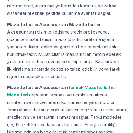
işletmelere yatırım maliyetlerinden kaçınma ve ısıtma
sistemlerini esnek şekilde kullanma avantajı sağlar.
Mazotlu Isıtıcı Aksesuarları
Mazotlu Isıtıcı
Aksesuarları
bizimle iletişime geçin profesyonel
çözümlerimizle tanışın! mazotlu ısıtıcı kiralama işlemi
yaparken dikkat edilmesi gereken bazı önemli noktalar
bulunmaktadır. Kullanıcılar ısımak ısıtıcıları tercih ederek
güvenilir bir ısıtma çözümüne sahip olurlar. Bazı şirketler
ilk kiralama sırasında depozito talep edebilir veya farklı
sigorta seçenekleri sunabilir.
Mazotlu Isıtıcı Aksesuarları
Isımak Mazotlu Isıtıcı
Modelleri
depoların ısınması ve nemin azaltılması
ürünlerin ve malzemelerin korunmasına yardımcı olur.
tarım alanı ısıtıcıları olarak kullanılan mazotlu ısıtıcılar tarım
arazilerinin ve seraların ısınmasını sağlar. Farklı modeller
çeşitli özellikler ve kapasiteler sunar. Enerji verimliliği
işletmelerin maliyetlerini düşürerek rekabet avantajı