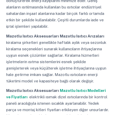
dönüştürerek enerji kayıplarını minimize eder. Geniş
alanların ısıtılmasında kullanılan bu ısıtıcılar endüstriyel
sahalardan inşaat alanlarına kadar birçok farklı ortamda
etkin bir şekilde kullanılabilir. Çeşitli durumlarda iade ve
iptal işlemleri yapılabilir.
Mazotlu Isıtıcı Aksesuarları
Mazotlu Isıtıcı Arızaları
kiralama şirketleri genellikle haftalık aylık veya sezonluk
kiralama seçenekleri sunarak kullanıcıların ihtiyaçlarına
uygun esnek çözümler sağlarlar. Kiralama hizmetleri
işletmelerin ısıtma sistemlerini esnek şekilde
genişleterek veya küçülterek işletme ihtiyaçlarına uygun
hale getirme imkanı sağlar. Mazotlu ısıtıcıların enerji
tüketimi model ve kapasiteye bağlı olarak değişir.
Mazotlu Isıtıcı Aksesuarları
Mazotlu Isıtıcı Modelleri
ve Fiyatları
elektrikli ısımak dizel ısıtıcılarında bir kontrol
paneli aracılığıyla istenen sıcaklık ayarlanabilir. Yedek
parça ve montaj kitleri fiyatları etkileyen diğer unsurlardır.