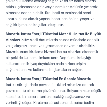
şekilde kullanma avantajı sağlar. Yetersiz bakım cihazın
etkisiz çalışmasına dolayısıyla nem kontrolünün yetersiz
olmasına neden olabilir. Rutubetli ortamlardaki nemi
kontrol altına alarak yapısal hasarların önüne geçer ve
sağlıklı iç mekan koşulları oluşturur.
Mazotlu Isıtıcı Enerji Tüketimi
Mazotlu Isıtıcı İle Büyük
Alanları Isıtma
acil durumlarda anında müdahale edebilir
ve iş akışınızı kesintiye uğratmadan devam ettirebiliriz.
Mazotlu ısıtıcı kiralama hizmeti ise bu cihazları ekonomik
bir şekilde kullanma imkanı tanır. Depolama kolaylığı
kullanıcıların ihtiyaç duydukları anda hızlıca erişim
sağlamalarını ve kullanıma başlamalarını sağlar.
Mazotlu Isıtıcı Enerji Tüketimi
En Sessiz Mazotlu
Isıtıcı
süreçlerinde çevresel etkileri minimize ederek
çevre dostu bir ısıtma çözümü sunar. İhtiyacımızdan düşük
kapasiteli bir ısıtıcı istenilen sıcaklığı sağlayamaz ve
verimliliği düşer. Kiralama süresi sonunda ısıtıcı teslim