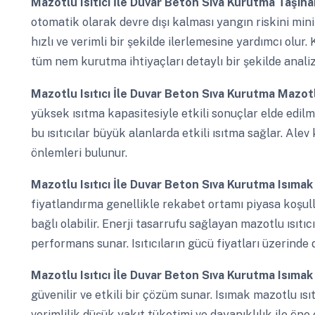
Mazotlu Isıtıcı İle Duvar Beton Sıva Kurutma
Taşınab
otomatik olarak devre dışı kalması yangın riskini mini
hızlı ve verimli bir şekilde ilerlemesine yardımcı olu
tüm nem kurutma ihtiyaçları detaylı bir şekilde analiz 
Mazotlu Isıtıcı İle Duvar Beton Sıva Kurutma
Mazotl
yüksek ısıtma kapasitesiyle etkili sonuçlar elde edilm
bu ısıtıcılar büyük alanlarda etkili ısıtma sağlar. Ale
önlemleri bulunur.
Mazotlu Isıtıcı İle Duvar Beton Sıva Kurutma
Isımak
fiyatlandırma genellikle rekabet ortamı piyasa koşul
bağlı olabilir. Enerji tasarrufu sağlayan mazotlu ısıtı
performans sunar. Isıtıcıların gücü fiyatları üzerinde 
Mazotlu Isıtıcı İle Duvar Beton Sıva Kurutma
Isımak 
güvenilir ve etkili bir çözüm sunar. Isımak mazotlu ısı
verimlilik düşük yakıt tüketimi ve dayanıklılık ile öne