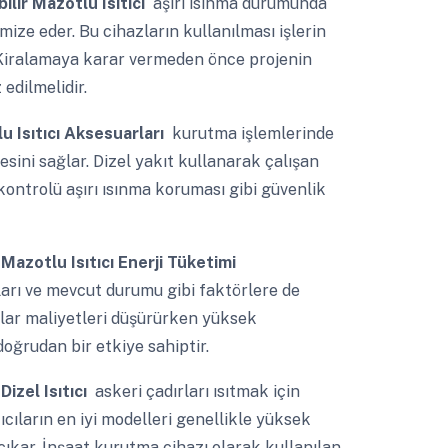
ilir Mazotlu Isıtıcı
aşırı ısınma durumunda
mize eder. Bu cihazların kullanılması işlerin
r. Kiralamaya karar vermeden önce projenin
edilmelidir.
u Isıtıcı Aksesuarları
kurutma işlemlerinde
esini sağlar. Dizel yakıt kullanarak çalışan
v kontrolü aşırı ısınma koruması gibi güvenlik
 Mazotlu Isıtıcı Enerji Tüketimi
ları ve mevcut durumu gibi faktörlere de
cılar maliyetleri düşürürken yüksek
doğrudan bir etkiye sahiptir.
Dizel Isıtıcı
askeri çadırları ısıtmak için
tıcıların en iyi modelleri genellikle yüksek
 çıkar. İnşaat kurutma cihazı olarak kullanılan