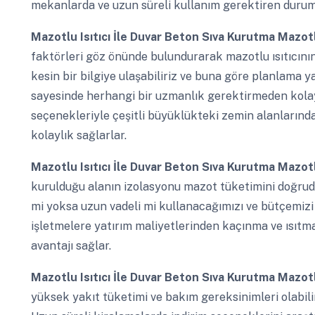
mekanlarda ve uzun süreli kullanım gerektiren durumla
Mazotlu Isıtıcı İle Duvar Beton Sıva Kurutma
Mazotl
faktörleri göz önünde bulundurarak mazotlu ısıtıcını
kesin bir bilgiye ulaşabiliriz ve buna göre planlama ya
sayesinde herhangi bir uzmanlık gerektirmeden kolayca
seçenekleriyle çeşitli büyüklükteki zemin alanlarında k
kolaylık sağlarlar.
Mazotlu Isıtıcı İle Duvar Beton Sıva Kurutma
Mazotl
kurulduğu alanın izolasyonu mazot tüketimini doğrudan
mi yoksa uzun vadeli mi kullanacağımızı ve bütçemizi i
işletmelere yatırım maliyetlerinden kaçınma ve ısıtm
avantajı sağlar.
Mazotlu Isıtıcı İle Duvar Beton Sıva Kurutma
Mazotlu
yüksek yakıt tüketimi ve bakım gereksinimleri olabilir. 