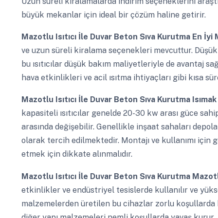
Uzun süreli kiralamalarda indirim seçeneklerini araşt
büyük mekanlar için ideal bir çözüm haline getirir.
Mazotlu Isıtıcı İle Duvar Beton Sıva Kurutma
En İyi 
ve uzun süreli kiralama seçenekleri mevcuttur. Düşük
bu ısıtıcılar düşük bakım maliyetleriyle de avantaj sağ
hava etkinlikleri ve acil ısıtma ihtiyaçları gibi kısa sür
Mazotlu Isıtıcı İle Duvar Beton Sıva Kurutma
Isımak
kapasiteli ısıtıcılar genelde 20-30 kw arası güce sahi
arasında değişebilir. Genellikle inşaat sahaları depol
olarak tercih edilmektedir. Montajı ve kullanımı için 
etmek için dikkate alınmalıdır.
Mazotlu Isıtıcı İle Duvar Beton Sıva Kurutma
Mazotl
etkinlikler ve endüstriyel tesislerde kullanılır ve yükse
malzemelerden üretilen bu cihazlar zorlu koşullarda b
diğer yapı malzemeleri nemli koşullarda yavaş kurur.