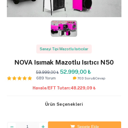
Sanayi Tipi Mazotlu Isıtıcılar
NOVA Isımak Mazotlu Isıtıcı N50
52.999,00 ₺
59.999,00 ₺
689 Yorum
703 Soru&Cevap
Havale/EFT Tutarı:
48.229,09 ₺
Ürün Seçenekleri
Sepete Ekle