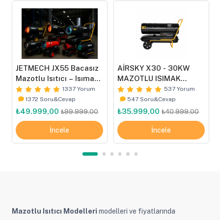
JETMECH JX55 Bacasız
AİRSKY X30 - 30KW
Mazotlu Isıtıcı – Isımak
MAZOTLU ISIMAK
Tip
ISITICI
1337 Yorum
537 Yorum
1372 Soru&Cevap
547 Soru&Cevap
₺49.999,00
₺35.999,00
₺99.999,00
₺40.999,00
İncele
İncele
Mazotlu Isıtıcı Modelleri
modelleri ve fiyatlarında