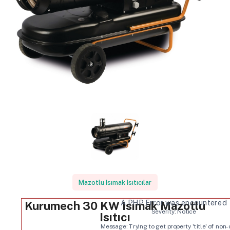
Mazotlu Isımak Isıtıcılar
A PHP Error was encountered
Kurumech 30 KW Isımak Mazotlu
Severity: Notice
Isıtıcı
Message: Trying to get property 'title' of non