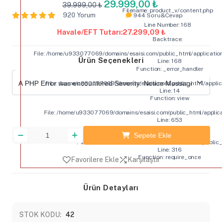
29.999,00 ₺
39.999,00 ₺
Filename: product_v/content.php
920 Yorum
944 Soru&Cevap
Line Number: 168
Havale/EFT Tutarı:
27.299,09 ₺
Backtrace:
File: /home/u933077069/domains/esaisi.com/public_html/applicatio
Ürün Seçenekleri
Line: 168
Function: _error_handler
File: /home/u933077069/domains/esaisi.com/public_html/applic
Line: 14
Function: view
File: /home/u933077069/domains/esaisi.com/public_html/applic
Line: 653
Function: view
Sepete Ekle
File: /home/u933077069/domains/esaisi.com/public_
Line: 316
Function: require_once
Favorilere Ekle
Karşılaştır
Ürün Detayları
STOK KODU:
42