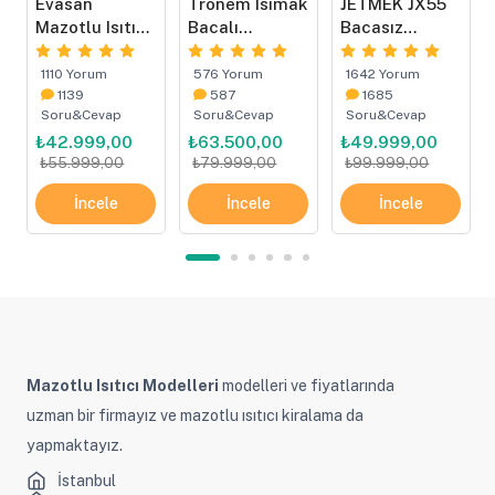
Evasan
Tronem Isımak
JETMEK JX55
0
Mazotlu Isıtıcı
Bacalı
Bacasız
Isımak 60kW
Mazotlu Isıtıcı
Mazotlu Isıtıcı
– Isımak Tip
1110 Yorum
576 Yorum
1642 Yorum
1139
587
1685
Soru&Cevap
Soru&Cevap
Soru&Cevap
₺42.999,00
₺63.500,00
₺49.999,00
₺55.999,00
₺79.999,00
₺99.999,00
İncele
İncele
İncele
Mazotlu Isıtıcı Modelleri
modelleri ve fiyatlarında
uzman bir firmayız ve mazotlu ısıtıcı kiralama da
yapmaktayız.
İstanbul