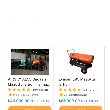
AIRSKY AE55 Bacasız
Evasan E95 Mazotlu
Mazotlu Isıtıcı – Isımak
Isıtıcı
Tip
1450 Yorum
726 Yorum
1488 Soru&Cevap
741 Soru&Cevap
₺49.999,00
₺65.999,00
₺99.999,00
₺89.999,00
İncele
İncele