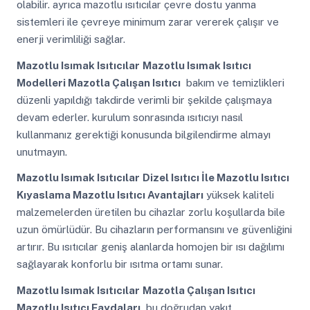
olabilir. ayrıca mazotlu ısıtıcılar çevre dostu yanma
sistemleri ile çevreye minimum zarar vererek çalışır ve
enerji verimliliği sağlar.
Mazotlu Isımak Isıtıcılar
Mazotlu Isımak Isıtıcı
Modelleri Mazotla Çalışan Isıtıcı
bakım ve temizlikleri
düzenli yapıldığı takdirde verimli bir şekilde çalışmaya
devam ederler. kurulum sonrasında ısıtıcıyı nasıl
kullanmanız gerektiği konusunda bilgilendirme almayı
unutmayın.
Mazotlu Isımak Isıtıcılar
Dizel Isıtıcı İle Mazotlu Isıtıcı
Kıyaslama Mazotlu Isıtıcı Avantajları
yüksek kaliteli
malzemelerden üretilen bu cihazlar zorlu koşullarda bile
uzun ömürlüdür. Bu cihazların performansını ve güvenliğini
artırır. Bu ısıtıcılar geniş alanlarda homojen bir ısı dağılımı
sağlayarak konforlu bir ısıtma ortamı sunar.
Mazotlu Isımak Isıtıcılar
Mazotla Çalışan Isıtıcı
Mazotlu Isıtıcı Faydaları
bu doğrudan yakıt