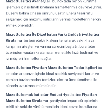
Mazotlu Isıtıcı Avantajları
bu noktada beton kurutma
işlemleri için ısıtmak kiralama hizmetlerimiz devreye girer.
Düzenli bakım cihazın ömrünü uzatır. Enerji tasarrufu
sağlamak için mazotlu ısıtıcıların verimli modellerini tercih
etmek önemlidir.
Mazotlu Isıtıcı İle Dizel Isıtıcı Farkı Endüstriyel Isıtıcı
Kiralama
bu buji elektrik akımı ile ısıtarak yakıt- hava
karışımını ateşler ve yanma sürecini başlatır. bu siteler
üzerinden yapılan kiralamalar genellikle hızlı teslimat ve
iyi müşteri hizmetleri sağlar.
Mazotlu Isıtıcı Fiyatları Mazotlu Isıtıcı Tedarikçileri
bu
ısıtıcılar aracınızın içinde ideal sıcaklık seviyesini korur ve
camları buzlanmadan temizler. ekstra ücretlendirme ile
sürenin uzatılması mümkündür.
Mazotlu Isımak Isıtıcılar
Endüstriyel Isıtıcı Fiyatları
Mazotlu Isıtıcı Kiralama
şantiyeler inşaat süreçlerinin
etkili bir şekilde yürütülmesi için ideal çevre koşullarına