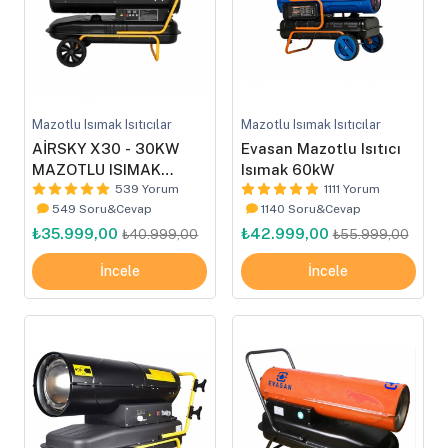
Mazotlu Isımak Isıtıcılar
Mazotlu Isımak Isıtıcılar
AİRSKY X30 - 30KW
Evasan Mazotlu Isıtıcı
MAZOTLU ISIMAK
Isımak 60kW
ISITICI
539 Yorum
1111 Yorum
549 Soru&Cevap
1140 Soru&Cevap
₺35.999,00
₺42.999,00
₺40.999,00
₺55.999,00
İncele
İncele