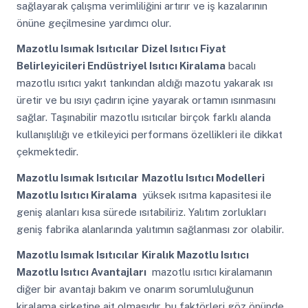
sağlayarak çalışma verimliliğini artırır ve iş kazalarının
önüne geçilmesine yardımcı olur.
Mazotlu Isımak Isıtıcılar
Dizel Isıtıcı Fiyat
Belirleyicileri Endüstriyel Isıtıcı Kiralama
bacalı
mazotlu ısıtıcı yakıt tankından aldığı mazotu yakarak ısı
üretir ve bu ısıyı çadırın içine yayarak ortamın ısınmasını
sağlar. Taşınabilir mazotlu ısıtıcılar birçok farklı alanda
kullanışlılığı ve etkileyici performans özellikleri ile dikkat
çekmektedir.
Mazotlu Isımak Isıtıcılar
Mazotlu Isıtıcı Modelleri
Mazotlu Isıtıcı Kiralama
yüksek ısıtma kapasitesi ile
geniş alanları kısa sürede ısıtabiliriz. Yalıtım zorlukları
geniş fabrika alanlarında yalıtımın sağlanması zor olabilir.
Mazotlu Isımak Isıtıcılar
Kiralık Mazotlu Isıtıcı
Mazotlu Isıtıcı Avantajları
mazotlu ısıtıcı kiralamanın
diğer bir avantajı bakım ve onarım sorumluluğunun
kiralama şirketine ait olmasıdır. bu faktörleri göz önünde