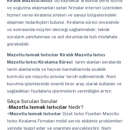
Kiralık Mazotlu Isıtıcı
bu kaynaklar arasında yerel ısıtma
ve soğutma ekipmanları satan firmalar internet üzerinden
hizmet veren kiralama siteleri ve sanayi bölgelerindeki
ekipman tedarikçileri bulunur. Kiralama süreci öncesinde
ve sonrasında müşteri desteği sağlanmalıdır; teknik
soruların yanıtlanması ve acil durumlarda hızlı müdahale
gerekebilir.
Mazotlu Isımak Isıtıcılar
Kiralık Mazotlu Isıtıcı
Mazotlu Isıtıcı Kiralama Süreci
tarım alanları seralarda
tarım alanlarında ve hayvan barınaklarında sıcaklık
kontrolü için mazotlu ısıtıcılar tercih edilmektedir. Nem
kurutma işlemlerinde önemli birer araç olarak kullanılır ve
sağladıkları faydalarla işletmelerin verimliliğini artırır.
Sıkça Sorulan Sorular
-
Mazotlu Isımak Isıtıcılar
Nedir?
+
Mazotlu Isımak Isıtıcılar
Dizel Isıtıcı Fiyatları Mazotlu
Isıtıcı Kiralama Firmaları mobil servis ekibimiz problemleri
yerinde tespit eder ve onarımını gerçekleştirir. Nem